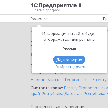
1С:Предприятие 8
Система программ
Россия
Пр
Главная
Сервисы ИТС
1С:Кредит
1С:Кредит в
Информация на сайте будет
отображаться для региона
Заказать 1С:Кредит
Россия
в Кисловодске
Да, все верно
Ознакомьтесь с информационными карт
Выбрать другой
внедрение продукта.
Невинномысск
Георгиевск
Ессенту
Смотрите также:
Россия
,
Ставропольски
край
,
Республика Дагестан
,
Республика 
Партнеры в вашем регионе: