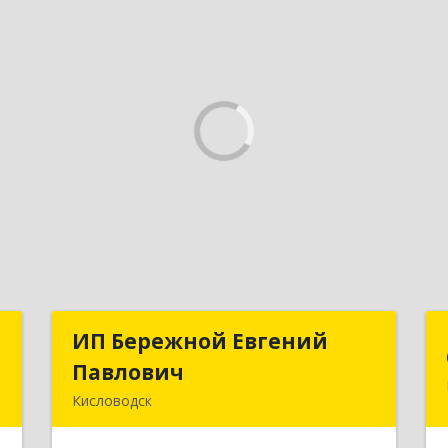
х
ИП Бережной Евгений
ИП Бережной Евгений
"
Павлович
Павлович
Кисловодск
,
357748, Ставропольский край,
№
Кисловодск г, Главная ул, дом № 30