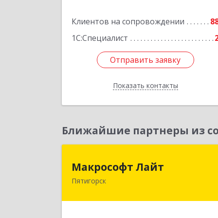
Клиентов на сопровождении
8
Подробне
1С:Специалист
Отправить заявку
Отправить заявку
Показать контакты
Назад
Ближайшие партнеры из со
Макрософт Лай
Макрософт Лайт
Пятигорск
357501, Ставропольский край
Пятигорск г, Коста Хетагурова ул, до
№ 