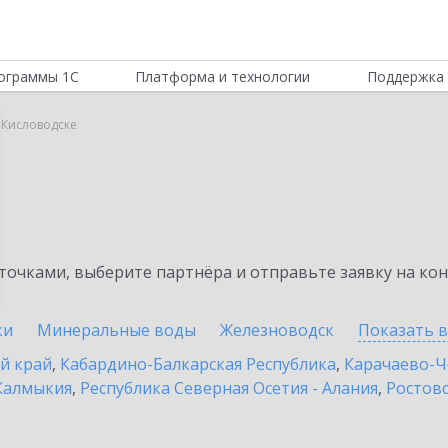
ограммы 1С
Платформа и технологии
Поддержка 
 Кисловодске
очками, выберите партнёра и отправьте заявку на ко
ки
Минеральные воды
Железноводск
Показать 
й край
,
Кабардино-Балкарская Республика
,
Карачаево-Ч
Калмыкия
,
Республика Северная Осетия - Алания
,
Ростовс