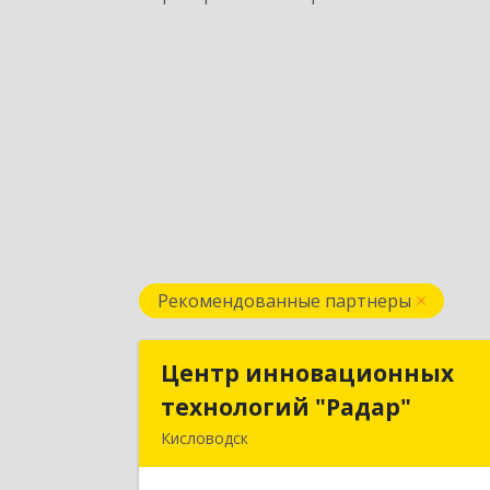
Рекомендованные партнеры
Центр инновационных
Центр инновационны
технологий "Радар"
технологий "Радар
Кисловодск
357000, Ставропольский край
Кисловодск г, Цандера проезд, дом 