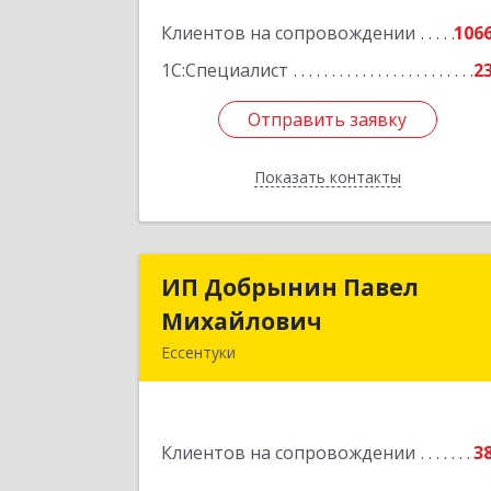
Подробне
Клиентов на сопровождении
106
1С:Специалист
2
Отправить заявку
Отправить заявку
Показать контакты
Назад
ИП Добрынин Павел
ИП Добрынин Паве
Михайлович
Михайлови
Ессентуки
Подробне
Клиентов на сопровождении
3