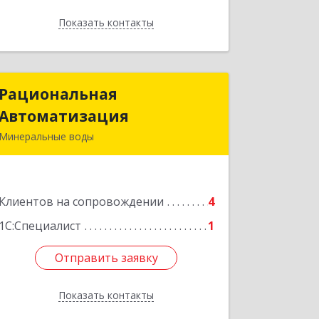
Показать контакты
Назад
Рациональная
Рациональная
Автоматизация
Автоматизация
Минеральные воды
357209, Ставропольский край, м.о.
Минераловодский, Минеральные
Воды г, 22 Партсъезда пр-кт,
Клиентов на сопровождении
домовладение № 9, корпус 1
4
1С:Специалист
1
Подробнее
Отправить заявку
Отправить заявку
Показать контакты
Назад