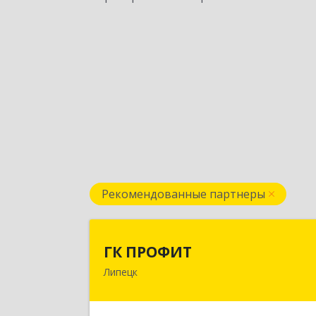
Рекомендованные партнеры
ГК ПРОФИ
ГК ПРОФИТ
Липецк
398001, Липецкая обл, Липецк г
Советская ул, дом № 66Б, пом.