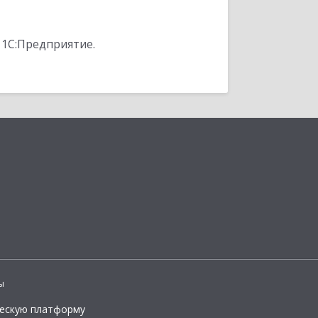
 1С:Предприятие.
ы
ческую платформу