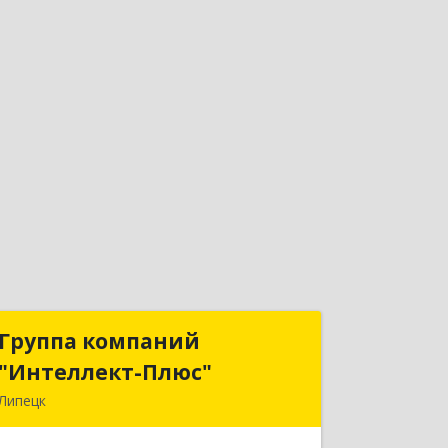
Группа компаний
Группа компаний
"Интеллект-Плюс"
"Интеллект-Плюс"
Липецк
398024, Липецкая обл, Липецк г,
Победы пл, дом № 8, 306