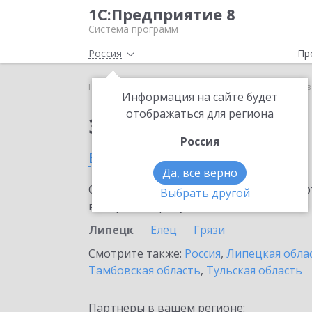
1С:Предприятие 8
Система программ
Россия
Пр
Главная
Сервисы ИТС
1С:Кредит
1С:Кредит в
Информация на сайте будет
отображаться для региона
Заказать 1С:Кредит
Россия
в Липецке
Да, все верно
Ознакомьтесь с информационными карт
Выбрать другой
внедрение продукта.
Липецк
Елец
Грязи
Смотрите также:
Россия
,
Липецкая обла
Тамбовская область
,
Тульская область
Партнеры в вашем регионе: