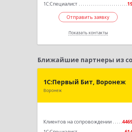
1С:Специалист
1
Отправить заявку
Отправить заявку
Показать контакты
Назад
Ближайшие партнеры из со
1С:Первый Бит, Вороне
1С:Первый Бит, Воронеж
Воронеж
394006, Воронежская обл, Воронеж г
20-летия Октября ул, дом № 119
оф.71
Подробне
Клиентов на сопровождении
446
1С:Специалист
61