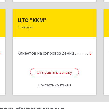
с
ЦТО "ККМ"
ЦТО "ККМ"
Семилуки
,
Подробнее
5
е
6
Клиентов на сопровождении
5
Отправить заявку
Отправить заявку
Показать контакты
Назад
пецке, обратите внимание на: