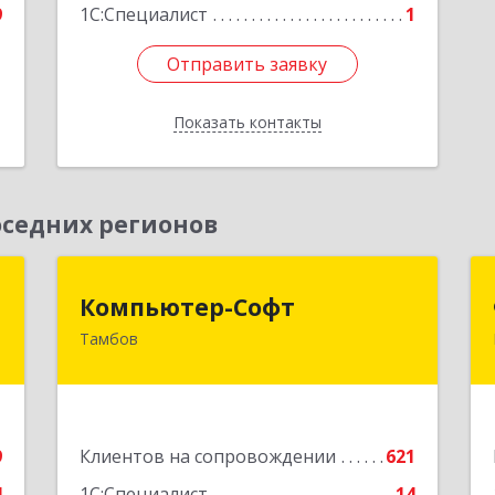
9
1С:Специалист
1
Отправить заявку
Отправить заявку
Показать контакты
Назад
седних регионов
ж
Компьютер-Софт
Компьютер-Софт
Тамбов
,
392000, Тамбовская обл, Тамбов г,
,
Советская ул, дом № 191
1
Подробнее
е
9
Клиентов на сопровождении
621
4
1С:Специалист
14