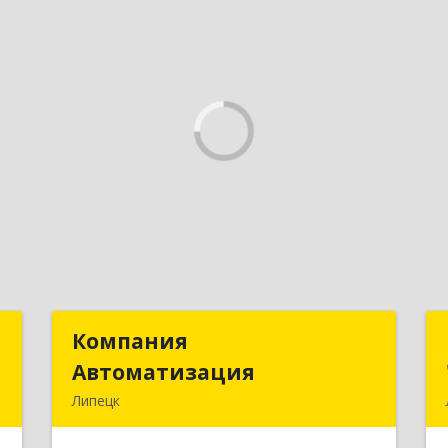
Т
Компания
Компания
Автоматизация
Автоматизация
,
Липецк
8
398001, Липецкая обл, Липецк г,
Победы пл, дом № 8