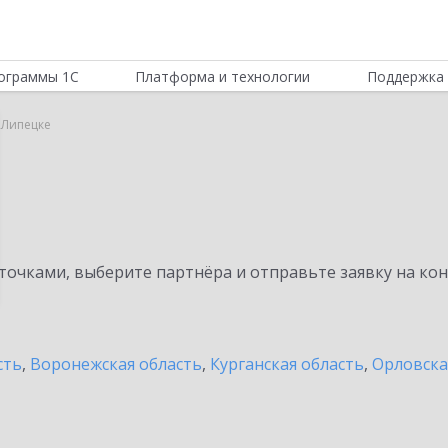
ограммы 1С
Платформа и технологии
Поддержка 
 Липецке
очками, выберите партнёра и отправьте заявку на ко
сть
,
Воронежская область
,
Курганская область
,
Орловска