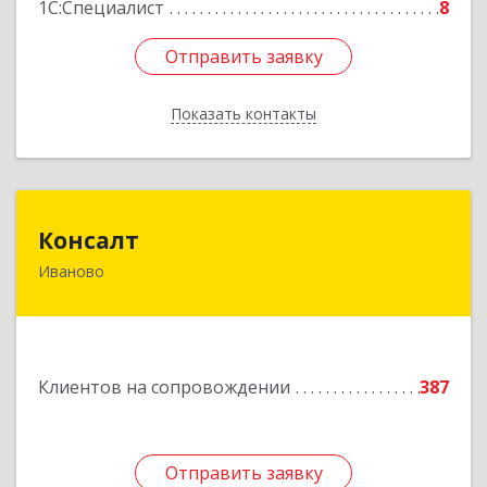
1С:Специалист
8
Отправить заявку
Отправить заявку
Показать контакты
Назад
Консалт
Консалт
Иваново
153000, Ивановская обл, Иваново г, Жарова ул,
дом № 3, оф.7001
Подробнее
Клиентов на сопровождении
387
Отправить заявку
Отправить заявку