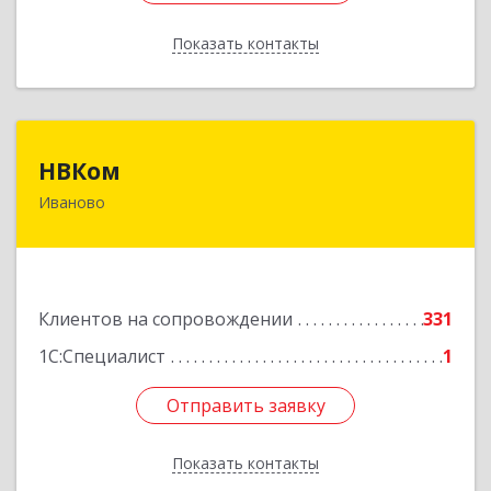
Показать контакты
Назад
НВКом
НВКом
Иваново
153000, Ивановская обл, Иваново г, Аптечный
пер, дом № 11, оф.8
Подробнее
Клиентов на сопровождении
331
1С:Специалист
1
Отправить заявку
Отправить заявку
Показать контакты
Назад