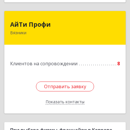
АйТи Профи
АйТи Профи
Вязники
Подробнее
Клиентов на сопровождении
8
Отправить заявку
Отправить заявку
Показать контакты
Назад