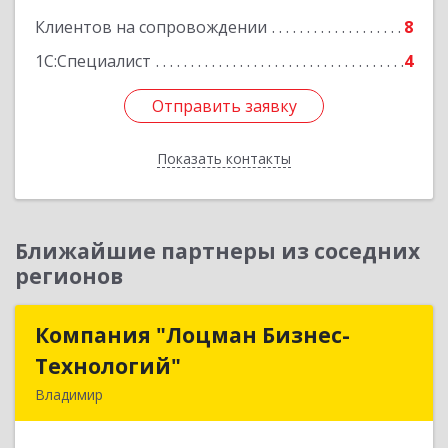
Клиентов на сопровождении
8
Подробнее
1С:Специалист
4
Отправить заявку
Отправить заявку
Показать контакты
Назад
Ближайшие партнеры из соседних
регионов
Компания "Лоцман Бизнес-
Компания "Лоцман Бизнес-
Технологий"
Технологий"
Владимир
600015, Владимирская обл, Владимир г,
Чайковского ул, дом № 40А, оф.21