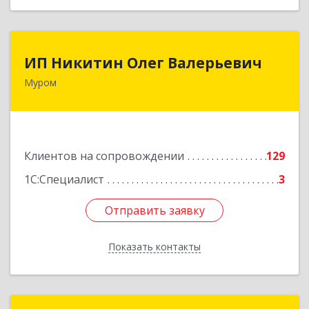
ИП Никитин Олег Валерьевич
ИП Никитин Олег Валерьевич
Муром
602267, Владимирская обл, Муром г,
Коммунистическая ул., дом № 36
Подробнее
Клиентов на сопровождении
129
1С:Специалист
3
Отправить заявку
Отправить заявку
Показать контакты
Назад