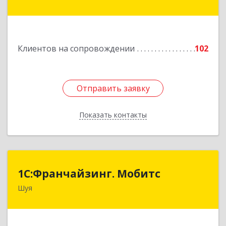
дом № 53-1
Подробнее
Клиентов на сопровождении
102
Отправить заявку
Отправить заявку
Показать контакты
Назад
1С:Франчайзинг. Мобитс
1С:Франчайзинг. Мобитс
Шуя
Подробнее