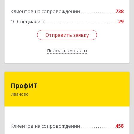
Клиентов на сопровождении
738
Подробнее
1С:Специалист
29
Отправить заявку
Отправить заявку
Показать контакты
Назад
ПрофИТ
ПрофИТ
Иваново
153000, Ивановская обл, г.о. город Иваново,
Иваново г, Конспиративный пер, дом № 7,
оф.1001
Подробнее
Клиентов на сопровождении
458