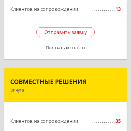
Клиентов на сопровождении
13
Отправить заявку
Отправить заявку
Показать контакты
Назад
СОВМЕСТНЫЕ РЕШЕНИЯ
СОВМЕСТНЫЕ РЕШЕНИЯ
Вичуга
155331, Ивановская обл, Вичугский р-н, Вичуга
г, Большая Пролетарская ул, дом № 16
Подробнее
Клиентов на сопровождении
35