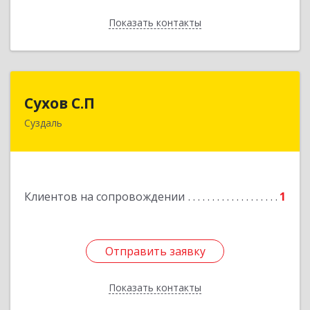
Показать контакты
Назад
Сухов С.П
Сухов С.П
Суздаль
Подробнее
Клиентов на сопровождении
1
Отправить заявку
Отправить заявку
Показать контакты
Назад