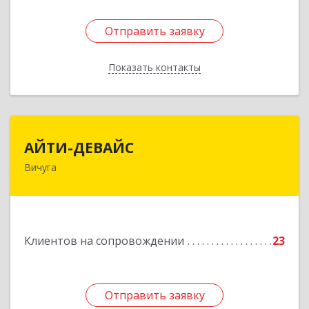
Отправить заявку
Отправить заявку
Показать контакты
Назад
АЙТИ-ДЕВАЙС
АЙТИ-ДЕВАЙС
Вичуга
155334, Ивановская обл, г.о. Вичуга, Вичуга г,
Бисирихинская ул, Здание № 81
Подробнее
Клиентов на сопровождении
23
Отправить заявку
Отправить заявку