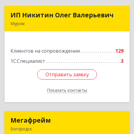
ИП Никитин Олег Валерьевич
ИП Никитин Олег Валерьевич
Муром
602267, Владимирская обл, Муром г,
Коммунистическая ул., дом № 36
Клиентов на сопровождении
129
Подробнее
1С:Специалист
3
Отправить заявку
Отправить заявку
Показать контакты
Назад
Мегафрейм
Мегафрейм
Богородск