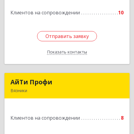
Клиентов на сопровождении
10
Отправить заявку
Отправить заявку
Показать контакты
Назад
АйТи Профи
АйТи Профи
Вязники
Подробнее
Клиентов на сопровождении
8