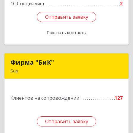
1С:Специалист
2
Отправить заявку
Отправить заявку
Показать контакты
Назад
Фирма "БиК"
Фирма "БиК"
Бор
606440, Нижегородская обл, Бор г, Советская
ул, дом № 11
Клиентов на сопровождении
127
Подробнее
Отправить заявку
Отправить заявку