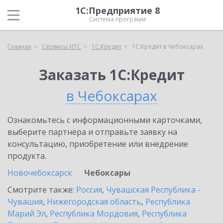
1С:Предприятие 8
Система программ
Главная
Сервисы ИТС
1С:Кредит
1С:Кредит в Чебоксарах
Заказать 1С:Кредит
в Чебоксарах
Ознакомьтесь с информационными карточками,
выберите партнёра и отправьте заявку на
консультацию, приобретение или внедрение
продукта.
Новочебоксарск
Чебоксары
Смотрите также:
Россия
,
Чувашская Республика -
Чувашия
,
Нижегородская область
,
Республика
Марий Эл
,
Республика Мордовия
,
Республика