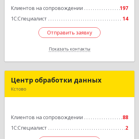
Клиентов на сопровождении
197
Подробнее
1С:Специалист
14
Отправить заявку
Отправить заявку
Показать контакты
Назад
Центр обработки данных
Центр обработки данных
Кстово
607650, Нижегородская обл, Кстово г, Победы
пр-кт, дом № 14
Клиентов на сопровождении
88
Подробнее
1С:Специалист
2