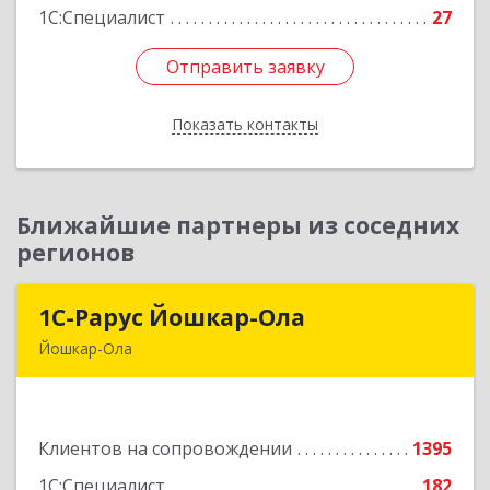
Подробнее
1С:Специалист
27
Отправить заявку
Отправить заявку
Показать контакты
Назад
Ближайшие партнеры из соседних
регионов
1С-Рарус Йошкар-Ола
1С-Рарус Йошкар-Ола
Йошкар-Ола
424004, Марий Эл Респ, Йошкар-Ола г, Волкова
ул, дом № 68
Клиентов на сопровождении
1395
Подробнее
1С:Специалист
182