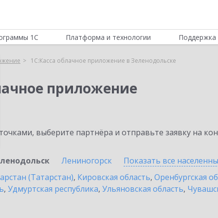
ограммы 1С
Платформа и технологии
Поддержка 
ложение
1С:Касса облачное приложение в Зеленодольске
блачное приложение
очками, выберите партнёра и отправьте заявку на ко
ленодольск
Лениногорск
Показать все населенн
арстан (Татарстан)
,
Кировская область
,
Оренбургская о
ь
,
Удмуртская республика
,
Ульяновская область
,
Чувашск