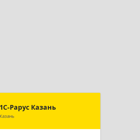
1С-Рарус Казань
1С-Рарус Казань
Казань
420088, Татарстан Респ, Казань г,
Победы пр-кт, дом № 159