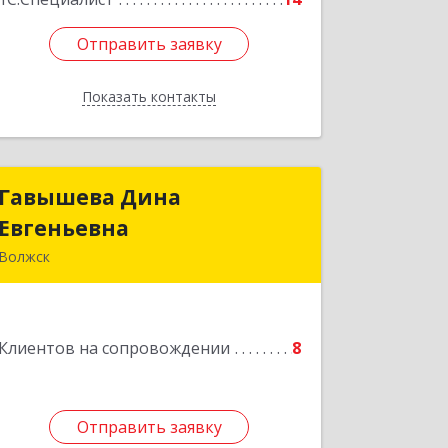
Отправить заявку
Отправить заявку
Показать контакты
Назад
Гавышева Дина
Гавышева Дина
Евгеньевна
Евгеньевна
Волжск
Подробнее
Клиентов на сопровождении
8
Отправить заявку
Отправить заявку