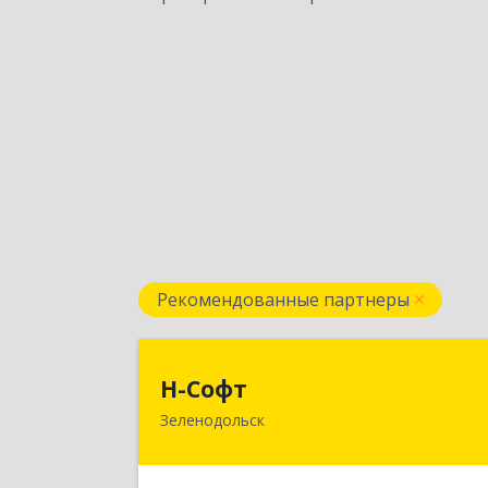
Рекомендованные партнеры
Н-Соф
Н-Софт
Зеленодольск
422521, Татарстан Респ (Татарстан)
Зеленодольский р-н, Зеленодольск г
Универсиады ул, дом № 