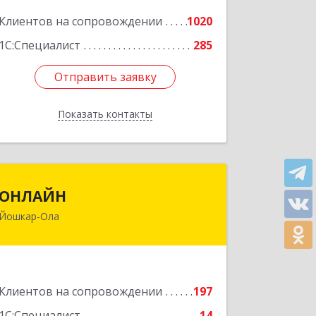
Подробнее
Клиентов на сопровождении
1020
1С:Специалист
285
Отправить заявку
Отправить заявку
Показать контакты
Назад
ОНЛАЙН
ОНЛАЙН
Йошкар-Ола
424000, Марий Эл Респ, Йошкар-Ола г,
Комсомольская ул, дом № 132, пом.III
Подробнее
Клиентов на сопровождении
197
1С:Специалист
14