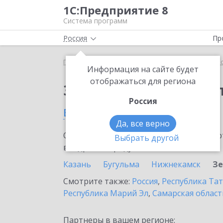
1С:Предприятие 8
Система программ
Россия
Пр
Главная
Сервисы ИТС
1С:Касса облачное при
Информация на сайте будет
отображаться для региона
Заказать 1С:Касса о
Россия
в Зеленодольске
Да, все верно
Ознакомьтесь с информационными карт
Выбрать другой
внедрение продукта.
Казань
Бугульма
Нижнекамск
Зе
Смотрите также:
Россия
,
Республика Тат
Республика Марий Эл
,
Самарская област
Партнеры в вашем регионе: