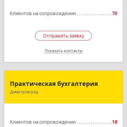
Подробнее
Клиентов на сопровождении
70
Отправить заявку
Отправить заявку
Показать контакты
Назад
Практическая бухгалтерия
Практическая бухгалтерия
Димитровград
433502, Ульяновская область, г.о. город
Димитровград, г Димитровград, ш
Мулловское, стр. 7/5, офис 5
Подробнее
Клиентов на сопровождении
18