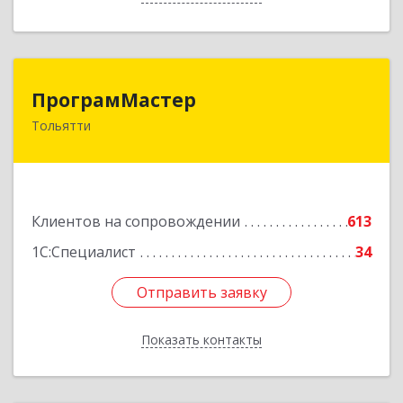
ПрограмМастер
ПрограмМастер
Тольятти
445004, Самарская обл, Тольятти г,
Автозаводское ш, дом № 51
Подробнее
Клиентов на сопровождении
613
1С:Специалист
34
Отправить заявку
Отправить заявку
Показать контакты
Назад