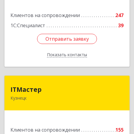
Подробнее
Клиентов на сопровождении
247
1С:Специалист
39
Отправить заявку
Отправить заявку
Показать контакты
Назад
ITМастер
ITМастер
Кузнецк
442537, Пензенская обл, Кузнецк г, Белинского
ул, дом № 82, ДЦ"Сфера", оф.15
Подробнее
Клиентов на сопровождении
155