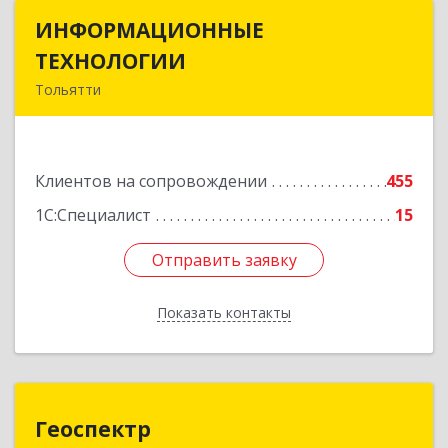
ИНФОРМАЦИОННЫЕ
ИНФОРМАЦИОННЫЕ
ТЕХНОЛОГИИ
ТЕХНОЛОГИИ
Тольятти
445043, Самарская обл, Тольятти г, Южное ш,
дом № 161, корпус 2.1, оф.309А
Клиентов на сопровождении
455
Подробнее
1С:Специалист
15
Отправить заявку
Отправить заявку
Показать контакты
Назад
Геоспектр
Геоспектр