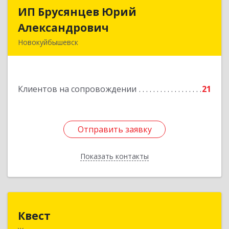
ИП Брусянцев Юрий
ИП Брусянцев Юрий
Александрович
Александрович
Новокуйбышевск
446200, Самарская обл, Новокуйбышевск г,
Гагарина 11
Клиентов на сопровождении
21
Подробнее
Отправить заявку
Отправить заявку
Показать контакты
Назад
Квест
Квест