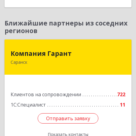
Ближайшие партнеры из соседних
регионов
Компания Гарант
Компания Гарант
Саранск
430005, Мордовия Респ, Саранск г,
Большевистская ул, дом № 60, этаж 4 оф.7
Подробнее
Клиентов на сопровождении
722
1С:Специалист
11
Отправить заявку
Отправить заявку
Показать контакты
Назад