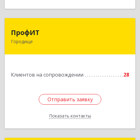
ПрофИТ
ПрофИТ
Городище
442310, Пензенская обл, Городищенский р-н,
Городище г, Комсомольская ул, дом № 29, оф.20
Подробнее
Клиентов на сопровождении
28
Отправить заявку
Отправить заявку
Показать контакты
Назад