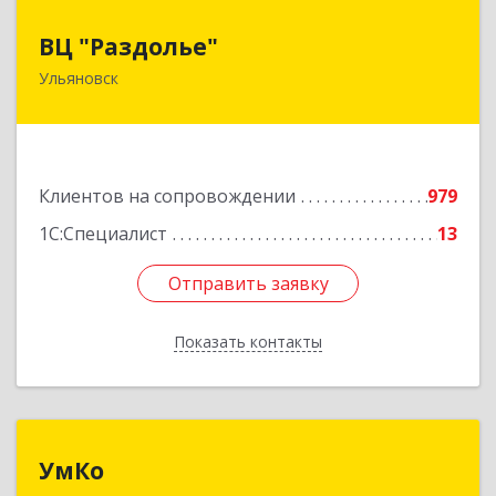
ВЦ "Раздолье"
ВЦ "Раздолье"
Ульяновск
432001, Ульяновская обл, Ульяновск г, Марата
ул, дом № 13, оф.1
Подробнее
Клиентов на сопровождении
979
1С:Специалист
13
Отправить заявку
Отправить заявку
Показать контакты
Назад
УмКо
УмКо