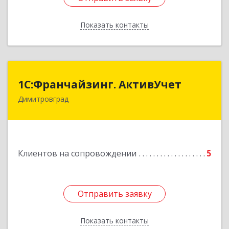
Показать контакты
Назад
1С:Франчайзинг. АктивУчет
1С:Франчайзинг. АктивУчет
Димитровград
433505, Ульяновская обл., г. Димитровград, ул.
Западная, д. 34 - 14
Подробнее
Клиентов на сопровождении
5
Отправить заявку
Отправить заявку
Показать контакты
Назад