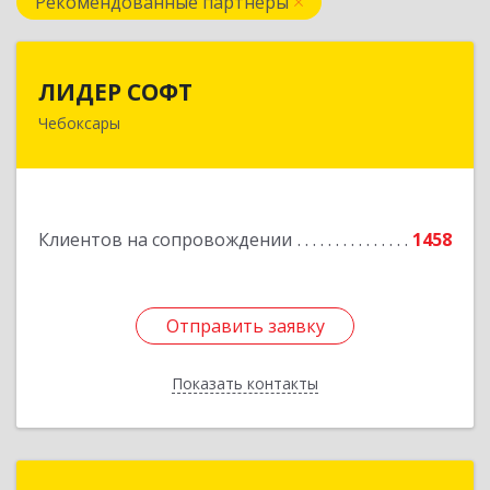
Рекомендованные партнеры
ЛИДЕР СОФТ
ЛИДЕР СОФТ
Чебоксары
428018, Чувашская Республика - Чувашия,
Чебоксары г, Московский пр-кт, дом № 17,
строение 1
Подробнее
Клиентов на сопровождении
1458
Отправить заявку
Отправить заявку
Показать контакты
Назад