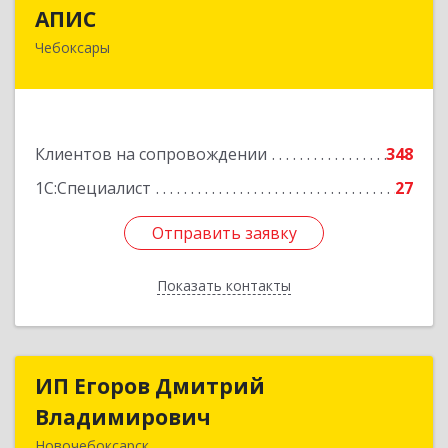
АПИС
АПИС
Чебоксары
428001, Чувашская Республика - Чувашия,
Чебоксары г, Максима Горького пр-кт, дом №
10, пом.9
Подробнее
Клиентов на сопровождении
348
1С:Специалист
27
Отправить заявку
Отправить заявку
Показать контакты
Назад
ИП Егоров Дмитрий
ИП Егоров Дмитрий
Владимирович
Владимирович
Новочебоксарск