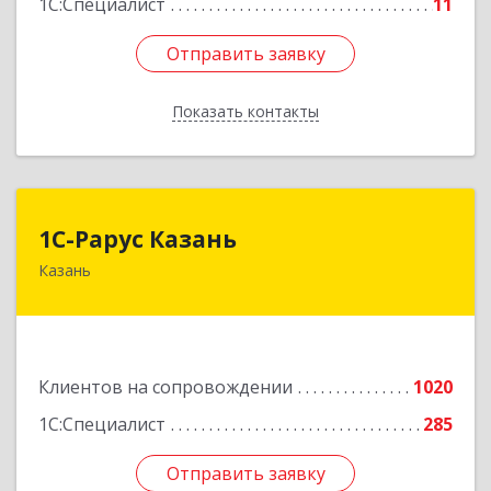
1С:Специалист
11
Отправить заявку
Отправить заявку
Показать контакты
Назад
1С-Рарус Казань
1С-Рарус Казань
Казань
420088, Татарстан Респ, Казань г, Победы пр-
кт, дом № 159
Подробнее
Клиентов на сопровождении
1020
1С:Специалист
285
Отправить заявку
Отправить заявку