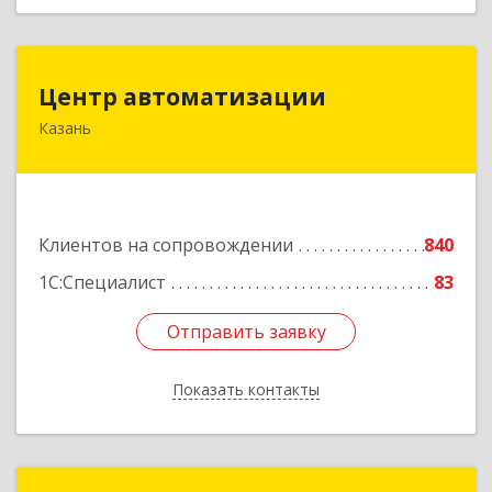
Центр автоматизации
Центр автоматизации
Казань
420133, Татарстан Респ, Казань г, Ямашева пр-
кт, дом № 92
Подробнее
Клиентов на сопровождении
840
1С:Специалист
83
Отправить заявку
Отправить заявку
Показать контакты
Назад