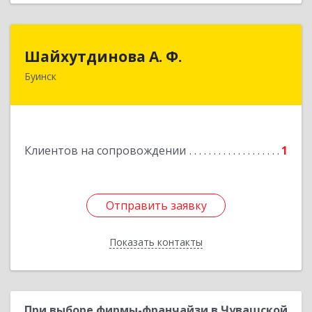
Шайхутдинова А. Ф.
Шайхутдинова А. Ф.
Буинск
РТ, г.Буинск, ул.Р.Люксембург, д.144Б
Подробнее
Клиентов на сопровождении
1
Отправить заявку
Отправить заявку
Показать контакты
Назад
При выборе фирмы-франчайзи в Чувашской