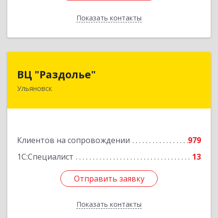
Показать контакты
Назад
ВЦ "Раздолье"
ВЦ "Раздолье"
Ульяновск
432001, Ульяновская обл, Ульяновск г, Марата
ул, дом № 13, оф.1
Подробнее
Клиентов на сопровождении
979
1С:Специалист
13
Отправить заявку
Отправить заявку
Показать контакты
Назад