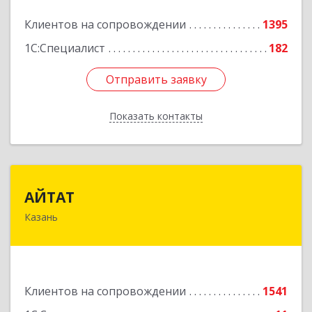
Подробнее
Клиентов на сопровождении
1395
1С:Специалист
182
Отправить заявку
Отправить заявку
Показать контакты
Назад
АЙТАТ
АЙТАТ
Казань
420097, Татарстан Респ, г.о. город Казань,
Казань г, Лейтенанта Шмидта ул, дом № 35А,
пом.203
Подробнее
Клиентов на сопровождении
1541