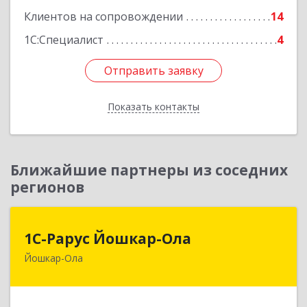
Подробнее
Клиентов на сопровождении
14
1С:Специалист
4
Отправить заявку
Отправить заявку
Показать контакты
Назад
Ближайшие партнеры из соседних
регионов
1С-Рарус Йошкар-Ола
1С-Рарус Йошкар-Ола
Йошкар-Ола
424004, Марий Эл Респ, Йошкар-Ола г, Волкова
ул, дом № 68