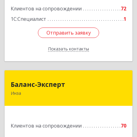
Подробнее
Клиентов на сопровождении
72
1С:Специалист
1
Отправить заявку
Отправить заявку
Показать контакты
Назад
Баланс-Эксперт
Баланс-Эксперт
Инза
433030, Ульяновская обл, Инзенский р-н, Инза
г, Красных Бойцов ул, дом № 18, кв.4
Подробнее
Клиентов на сопровождении
70