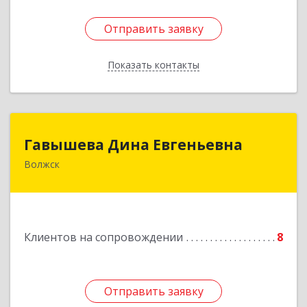
Отправить заявку
Отправить заявку
Показать контакты
Назад
Гавышева Дина Евгеньевна
Гавышева Дина Евгеньевна
Волжск
Подробнее
Клиентов на сопровождении
8
Отправить заявку
Отправить заявку