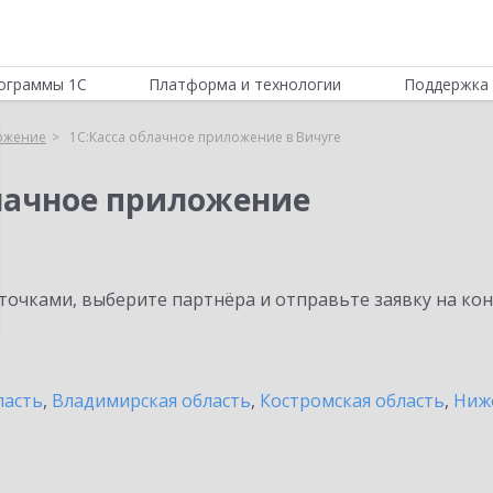
ограммы 1С
Платформа и технологии
Поддержка 
ложение
1С:Касса облачное приложение в Вичуге
блачное приложение
очками, выберите партнёра и отправьте заявку на ко
ласть
,
Владимирская область
,
Костромская область
,
Ниж