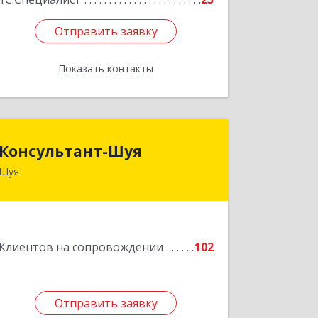
Отправить заявку
Отправить заявку
Показать контакты
Назад
Консультант-Шуя
Консультант-Шуя
Шуя
155900, Ивановская обл, Шуя г,
Свердлова ул, дом № 53-1
Подробнее
Клиентов на сопровождении
102
Отправить заявку
Отправить заявку