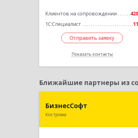
Подробне
Клиентов на сопровождении
42
1С:Специалист
1
Отправить заявку
Отправить заявку
Показать контакты
Назад
Ближайшие партнеры из со
БизнесСоф
БизнесСофт
Кострома
156016, Костромская обл, Кострома г
Профсоюзная ул, дом № 14а, пом.1
каб. 