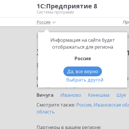
1С:Предприятие 8
Система программ
Россия
Пр
Главная
Сервисы ИТС
1С:Касса облачное при
Информация на сайте будет
отображаться для региона
Заказать 1С:Касса о
Россия
в Вичуге
Да, все верно
Ознакомьтесь с информационными карт
Выбрать другой
внедрение продукта.
Вичуга
Иваново
Кинешма
Шуя
Смотрите также:
Россия
,
Ивановская об
область
Партнеры в вашем регионе: