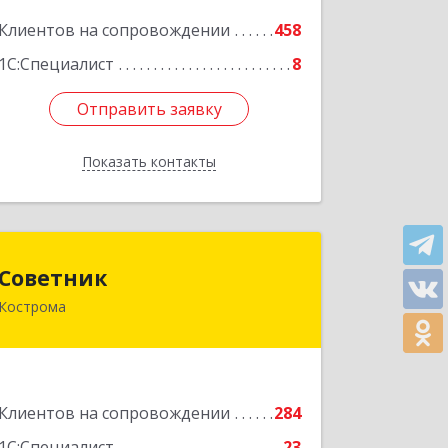
Клиентов на сопровождении
458
Подробнее
1С:Специалист
8
Отправить заявку
Отправить заявку
Показать контакты
Назад
Советник
Советник
Кострома
156000, Костромская обл, Кострома г,
Ерохова ул, дом № 3а, пом.2-12
Подробнее
Клиентов на сопровождении
284
1С:Специалист
23