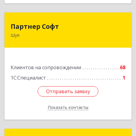
Партнер Софт
Партнер Софт
Шуя
155900, Ивановская обл, Шуйский р-н, Шуя г,
Васильевская ул, дом № 6, оф.2
Подробнее
Клиентов на сопровождении
68
1С:Специалист
1
Отправить заявку
Отправить заявку
Показать контакты
Назад