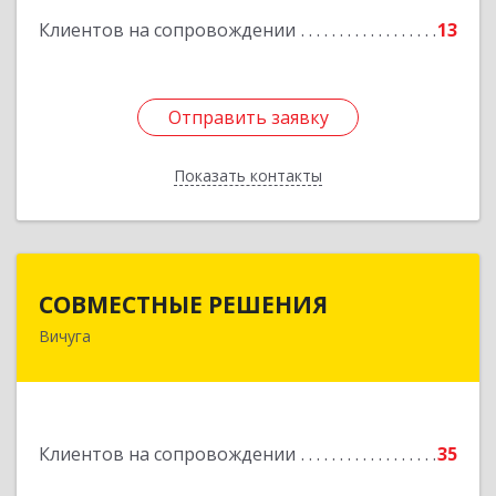
Клиентов на сопровождении
13
Отправить заявку
Отправить заявку
Показать контакты
Назад
СОВМЕСТНЫЕ РЕШЕНИЯ
СОВМЕСТНЫЕ РЕШЕНИЯ
Вичуга
155331, Ивановская обл, Вичугский р-н, Вичуга
г, Большая Пролетарская ул, дом № 16
Подробнее
Клиентов на сопровождении
35