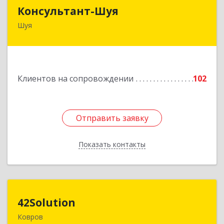
Консультант-Шуя
Консультант-Шуя
Шуя
155900, Ивановская обл, Шуя г, Свердлова ул,
дом № 53-1
Подробнее
Клиентов на сопровождении
102
Отправить заявку
Отправить заявку
Показать контакты
Назад
42Solution
42Solution
Ковров
601967, Владимирская обл, муниципальный