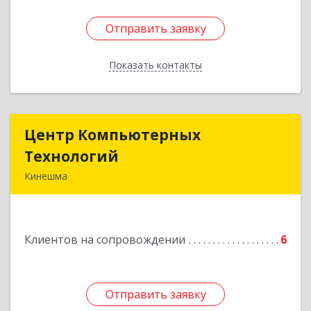
Отправить заявку
Отправить заявку
Показать контакты
Назад
Центр Компьютерных
Центр Компьютерных
Технологий
Технологий
Кинешма
155800, Ивановская обл, Кинешма г, Вичугская
ул, дом № 106
Клиентов на сопровождении
6
Подробнее
Отправить заявку
Отправить заявку