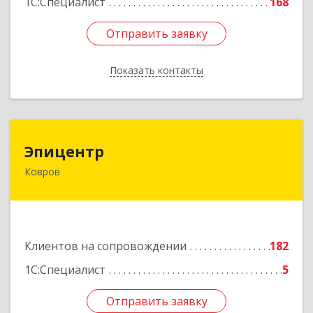
1С:Специалист
168
Отправить заявку
Отправить заявку
Показать контакты
Назад
Эпицентр
Эпицентр
Ковров
601900, Владимирская обл, Ковров г, Барсукова
ул, дом № 17
Подробнее
Клиентов на сопровождении
182
1С:Специалист
5
Отправить заявку
Отправить заявку