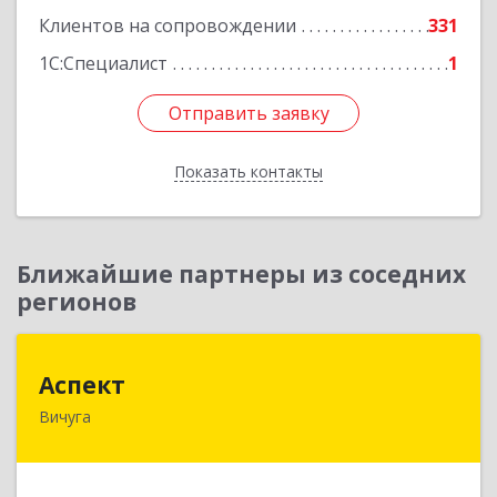
Клиентов на сопровождении
331
1С:Специалист
1
Отправить заявку
Отправить заявку
Показать контакты
Назад
Ближайшие партнеры из соседних
регионов
Аспект
Аспект
Вичуга
155331, Ивановская обл, Вичугский р-н, Вичуга
г, 50 лет Октября ул, дом № 6, этаж 2, пом.9