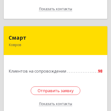
Показать контакты
Назад
Смарт
Смарт
Ковров
601900, Владимирская обл, Ковров г, Труда ул,
дом № 4, строение 99, оф.42
Подробнее
Клиентов на сопровождении
98
Отправить заявку
Отправить заявку
Показать контакты
Назад