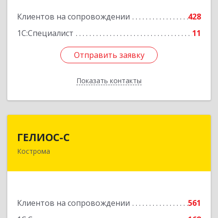
Подробнее
Клиентов на сопровождении
428
1С:Специалист
11
Отправить заявку
Отправить заявку
Показать контакты
Назад
ГЕЛИОС-С
ГЕЛИОС-С
Кострома
156026, Костромская обл, г.о. город Кострома,
Кострома г, Советская ул, дом № 136а
Подробнее
Клиентов на сопровождении
561