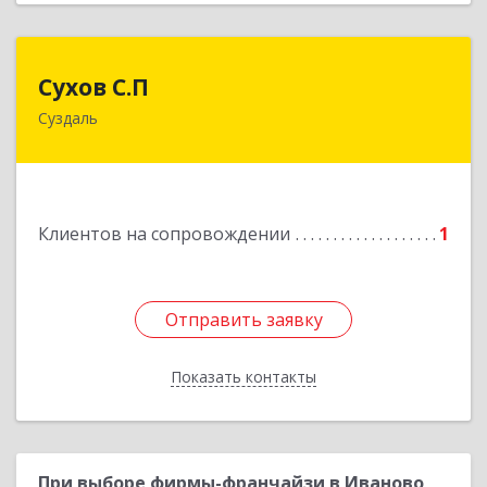
Сухов С.П
Сухов С.П
Суздаль
Подробнее
Клиентов на сопровождении
1
Отправить заявку
Отправить заявку
Показать контакты
Назад
При выборе фирмы-франчайзи в Иваново,