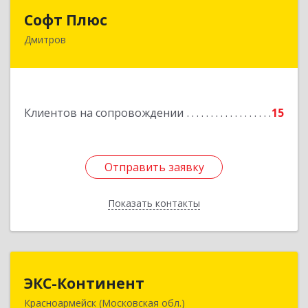
Софт Плюс
Софт Плюс
Дмитров
141851, Московская обл, г.о. Дмитровский,
Игнатово с, объединения Воин тер, дом № 106
Подробнее
Клиентов на сопровождении
15
Отправить заявку
Отправить заявку
Показать контакты
Назад
ЭКС-Континент
ЭКС-Континент
Красноармейск (Московская обл.)
141292, Московская область, Красноармейск,