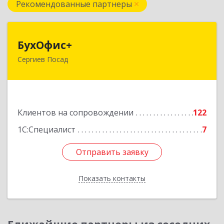
Рекомендованные партнеры
БухОфис+
БухОфис+
Сергиев Посад
141304, Московская обл, Сергиево-Посадский
р-н, Сергиев Посад г, Воробьевская ул, дом №
3, этаж 3, оф.1
Подробнее
Клиентов на сопровождении
122
1С:Специалист
7
Отправить заявку
Отправить заявку
Показать контакты
Назад