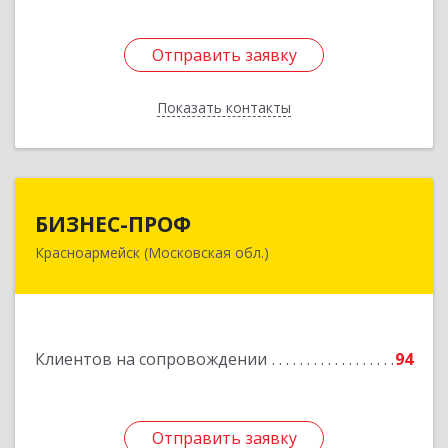
Отправить заявку
Отправить заявку
Показать контакты
Назад
БИЗНЕС-ПРОФ
БИЗНЕС-ПРОФ
Красноармейск (Московская обл.)
141290, Московская обл, Красноармейск г,
Чкалова ул, дом № 8, оф.7
Подробнее
Клиентов на сопровождении
94
Отправить заявку
Отправить заявку