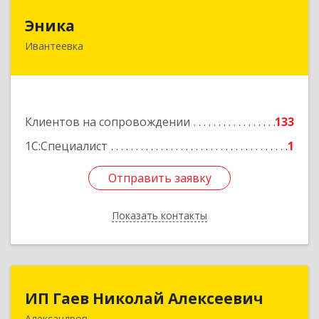
Эника
Эника
Ивантеевка
141280, Московская обл, г.о. Пушкинский,
Ивантеевка г, Заводская ул, дом № 12, кв.1
Подробнее
Клиентов на сопровождении
133
1С:Специалист
1
Отправить заявку
Отправить заявку
Показать контакты
Назад
ИП Гаев Николай Алексеевич
ИП Гаев Николай Алексеевич
Александров