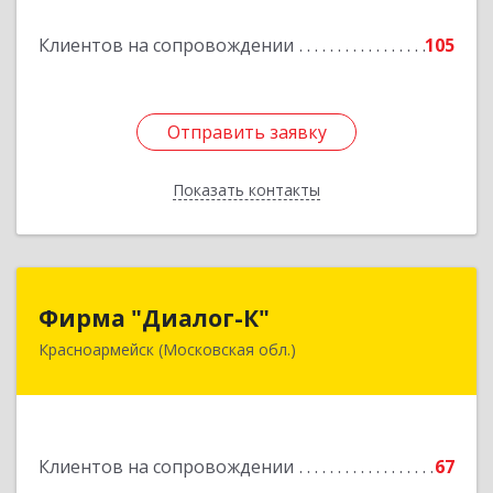
ком.74
Клиентов на сопровождении
105
Подробнее
Отправить заявку
Отправить заявку
Показать контакты
Назад
Фирма "Диалог-К"
Фирма "Диалог-К"
Красноармейск (Московская обл.)
141292, Московская обл, Красноармейск г,
Комсомольская ул, дом № 4, пом.25
Подробнее
Клиентов на сопровождении
67