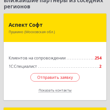
Ближайшие партнеры из соседних
регионов
Аспект Софт
Аспект Софт
Пушкино (Московская обл.)
141205, Московская обл, Пушкинский р-н,
Пушкино г, Московский пр-кт, дом № 44, пом.4
Подробнее
Клиентов на сопровождении
254
1С:Специалист
2
Отправить заявку
Отправить заявку
Показать контакты
Назад