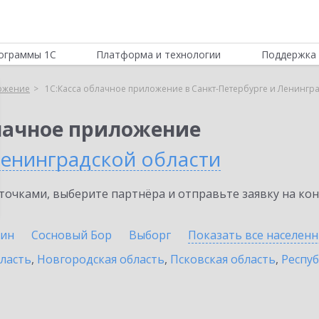
ограммы 1С
Платформа и технологии
Поддержка 
ложение
1С:Касса облачное приложение в Санкт-Петербурге и Ленингр
блачное приложение
Ленинградской области
очками, выберите партнёра и отправьте заявку на ко
ин
Сосновый Бор
Выборг
Показать все населен
бласть
,
Новгородская область
,
Псковская область
,
Респуб