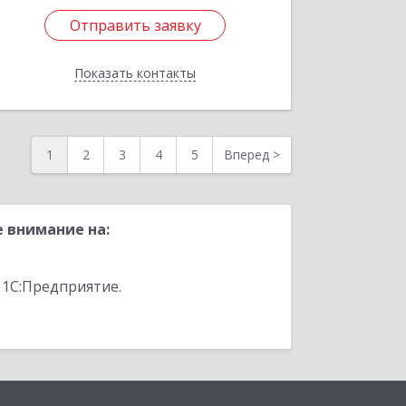
Отправить заявку
Отправить заявку
Показать контакты
Назад
1
2
3
4
5
Вперед
>
 внимание на:
 1С:Предприятие.