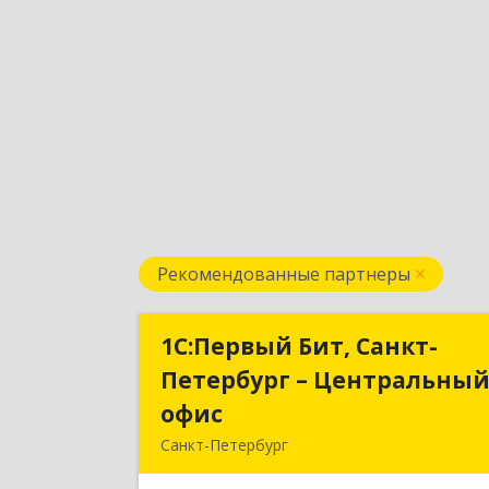
Рекомендованные партнеры
1С:Первый Бит, Санкт-
1С:Первый Бит, Санкт
Петербург – Центральны
Петербург – Центральны
офис
офи
Санкт-Петербург
г.Санкт-Петербург, Невский проспект