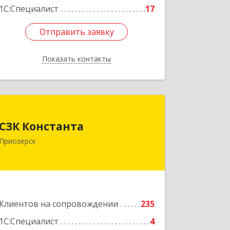
1С:Специалист
17
Отправить заявку
Отправить заявку
Показать контакты
Назад
СЗК Константа
СЗК Константа
188760, Ленинградская обл,
Приозерск
Приозерск г, Калинина ул, дом № 29,
кв.35
Подробнее
Клиентов на сопровождении
235
1С:Специалист
4