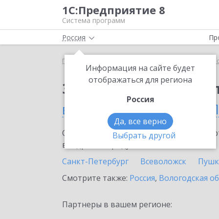
1С:Предприятие 8
Система программ
Россия
Пр
Главная
Сервисы ИТС
1С:Касса облачное при
Информация на сайте будет
отображаться для региона
Заказать 1С:Касса о
Россия
в Санкт-Петербурге и 
Да, все верно
Ознакомьтесь с информационными карт
Выбрать другой
внедрение продукта.
Санкт-Петербург
Всеволожск
Пушк
Смотрите также:
Россия
,
Вологодская о
Партнеры в вашем регионе: