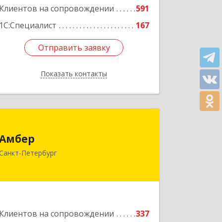
Клиентов на сопровождении
591
Подробнее
1С:Специалист
167
Отправить заявку
Отправить заявку
Показать контакты
Назад
Амбер
Амбер
191119, Санкт-Петербург г, Правды
Санкт-Петербург
ул, дом № 16
Подробнее
Клиентов на сопровождении
337