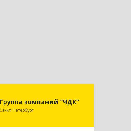
Группа компаний "ЧДК"
Группа компаний "ЧДК"
191119, Санкт-Петербург г, вн.тер.г.
Санкт-Петербург
муниципальный округ Владимирский
округ, Лиговский пр-кт, дом № 123,
литера А, пом.5-Н