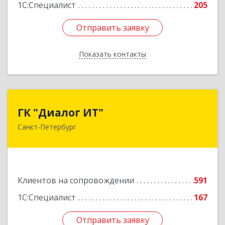
1С:Специалист
205
Подробнее
Отправить заявку
Отправить заявку
Показать контакты
Назад
ГК "Диалог ИТ"
ГК "Диалог ИТ"
Санкт-Петербург
194100, Санкт-Петербург г, вн.тер.г.
муниципальный округ Сампсониевское,
Большой Сампсониевский пр-кт, дом № 68,
литера Н, пом.25-Н, ком.№42
Клиентов на сопровождении
591
Подробнее
1С:Специалист
167
Отправить заявку
Отправить заявку