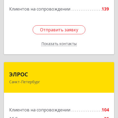
Клиентов на сопровождении
139
Подробнее
Отправить заявку
Отправить заявку
Показать контакты
Назад
ЭЛРОС
ЭЛРОС
Санкт-Петербург
191024, Санкт-Петербург г, Тележная ул, дом №
22, кв.6
Подробнее
Клиентов на сопровождении
104