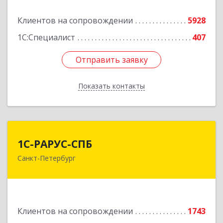
Подробнее
Клиентов на сопровождении
5928
1С:Специалист
407
Отправить заявку
Отправить заявку
Показать контакты
Назад
1С-РАРУС-СПБ
1С-РАРУС-СПБ
Санкт-Петербург
197022, Санкт-Петербург г, вн.тер.г.
муниципальный округ Аптекарский остров,
Профессора Попова ул, дом № 23, литера А,
пом.5-Н,часть №1, 2 часть,6-15, 16часть,
17часть, 44
Клиентов на сопровождении
1743