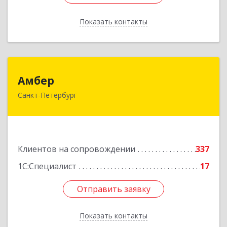
Показать контакты
Назад
Амбер
Амбер
Санкт-Петербург
191119, Санкт-Петербург г, Правды ул, дом №
16
Подробнее
Клиентов на сопровождении
337
1С:Специалист
17
Отправить заявку
Отправить заявку
Показать контакты
Назад