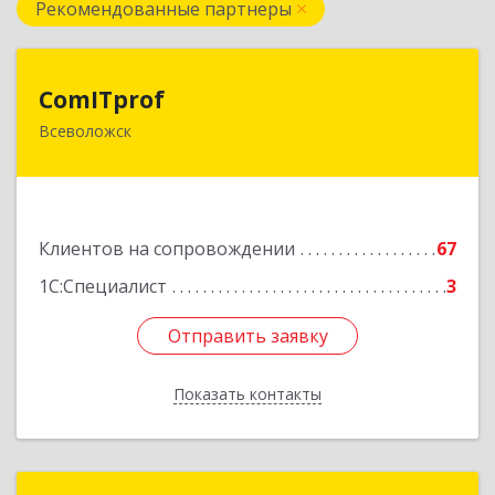
Рекомендованные партнеры
ComITprof
ComITprof
Всеволожск
188643, Ленинградская обл, Всеволожский р-н,
Всеволожск г, Невская ул, дом № 6, кв.18
Подробнее
Клиентов на сопровождении
67
1С:Специалист
3
Отправить заявку
Отправить заявку
Показать контакты
Назад