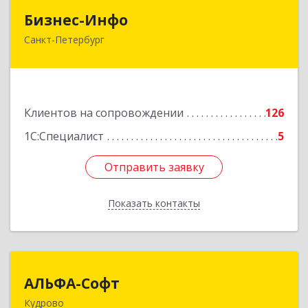
Бизнес-Инфо
Бизнес-Инфо
Санкт-Петербург
191119, Санкт-Петербург г, Константина
Заслонова ул, дом № 7, литера А, пом.17-Н,
часть 3,4,5
Подробнее
Клиентов на сопровождении
126
1С:Специалист
5
Отправить заявку
Отправить заявку
Показать контакты
Назад
АЛЬФА-Софт
АЛЬФА-Софт
Кудрово
188692, Ленинградская обл, Всеволожский м.р-