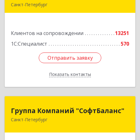
Санкт-Петербург
г.Санкт-Петербург, Невский проспект, 10
Подробнее
Клиентов на сопровождении
13251
1С:Специалист
570
Отправить заявку
Отправить заявку
Показать контакты
Назад
Группа Компаний "СофтБаланс"
Группа Компаний "СофтБаланс"
Санкт-Петербург
195112, Санкт-Петербург г, Заневский пр-кт,
дом № 30, корпус 2, литера А