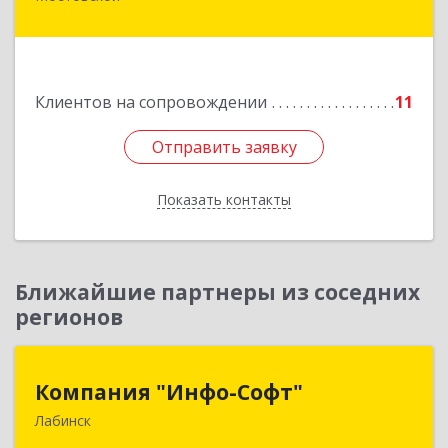
Мостовской пгт, Гоголя ул, дом № 113, кв.3
Подробнее
Клиентов на сопровождении
11
Отправить заявку
Отправить заявку
Показать контакты
Назад
Ближайшие партнеры из соседних
регионов
Компания "Инфо-Софт"
Компания "Инфо-Софт"
Лабинск
352500, Краснодарский край, Лабинский р-н,