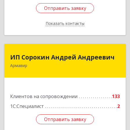
Отправить заявку
Отправить заявку
Показать контакты
Назад
ИП Сорокин Андрей Андреевич
ИП Сорокин Андрей Андреевич
Армавир
352900, Краснодарский край, Армавир г,
Ф.Энгельса ул, дом № 25, кв.309
Подробнее
Клиентов на сопровождении
133
1С:Специалист
2
Отправить заявку
Отправить заявку