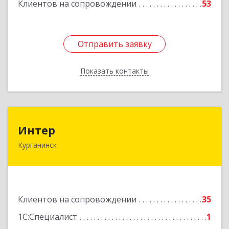
Клиентов на сопровождении
53
Отправить заявку
Отправить заявку
Показать контакты
Назад
Интер
Интер
Курганинск
352430, Краснодарский край, Курганинск г,
Матросова ул, дом № 151
Подробнее
Клиентов на сопровождении
35
1С:Специалист
1