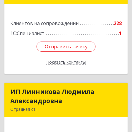
Лабинск г, Константинова ул, дом № 72
Подробнее
Клиентов на сопровождении
228
1С:Специалист
1
Отправить заявку
Отправить заявку
Показать контакты
Назад
ИП Линникова Людмила
ИП Линникова Людмила
Александровна
Александровна
Отрадная ст.
352290, Краснодарский край, Отрадненский р-
н, Отрадная ст-ца, Курортная ул, дом № 39Б