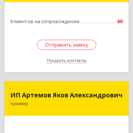
Подробнее
Клиентов на сопровождении
60
Отправить заявку
Отправить заявку
Показать контакты
Назад
ИП Артемов Яков Александрович
ИП Артемов Яков Александрович
Армавир
Подробнее