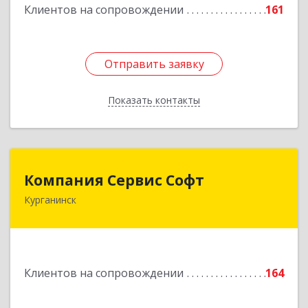
Клиентов на сопровождении
161
Подробнее
Отправить заявку
Отправить заявку
Показать контакты
Назад
Компания Сервис Софт
Компания Сервис Софт
Курганинск
352430, Краснодарский край, Курганинск г,
Розы Люксембург ул, дом № 333
Подробнее
Клиентов на сопровождении
164