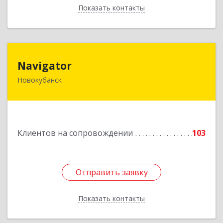
Показать контакты
Назад
Navigator
Navigator
Новокубанск
352240, Краснодарский край, Новокубанск г,
Пушкина ул, дом № 67
Подробнее
Клиентов на сопровождении
103
Отправить заявку
Отправить заявку
Показать контакты
Назад