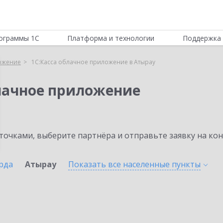
ограммы 1С
Платформа и технологии
Поддержка 
ложение
1С:Касса облачное приложение в Атырау
блачное приложение
очками, выберите партнёра и отправьте заявку на ко
рда
Атырау
Показать все населенные
пункты