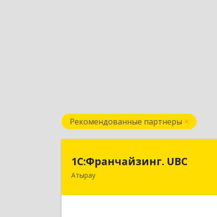
Рекомендованные партнеры
1С:Франчайзинг. UB
1С:Франчайзинг. UBC
Атырау
КАЗАХСТАН, г.Атырау, ул. Гумарова
д.88 
Подробне