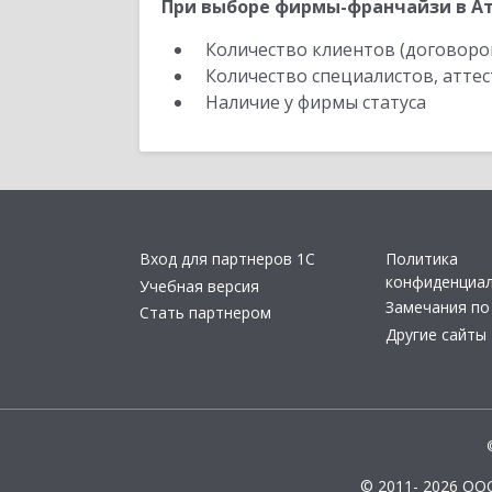
При выборе фирмы-франчайзи в Ат
Количество клиентов (договоро
Количество специалистов, атте
Наличие у фирмы статуса
Вход для партнеров 1С
Политика
конфиденциа
Учебная версия
Замечания по
Стать партнером
Другие сайты
© 2011- 2026 ОО