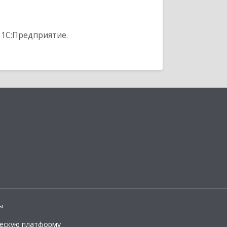
 1С:Предприятие.
ы
ческую платформу