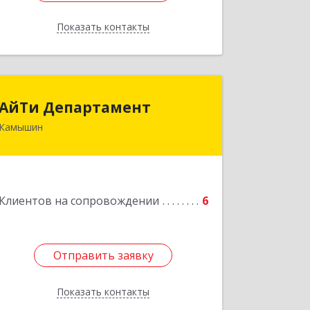
Показать контакты
Назад
АйТи Департамент
АйТи Департамент
Камышин
403882, Волгоградская обл, Камышин
г, Пролетарская ул, дом № 10/1
Подробнее
Клиентов на сопровождении
6
Отправить заявку
Отправить заявку
Показать контакты
Назад