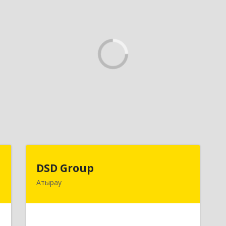
C
DSD Group
DSD Group
Атырау
,
060007, Республика Казахстан,
а
Атырауская область, г.Атырау, ул.
Абая, дом № 11, к.25
е