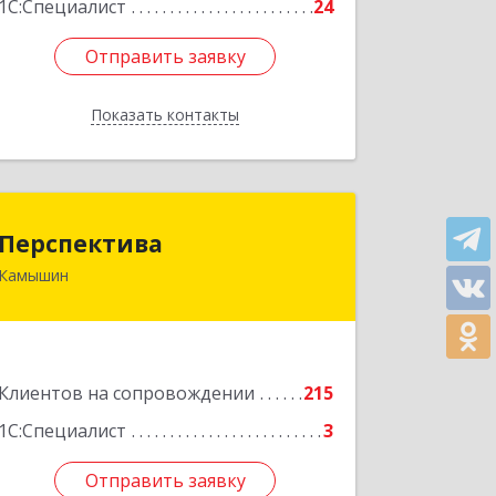
1С:Специалист
24
Отправить заявку
Отправить заявку
Показать контакты
Назад
Перспектива
Перспектива
Камышин
403850, Волгоградская обл, Камышин
г, Леонова ул, дом № 26
Подробнее
Клиентов на сопровождении
215
1С:Специалист
3
Отправить заявку
Отправить заявку