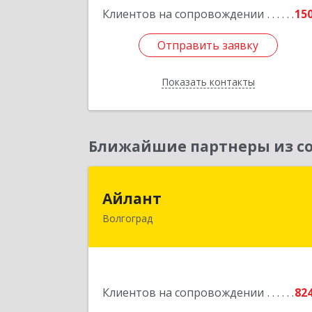
Клиентов на сопровождении
15
Отправить заявку
Отправить заявку
Показать контакты
Назад
Ближайшие партнеры из со
Айлан
Айлант
Волгоград
400001, Волгоградская обл, Волгогра
г, им Канунникова ул, дом № 11
Подробне
Клиентов на сопровождении
82