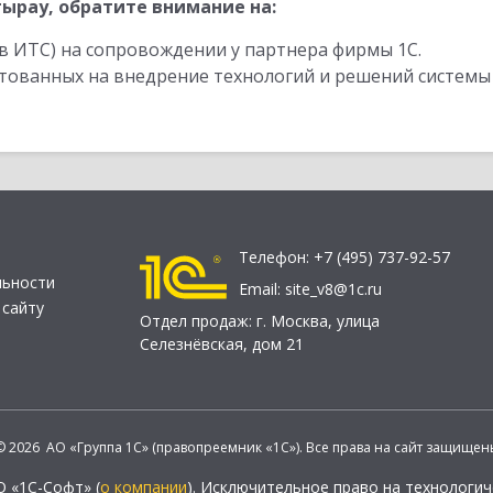
ырау, обратите внимание на:
в ИТС) на сопровождении у партнера фирмы 1С.
стованных на внедрение технологий и решений системы
Телефон:
+7 (495) 737-92-57
льности
Email:
site_v8@1c.ru
 сайту
Отдел продаж:
г. Москва
,
улица
Селезнёвская, дом 21
© 2026 АО «Группа 1С» (правопреемник «1С»). Все права на сайт защищен
О «1С-Софт» (
о компании
). Исключительное право на технологи