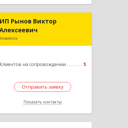
ИП Рынов Виктор
ИП Рынов Виктор
Алексеевич
Алексеевич
Знаменск
Подробнее
Клиентов на сопровождении
5
Отправить заявку
Отправить заявку
Показать контакты
Назад