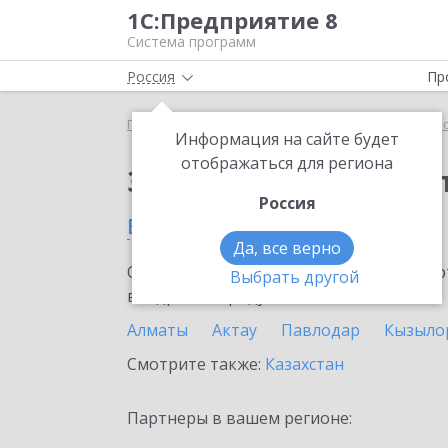
1С:Предприятие 8
Система программ
Россия
Пр
Главная
Сервисы ИТС
1С:Касса облачное при
Информация на сайте будет
отображаться для региона
Заказать 1С:Касса о
Россия
в Атырау
Да, все верно
Ознакомьтесь с информационными карт
Выбрать другой
внедрение продукта.
Алматы
Актау
Павлодар
Кызыло
Смотрите также:
Казахстан
Партнеры в вашем регионе: