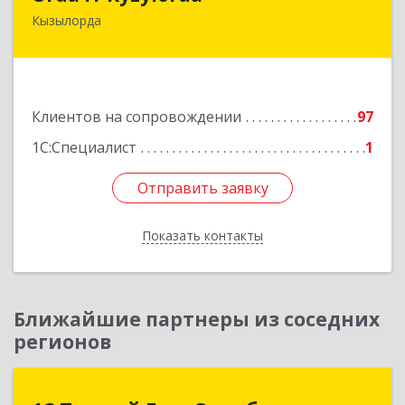
Кызылорда
120008, Республика Казахстан, г. Кызылорда, пр.
Абая, д. 51, кв. 2
Подробнее
Клиентов на сопровождении
97
1С:Специалист
1
Отправить заявку
Отправить заявку
Показать контакты
Назад
Ближайшие партнеры из соседних
регионов
1С:Первый Бит, Оренбург