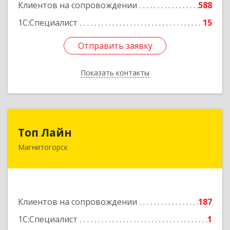
Клиентов на сопровождении
588
1С:Специалист
15
Отправить заявку
Отправить заявку
Показать контакты
Назад
Топ Лайн
Топ Лайн
Магнитогорск
454000, Челябинская обл, Магнитогорск г,
Галиуллина ул, дом № 11, А, кв.1
Подробнее
Клиентов на сопровождении
187
1С:Специалист
1