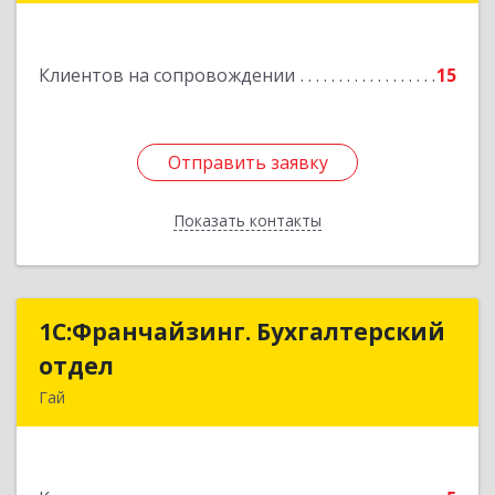
Подробнее
Клиентов на сопровождении
15
Отправить заявку
Отправить заявку
Показать контакты
Назад
1С:Франчайзинг. Бухгалтерский
1С:Франчайзинг. Бухгалтерский
отдел
отдел
Гай
462635, Оренбургская обл, Гай г, Победы пр-кт,
дом № 1, кв.12