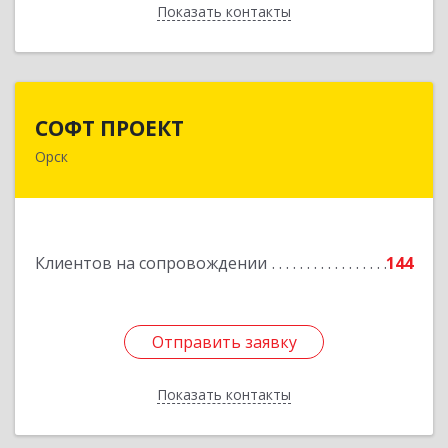
Показать контакты
Назад
СОФТ ПРОЕКТ
СОФТ ПРОЕКТ
Орск
462430, Оренбургская обл, Орск г,
Добровольского ул, дом № 23, кв.11
Подробнее
Клиентов на сопровождении
144
Отправить заявку
Отправить заявку
Показать контакты
Назад