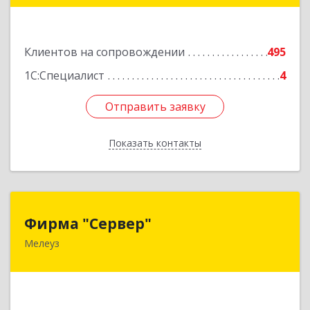
корпус 1
Подробнее
Клиентов на сопровождении
495
1С:Специалист
4
Отправить заявку
Отправить заявку
Показать контакты
Назад
Фирма "Сервер"
Фирма "Сервер"
Мелеуз
453852, Башкортостан Респ, Мелеузовский р-н,
Мелеуз г, 32-й мкр, дом № 36
Подробнее