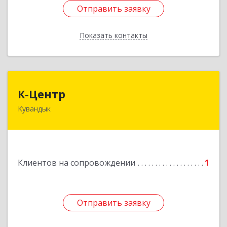
Отправить заявку
Отправить заявку
Показать контакты
Назад
К-Центр
К-Центр
Кувандык
462243, Оренбургская обл, Кувандыкский р-н,
Кувандык г, Ленина ул, дом № 20
Подробнее
Клиентов на сопровождении
1
Отправить заявку
Отправить заявку