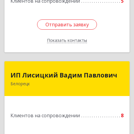
Клиентов на сопровождении
5
Подробнее
Отправить заявку
Отправить заявку
Показать контакты
Назад
ИП Лисицкий Вадим Павлович
ИП Лисицкий Вадим Павлович
Белорецк
453501, Башкортостан Респ, Белорецк г,
Кооперативная ул, дом № 4, корпус А, кв.32
Подробнее
Клиентов на сопровождении
8