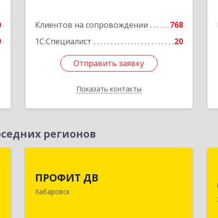
0
Клиентов на сопровождении
768
9
1С:Специалист
20
Отправить заявку
Отправить заявку
Показать контакты
Назад
седних регионов
р
ПРОФИТ ДВ
ПРОФИТ ДВ
к
680000, Хабаровский край, Хабаровск
Хабаровск
,
г, Муравьева-Амурского ул, дом № 25,
9
пом.I