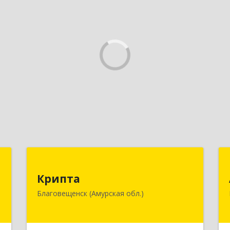
П
Крипта
Крипта
к
675000, Амурская обл, Благовещенск
Благовещенск (Амурская обл.)
1
г, Амурская ул, дом № 236, оф.7-8
е
Подробнее