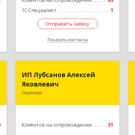
2
Клиентов на сопровождении
89
Подробнее
1С:Специалист
1
Отправить заявку
Отправить заявку
Показать контакты
Назад
и
ИП Лубсанов Алексей
ИП Лубсанов Алексей
Яковлевич
Яковлевич
,
2
Нерюнгри
675002, Амурская область, г.
Благовещенск, ул. Краснофлотская
е
,77/1, кв.38
Подробнее
0
Клиентов на сопровождении
31