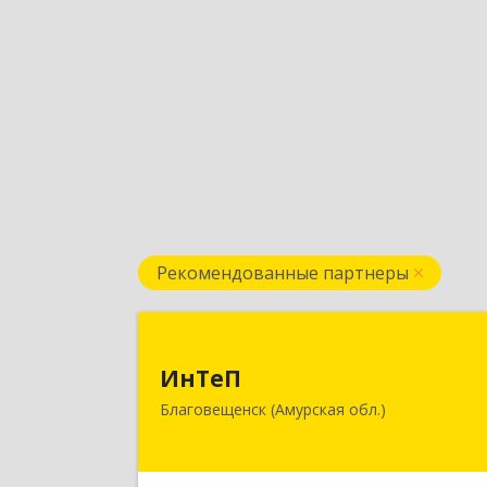
Рекомендованные партнеры
ИнТе
ИнТеП
675000, Амурская обл, Благовещенс
Благовещенск (Амурская обл.)
г, Горького ул, дом № 172/
Подробне