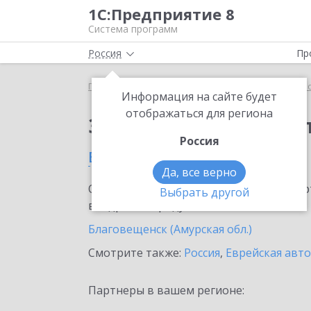
1С:Предприятие 8
Система программ
Россия
Пр
Главная
Сервисы ИТС
1С:Касса облачное при
Информация на сайте будет
отображаться для региона
Заказать 1С:Касса о
Россия
в Амурской области
Да, все верно
Ознакомьтесь с информационными карт
Выбрать другой
внедрение продукта.
Благовещенск (Амурская обл.)
Смотрите также:
Россия
,
Еврейская авт
Партнеры в вашем регионе: