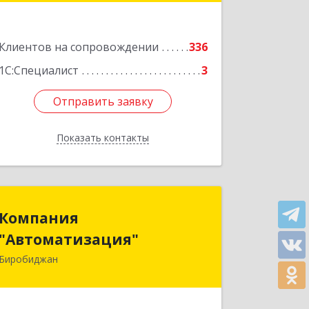
Подробнее
Клиентов на сопровождении
336
1С:Специалист
3
Отправить заявку
Отправить заявку
Показать контакты
Назад
Компания
Компания
"Автоматизация"
"Автоматизация"
Биробиджан
679016, Еврейская Аобл, Биробиджан
г, Советская ул, дом № 59, кв.3