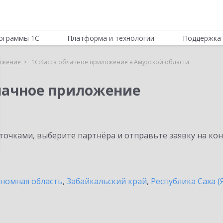
ограммы 1С
Платформа и технологии
Поддержка 
ложение
1С:Касса облачное приложение в Амурской области
блачное приложение
очками, выберите партнёра и отправьте заявку на ко
ономная область
,
Забайкальский край
,
Республика Саха (