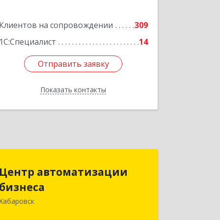
Клиентов на сопровождении
309
1С:Специалист
14
Отправить заявку
Отправить заявку
Показать контакты
Назад
Центр автоматизации
Центр автоматизации
бизнеса
бизнеса
Хабаровск
680030, Хабаровский край, Хабаровск
г, Ленина ул, дом № 4, оф.802