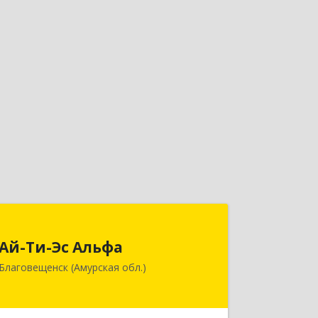
Ай-Ти-Эс Альфа
Ай-Ти-Эс Альфа
675000, Амурская обл, Благовещенск
Благовещенск (Амурская обл.)
г, Зейская ул, дом № 134, оф.515
Подробнее