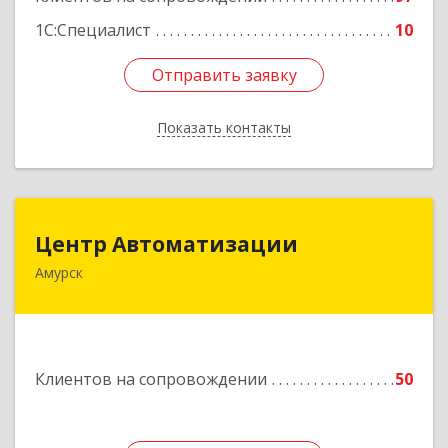
1С:Специалист
10
Отправить заявку
Отправить заявку
Показать контакты
Назад
Центр Автоматизации
Центр Автоматизации
Амурск
682640, Хабаровский край, Амурск г, Мира пр-
кт, дом № 55, оф.2
Подробнее
Клиентов на сопровождении
50