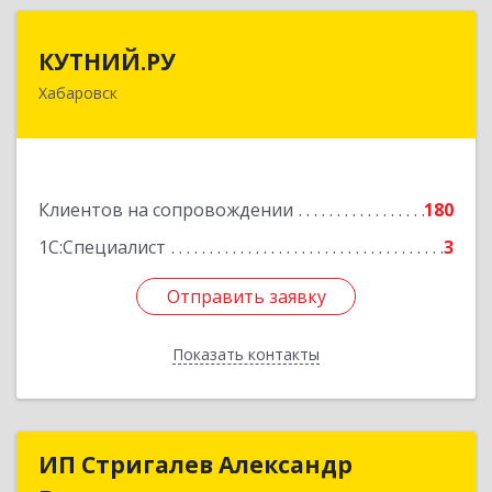
КУТНИЙ.РУ
КУТНИЙ.РУ
Хабаровск
680007, Хабаровский край, Хабаровск г,
Шевчука ул, дом № 42, оф.505
Подробнее
Клиентов на сопровождении
180
1С:Специалист
3
Отправить заявку
Отправить заявку
Показать контакты
Назад
ИП Стригалев Александр
ИП Стригалев Александр