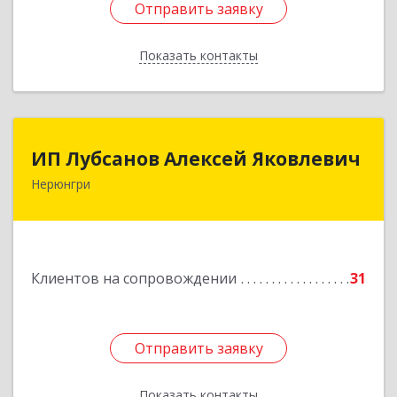
Отправить заявку
Отправить заявку
Показать контакты
Назад
ИП Лубсанов Алексей Яковлевич
ИП Лубсанов Алексей Яковлевич
Нерюнгри
675002, Амурская область, г. Благовещенск, ул.
Краснофлотская ,77/1, кв.38
Подробнее
Клиентов на сопровождении
31
Отправить заявку
Отправить заявку
Показать контакты
Назад