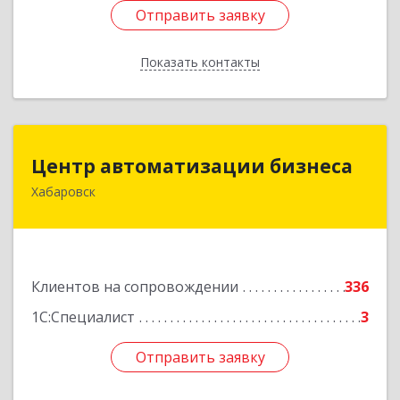
Отправить заявку
Отправить заявку
Показать контакты
Назад
Центр автоматизации бизнеса
Центр автоматизации бизнеса
Хабаровск
680030, Хабаровский край, Хабаровск г, Ленина
ул, дом № 4, оф.802
Подробнее
Клиентов на сопровождении
336
1С:Специалист
3
Отправить заявку
Отправить заявку