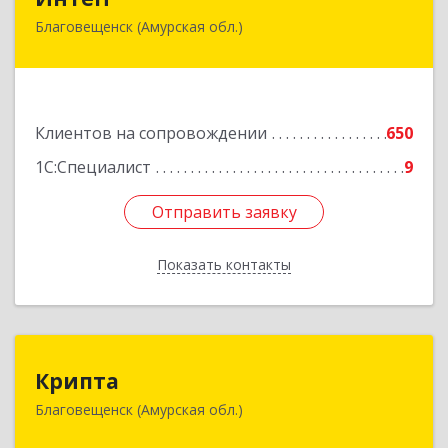
Благовещенск (Амурская обл.)
675000, Амурская обл, Благовещенск г,
Горького ул, дом № 172/1
Подробнее
Клиентов на сопровождении
650
1С:Специалист
9
Отправить заявку
Отправить заявку
Показать контакты
Назад
Крипта
Крипта
Благовещенск (Амурская обл.)
675000, Амурская обл, Благовещенск г,
Амурская ул, дом № 236, оф.7-8