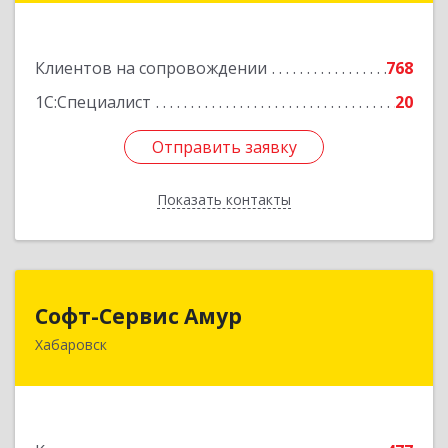
Подробнее
Клиентов на сопровождении
768
1С:Специалист
20
Отправить заявку
Отправить заявку
Показать контакты
Назад
Софт-Сервис Амур
Софт-Сервис Амур
Хабаровск
680000, Хабаровский край, Хабаровск г,
Муравьева-Амурского ул., дом № 4, оф.19
Подробнее