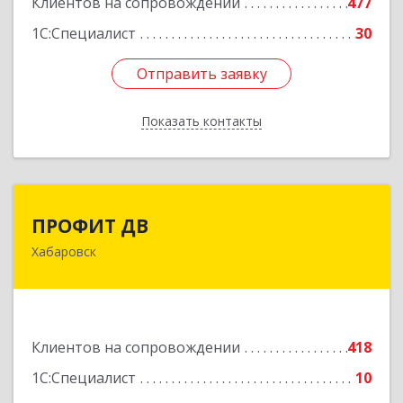
Клиентов на сопровождении
477
1С:Специалист
30
Отправить заявку
Отправить заявку
Показать контакты
Назад
ПРОФИТ ДВ
ПРОФИТ ДВ
Хабаровск
680000, Хабаровский край, Хабаровск г,
Муравьева-Амурского ул, дом № 25, пом.I
Подробнее
Клиентов на сопровождении
418
1С:Специалист
10