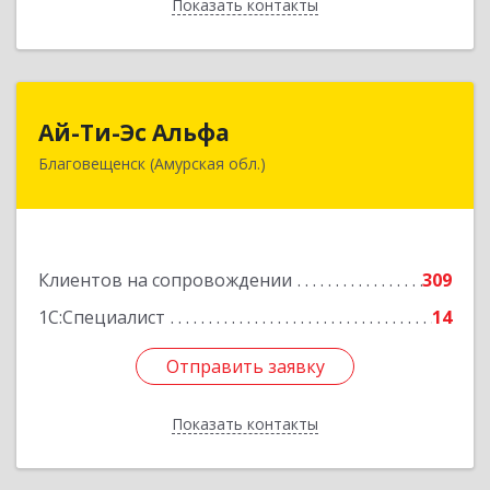
Показать контакты
Назад
Ай-Ти-Эс Альфа
Ай-Ти-Эс Альфа
Благовещенск (Амурская обл.)
675000, Амурская обл, Благовещенск г, Зейская
ул, дом № 134, оф.515
Подробнее
Клиентов на сопровождении
309
1С:Специалист
14
Отправить заявку
Отправить заявку
Показать контакты
Назад