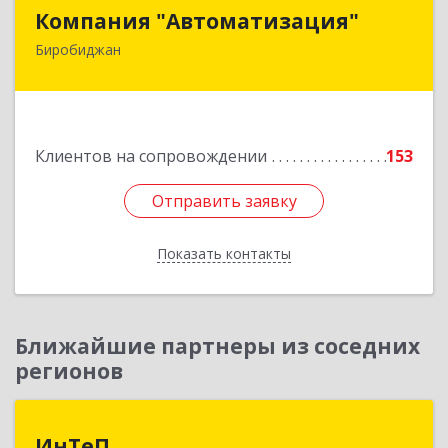
Компания "Автоматизация"
Компания "Автоматизация"
Биробиджан
679016, Еврейская Аобл, Биробиджан г,
Советская ул, дом № 59, кв.3
Подробнее
Клиентов на сопровождении
153
Отправить заявку
Отправить заявку
Показать контакты
Назад
Ближайшие партнеры из соседних
регионов
ИнТеП
ИнТеП