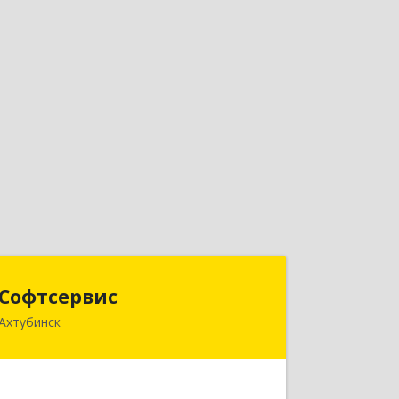
Софтсервис
Софтсервис
Ахтубинск
416500, Астраханская обл,
Ахтубинский р-н, Ахтубинск г, Ленина
ул, дом № 57