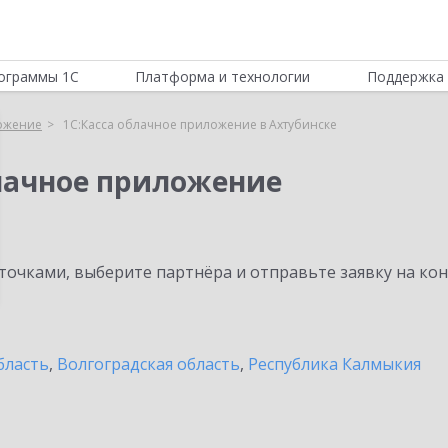
ограммы 1С
Платформа и технологии
Поддержка 
ложение
1С:Касса облачное приложение в Ахтубинске
блачное приложение
очками, выберите партнёра и отправьте заявку на ко
бласть
,
Волгоградская область
,
Республика Калмыкия