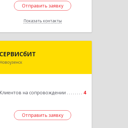
Отправить заявку
Отправить заявку
Показать контакты
Назад
СЕРВИСбИТ
СЕРВИСбИТ
Новоузенск
413 360, Саратовская обл,
Новоузенский р-н, г.Новоузенск, ул.
Революции, д.29
Подробнее
Клиентов на сопровождении
4
Отправить заявку
Отправить заявку