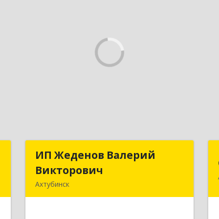
я
ИП Жеденов Валерий
ИП Жеденов Валерий
"
Викторович
Викторович
Ахтубинск
,
416500, Астраханская обл,
,
Ахтубинский р-н, Ахтубинск г,
0
Ст.Лаврентьева ул, дом № 2, кв.48