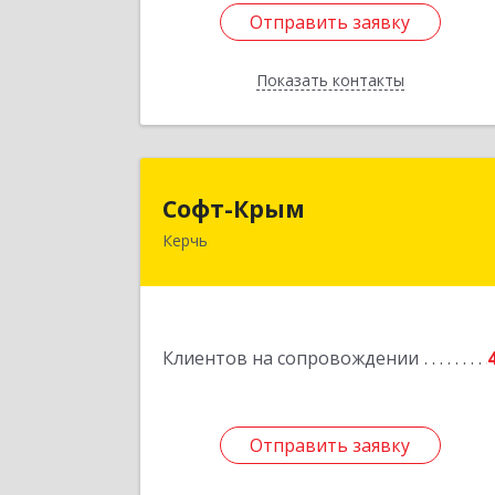
Отправить заявку
Отправить заявку
Показать контакты
Назад
Софт-Кры
Софт-Крым
Керчь
Республика Калмыкия, г. Элиста, ул
Губаревича, 5, офис 30
Подробне
Клиентов на сопровождении
Отправить заявку
Отправить заявку