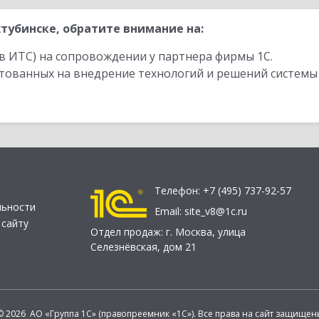
тубинске, обратите внимание на:
в ИТС) на сопровождении у партнера фирмы 1С.
стованных на внедрение технологий и решений системы
Телефон:
+7 (495) 737-92-57
льности
Email:
site_v8@1c.ru
 сайту
Отдел продаж:
г. Москва
,
улица
Селезнёвская, дом 21
© 2026 АО «Группа 1С» (правопреемник «1С»). Все права на сайт защищен