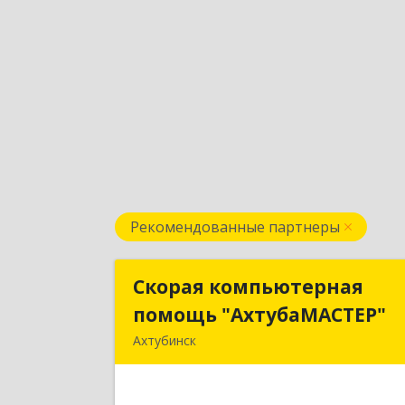
Рекомендованные партнеры
Скорая компьютерная
Скорая компьютерна
помощь "АхтубаМАСТЕР"
помощь "АхтубаМАСТЕР
Ахтубинск
416506, Астраханская обл
Ахтубинский р-н, Ахтубинск г
Буденного ул, дом № 7, кв.3