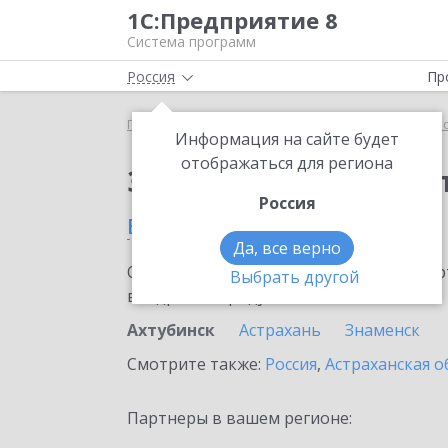
1С:Предприятие 8
Система программ
Россия
Пр
Главная
Сервисы ИТС
1С:Касса облачное при
Информация на сайте будет
отображаться для региона
Заказать 1С:Касса о
Россия
в Ахтубинске
Да, все верно
Ознакомьтесь с информационными карт
Выбрать другой
внедрение продукта.
Ахтубинск
Астрахань
Знаменск
Смотрите также:
Россия
,
Астраханская о
Партнеры в вашем регионе: