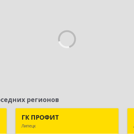
седних регионов
ж
ГК ПРОФИТ
ГК ПРОФИТ
Липецк
,
398001, Липецкая обл, Липецк г,