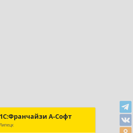
1С:Франчайзи А-Софт
1С:Франчайзи А-Софт
Липецк
398059, Липецкая обл, Липецк г,