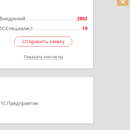
Фрунзе ул, дом № 27
Внедрений
2803
Подробнее
1С:Специалист
19
Отправить заявку
Отправить заявку
Показать контакты
Назад
 1С:Предприятие.