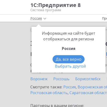
1С:Предприятие 8
Система программ
Россия
Пр
Главная
Сервисы ИТС
1С:Кабинет сотрудника
Информация на сайте будет
отображаться для региона
Заказать 1С:Кабинет
Россия
в населенном пунте
Се
Да, все верно
Ознакомьтесь с информационными карт
Выбрать другой
внедрение продукта.
Воронеж
Россошь
Борисоглебск
Смотрите также:
Россия
,
Воронежская о
Ростовская область
,
Саратовская облас
Партнеры в вашем регионе: