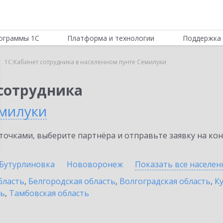
ограммы 1С
Платформа и технологии
Поддержка 
1С:Кабинет сотрудника в населенном пунте Семилуки
 сотрудника
милуки
очками, выберите партнёра и отправьте заявку на ко
Бутурлиновка
Нововоронеж
Показать все населе
бласть
,
Белгородская область
,
Волгоградская область
,
К
ть
,
Тамбовская область