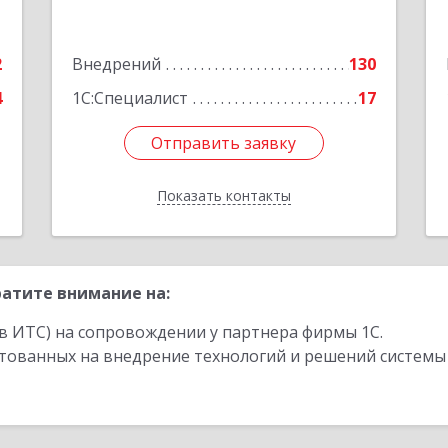
,
Советская ул, дом № 66Б, пом.8
1
2
Внедрений
130
Подробнее
е
4
1С:Специалист
17
Отправить заявку
Отправить заявку
Показать контакты
Назад
атите внимание на:
в ИТС) на сопровождении у партнера фирмы 1С.
стованных на внедрение технологий и решений системы