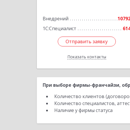
20-летия Октября ул, дом № 119
оф.71
Внедрений
1079
Подробне
1С:Специалист
61
Отправить заявку
Отправить заявку
Показать контакты
Назад
При выборе фирмы-франчайзи, обр
Количество клиентов (договоро
Количество специалистов, атте
Наличие у фирмы статуса