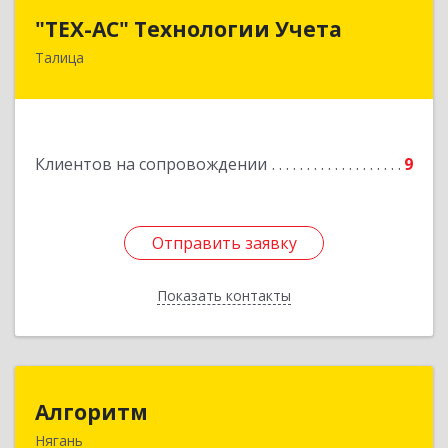
"ТЕХ-АС" Технологии Учета
"ТЕХ-АС" Технологии Учета
Талица
623640, Свердловская обл, Талицкий р-н,
Талица г, Ленина ул, дом № 73, пом.9
Подробнее
Клиентов на сопровождении
9
Отправить заявку
Отправить заявку
Показать контакты
Назад
Алгоритм
Алгоритм
Нягань
628186, Ханты-Мансийский Автономный округ