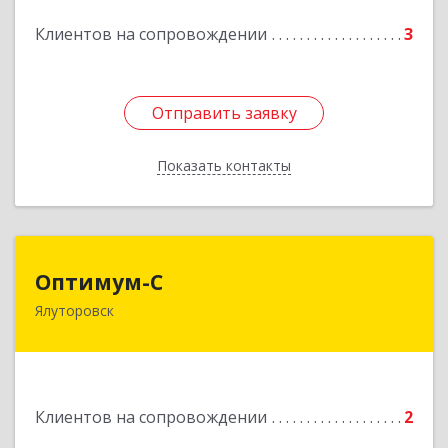
Подробнее
Клиентов на сопровождении
3
Отправить заявку
Отправить заявку
Показать контакты
Назад
Оптимум-С
Оптимум-С
Ялуторовск
Подробнее
Клиентов на сопровождении
2