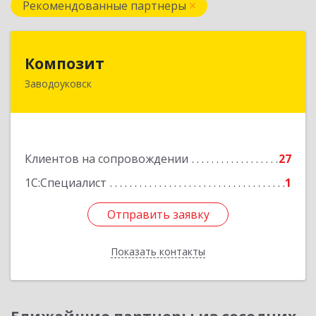
Рекомендованные партнеры
Композит
Композит
Заводоуковск
627140, Тюменская обл, Заводоуковский р-н,
Заводоуковск г, Шоссейная ул, дом № 156
Подробнее
Клиентов на сопровождении
27
1С:Специалист
1
Отправить заявку
Отправить заявку
Показать контакты
Назад