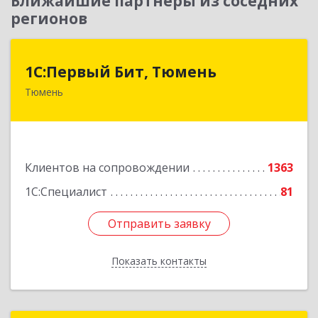
Ближайшие партнеры из соседних
регионов
1С:Первый Бит, Тюмень
1С:Первый Бит, Тюмень
Тюмень
625000, Тюменская обл, Тюмень г, Республики
ул, дом № 61, оф.712
Подробнее
Клиентов на сопровождении
1363
1С:Специалист
81
Отправить заявку
Отправить заявку
Показать контакты
Назад