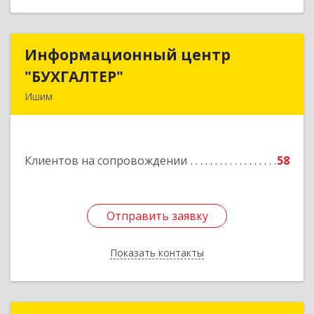
Информационный центр
Информационный центр
"БУХГАЛТЕР"
"БУХГАЛТЕР"
Ишим
627750, Тюменская обл, Ишим г, Советская ул,
дом № 16
Клиентов на сопровождении
58
Подробнее
Отправить заявку
Отправить заявку
Показать контакты
Назад