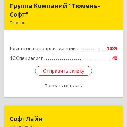
Группа Компаний "Тюмень-
Группа Компаний "Тюмень-
Софт"
Софт"
Тюмень
625048, Тюменская обл, Тюмень г, Салтыкова-
Щедрина ул, дом № 44/4
Клиентов на сопровождении
1089
Подробнее
1С:Специалист
40
Отправить заявку
Отправить заявку
Показать контакты
Назад
СофтЛайн
СофтЛайн
Ялуторовск