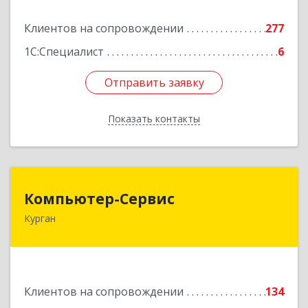
Подробнее
Клиентов на сопровождении
277
1С:Специалист
6
Отправить заявку
Отправить заявку
Показать контакты
Назад
Компьютер-Сервис
Компьютер-Сервис
Курган
640022, Курганская обл, Курган г, Василия
Блюхера ул, дом № 30, пом.1
Подробнее
Клиентов на сопровождении
134