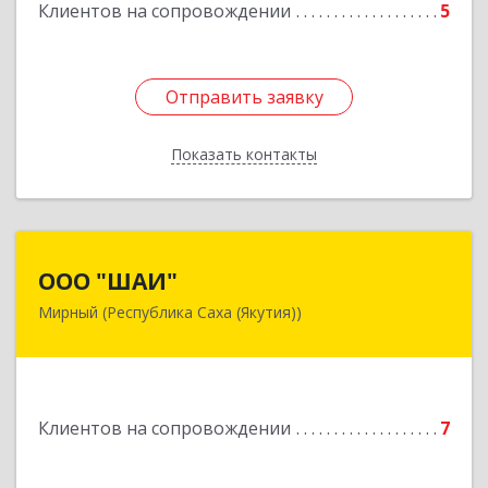
Клиентов на сопровождении
5
Подробнее
Отправить заявку
Отправить заявку
Показать контакты
Назад
ООО "ШАИ"
ООО "ШАИ"
Мирный (Республика Саха (Якутия))
678175, Республика Саха (Якутия), у.
Мирнинский, г. Мирный, ул. Ленина, дом 34,
квартира 5
Подробнее
Клиентов на сопровождении
7