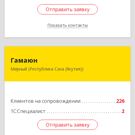
Отправить заявку
Отправить заявку
Показать контакты
Назад
Гамаюн
Гамаюн
Мирный (Республика Саха (Якутия))
678170, Саха /Якутия/ Респ, Мирнинский у,
Мирный г, Ленинградский пр-кт, дом № 48,
корпус а
Подробнее
Клиентов на сопровождении
226
1С:Специалист
2
Отправить заявку
Отправить заявку