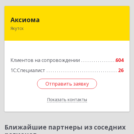
Аксиома
Аксиома
Якутск
677000, Саха /Якутия/ Респ, Якутск г, Чиряева
ул, дом № 1, кв.19
Подробнее
Клиентов на сопровождении
604
1С:Специалист
26
Отправить заявку
Отправить заявку
Показать контакты
Назад
Ближайшие партнеры из соседних