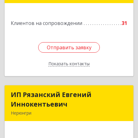
Подробнее
Клиентов на сопровождении
31
Отправить заявку
Отправить заявку
Показать контакты
Назад
ИП Рязанский Евгений
ИП Рязанский Евгений
Иннокентьевич
Иннокентьевич
Нерюнгри
678967, Саха /Якутия/ Респ, Нерюнгри г,
Дружбы Народов пр-кт, дом № 14