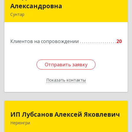
Александровна
Александровна
Сунтар
Подробнее
Клиентов на сопровождении
20
Отправить заявку
Отправить заявку
Показать контакты
Назад
ИП Лубсанов Алексей Яковлевич
ИП Лубсанов Алексей Яковлевич
Нерюнгри
675002, Амурская область, г. Благовещенск, ул.
Краснофлотская ,77/1, кв.38