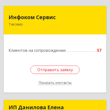
Инфоком Сервис
Инфоком Сервис
Таксимо
671560, Республика Бурятия, Муйский р-н, пгт.
Таксимо, ул. Железнодорожников, дом 14
Подробнее
Клиентов на сопровождении
57
Отправить заявку
Отправить заявку
Показать контакты
Назад
ИП Данилова Елена
ИП Данилова Елена