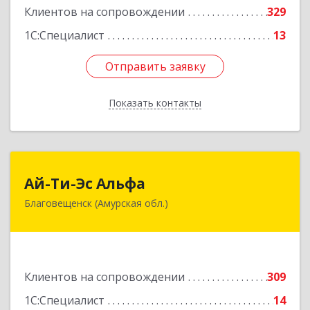
Клиентов на сопровождении
329
1С:Специалист
13
Отправить заявку
Отправить заявку
Показать контакты
Назад
Ай-Ти-Эс Альфа
Ай-Ти-Эс Альфа
Благовещенск (Амурская обл.)
675000, Амурская обл, Благовещенск г, Зейская
ул, дом № 134, оф.515
Подробнее
Клиентов на сопровождении
309
1С:Специалист
14