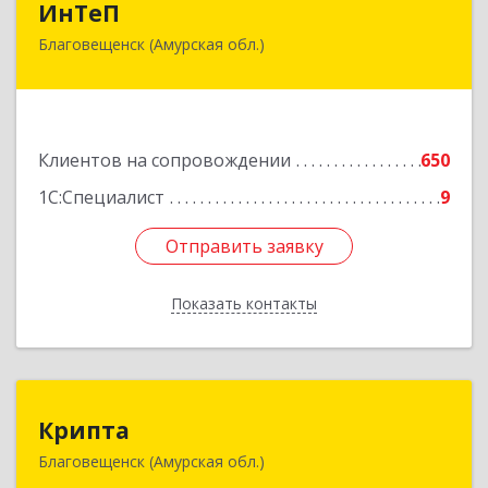
ИнТеП
Благовещенск (Амурская обл.)
675000, Амурская обл, Благовещенск г,
Горького ул, дом № 172/1
Подробнее
Клиентов на сопровождении
650
1С:Специалист
9
Отправить заявку
Отправить заявку
Показать контакты
Назад
Крипта
Крипта
Благовещенск (Амурская обл.)
675000, Амурская обл, Благовещенск г,