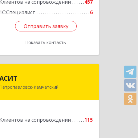
Подробнее
Клиентов на сопровождении
457
1С:Специалист
6
Отправить заявку
Отправить заявку
Показать контакты
Назад
АСИТ
АСИТ
Петропавловск-Камчатский
683031, Камчатский край,
Петропавловск-Камчатский г,
Топоркова ул, дом № 9/8, офис "С"
Подробнее
Клиентов на сопровождении
115