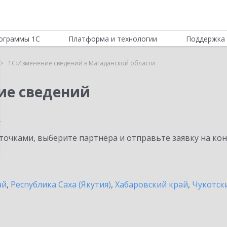
ограммы 1С
Платформа и технологии
Поддержка 
1С:Изменение сведений в Магаданской области
ие сведений
и
очками, выберите партнёра и отправьте заявку на ко
ай
,
Республика Саха (Якутия)
,
Хабаровский край
,
Чукотск