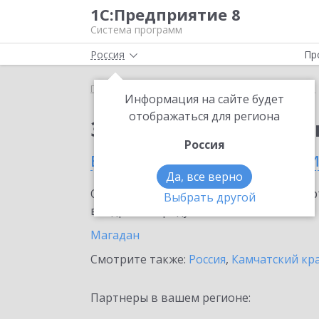
1С:Предприятие 8
Система программ
Россия
Пр
Главная
Сервисы ИТС
1С:Изменение сведений
Информация на сайте будет
отображаться для региона
Заказать 1С:Изменен
Россия
в Магаданской област
Да, все верно
Ознакомьтесь с информационными карт
Выбрать другой
внедрение продукта.
Магадан
Смотрите также:
Россия
,
Камчатский кр
Партнеры в вашем регионе: