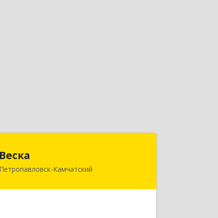
Веска
Веска
Петропавловск-Камчатский
683031, Камчатский край,
Петропавловск-Камчатский г, Карла
Маркса пр-кт, дом № 29/1, оф.300