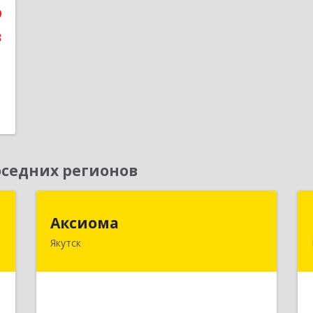
9
3
седних регионов
"
Аксиома
Аксиома
Якутск
,
677000, Саха /Якутия/ Респ, Якутск г,
7
Чиряева ул, дом № 1, кв.19
е
Подробнее