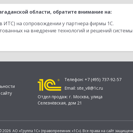
гаданской области, обратите внимание на:
в ИТС) на сопровождении у партнера фирмы 1С.
стованных на внедрение технологий и решений системы
Телефон:
+7 (495) 737-92-57
льности
Email:
site_v8@1c.ru
 сайту
Отдел продаж:
г. Москва
,
улица
Селезнёвская, дом 21
© 2026 АО «Группа 1С» (правопреемник «1С»). Все права на сайт защищен