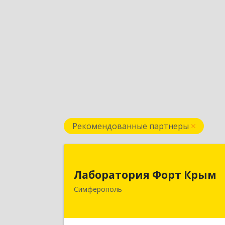
Рекомендованные партнеры
Лаборатория Форт Кры
Лаборатория Форт Крым
295034, Крым Респ, Симферополь г
Симферополь
Киевская ул, дом № 79, оф.90
Подробне