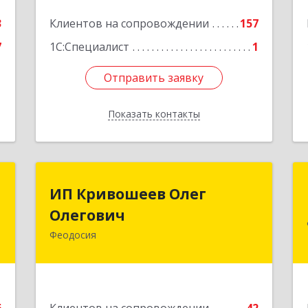
3
Клиентов на сопровождении
157
7
1С:Специалист
1
Отправить заявку
Отправить заявку
Показать контакты
Назад
П
ИП Кривошеев Олег
ИП Кривошеев Олег
а
Олегович
Олегович
)
Феодосия
Подробнее
4
е