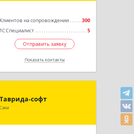
Подробнее
Клиентов на сопровождении
300
1С:Специалист
5
Отправить заявку
Отправить заявку
Показать контакты
Назад
Таврида-софт
Таврида-софт
296574, Крым Респ, м.р-н Сакский с.п.
Саки
Новофедоровское, Новофедоровка
пгт, 30 Авиаполка ул, дом № 10
Подробнее