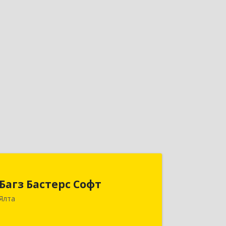
Багз Бастерс Софт
Багз Бастерс Софт
298603, Крым Респ, Ялта г, Свердлова
Ялта
ул, дом № 34