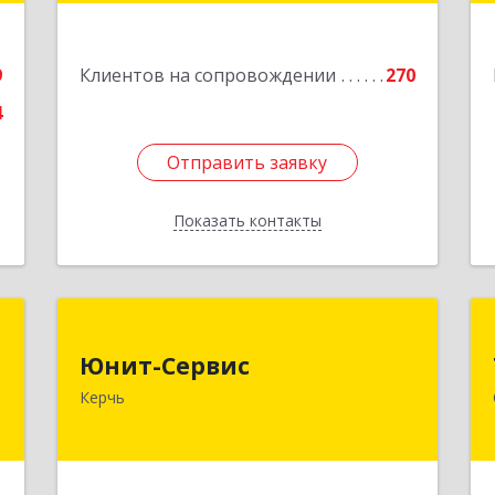
Подробнее
е
9
Клиентов на сопровождении
270
4
Отправить заявку
Отправить заявку
Показать контакты
Назад
р
Юнит-Сервис
Юнит-Сервис
,
298300, Крым Респ, Керчь г,
Керчь
7
Кооперативный пер, дом № 26
е
Подробнее