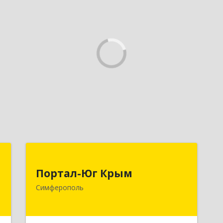
м
Портал-Юг Крым
Портал-Юг Крым
,
295015, Крым Респ, Симферополь г,
Симферополь
2
Козлова ул, дом № 27
е
Подробнее