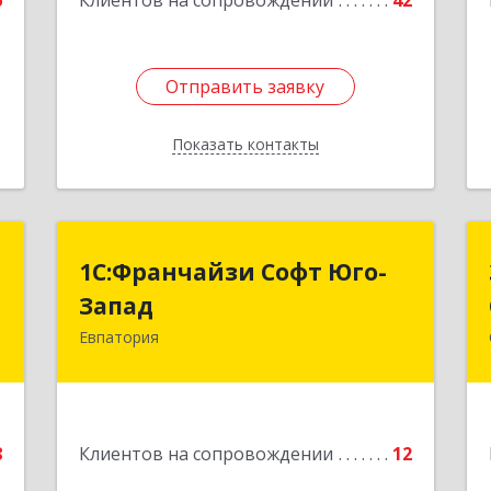
6
Клиентов на сопровождении
42
Отправить заявку
Отправить заявку
Показать контакты
Назад
"
1С:Франчайзи Софт Юго-
1С:Франчайзи Софт Юго-
Запад
Запад
а
0
Евпатория
297407, Крым Респ, Евпатория г,
Победы пр-кт, дом № 13, кв.45
е
Подробнее
8
Клиентов на сопровождении
12