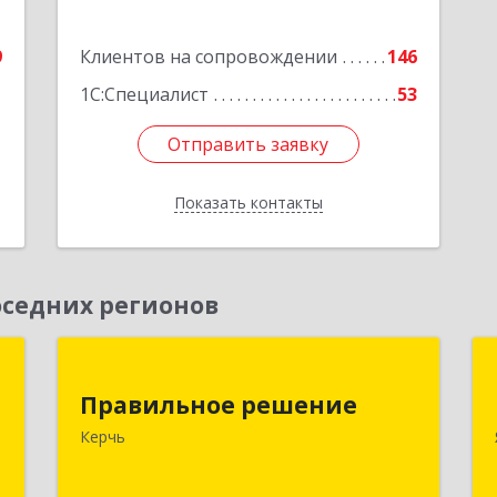
9
Клиентов на сопровождении
146
1
1С:Специалист
53
Отправить заявку
Отправить заявку
Показать контакты
Назад
седних регионов
и
Правильное решение
"
Правильное решение
298330, Крым Респ, Керчь г,
Керчь
Адмиралтейский проезд, дом № 1
а
1