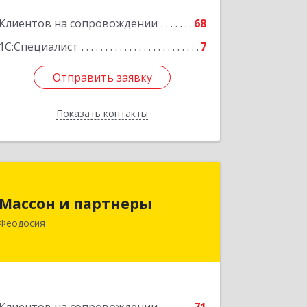
Клиентов на сопровождении
68
1С:Специалист
7
Отправить заявку
Отправить заявку
Показать контакты
Назад
Массон и партнеры
Массон и партнеры
298112, Крым Респ, Феодосия г,
Феодосия
Крымская ул, дом № 31
Подробнее