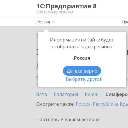
1С:Предприятие 8
Система программ
Россия
Пр
Главная
Сервисы ИТС
1С:Изменение сведений
Информация на сайте будет
отображаться для региона
Заказать 1С:Изменен
Россия
в Симферополе
Да, все верно
Ознакомьтесь с информационными карт
Выбрать другой
внедрение продукта.
Ялта
Евпатория
Керчь
Симферо
Смотрите также:
Россия
,
Республика Кр
Партнеры в вашем регионе: