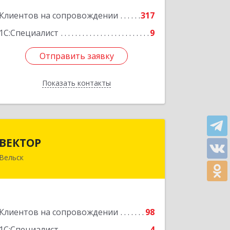
Подробнее
Клиентов на сопровождении
317
1С:Специалист
9
Отправить заявку
Отправить заявку
Показать контакты
Назад
ВЕКТОР
ВЕКТОР
Вельск
165150, Архангельская обл, Вельский
р-н, Вельск г, Конева ул, дом № 16А,
строение 2
Подробнее
Клиентов на сопровождении
98
1С:Специалист
4