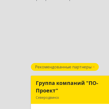
Рекомендованные партнеры
Группа компаний "ПО-
Группа компаний "ПО
Проект"
Проект
Северодвинск
164500, Архангельская обл
Северодвинск г, Бойчука ул, дом № 3