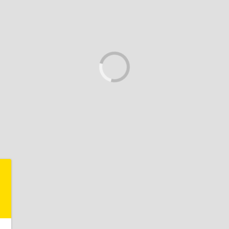
-
"
,
,