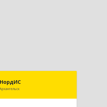
НордИС
НордИС
Архангельск
163071, Архангельская обл,
Архангельск г, Гайдара ул, дом № 55,
оф.18