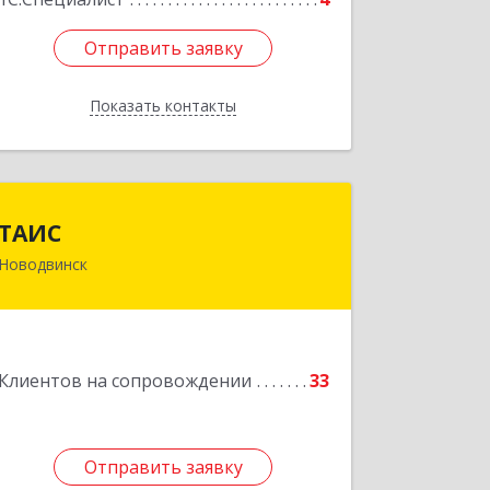
Отправить заявку
Отправить заявку
Показать контакты
Назад
ТАИС
ТАИС
Новодвинск
164902, Архангельская обл,
Новодвинск г, Димитрова ул, дом №
4а
Подробнее
Клиентов на сопровождении
33
Отправить заявку
Отправить заявку