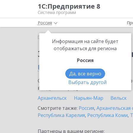
1С:Предприятие 8
Система программ
Россия
Пр
Главная
Сервисы ИТС
1С:Изменение сведений
Информация на сайте будет
отображаться для региона
Заказать 1С:Изменен
Россия
в Северодвинске
Да, все верно
Ознакомьтесь с информационными карт
Выбрать другой
внедрение продукта.
Архангельск
Нарьян-Мар
Вельск
Смотрите также:
Россия
,
Архангельская 
Республика Карелия
,
Республика Коми
,
Т
Партнеры в вашем регионе: