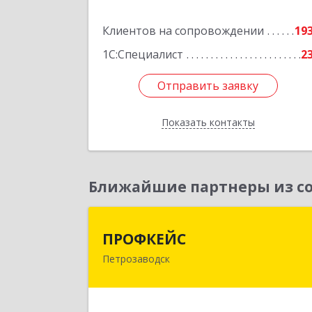
оф.40
Клиентов на сопровождении
19
Подробне
1С:Специалист
2
Отправить заявку
Отправить заявку
Показать контакты
Назад
Ближайшие партнеры из со
ПРОФКЕЙ
ПРОФКЕЙС
Петрозаводск
185035, Карелия Респ, Петрозаводск г
Красная ул, дом № 1