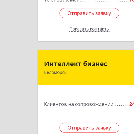
Отправить заявку
Отправить заявку
Показать контакты
Назад
Интеллект бизне
Интеллект бизнес
Беломорск
г. Беломорск, Портовое шоссе, д.
Подробне
Клиентов на сопровождении
2
Отправить заявку
Отправить заявку