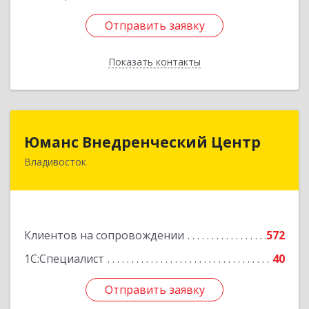
Отправить заявку
Отправить заявку
Показать контакты
Назад
Юманс Внедренческий Центр
Юманс Внедренческий Центр
Владивосток
690014, Приморский край, Владивосток г,
Некрасовская ул, дом № 48а
Подробнее
Клиентов на сопровождении
572
1С:Специалист
40
Отправить заявку
Отправить заявку