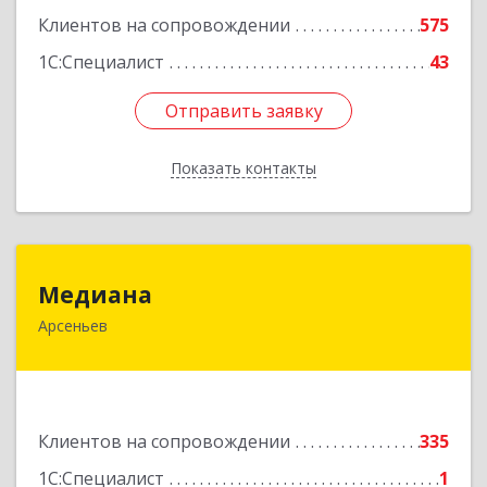
Клиентов на сопровождении
575
1С:Специалист
43
Отправить заявку
Отправить заявку
Показать контакты
Назад
Медиана
Медиана
Арсеньев
692330, Приморский край, Арсеньев г,
Ломоносова ул, дом № 24, кв.1
Подробнее
Клиентов на сопровождении
335
1С:Специалист
1