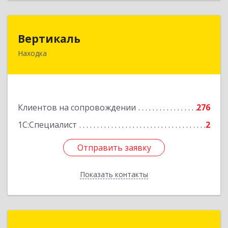
Вертикаль
Вертикаль
Находка
692928, Приморский край, Находка г,
Постышева ул, дом № 27
Подробнее
Клиентов на сопровождении
276
1С:Специалист
2
Отправить заявку
Отправить заявку
Показать контакты
Назад
ИнфоТехСервисПрим