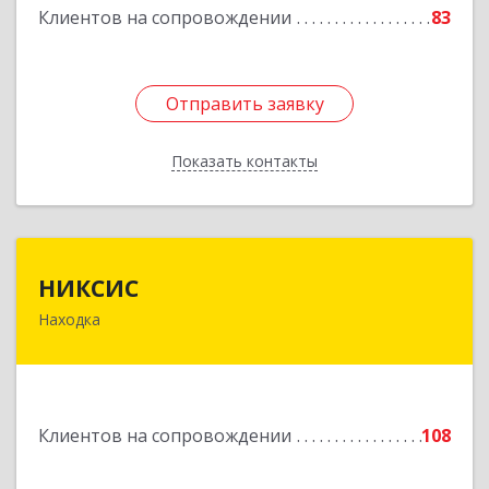
Клиентов на сопровождении
83
Подробнее
Отправить заявку
Отправить заявку
Показать контакты
Назад
НИКСИС
НИКСИС
Находка
692903, Приморский край, Находка г,
Находкинский пр-кт, дом № 84, кв.73А
Подробнее
Клиентов на сопровождении
108