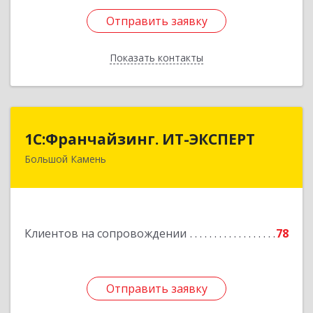
Отправить заявку
Отправить заявку
Показать контакты
Назад
1С:Франчайзинг. ИТ-ЭКСПЕРТ
1С:Франчайзинг. ИТ-ЭКСПЕРТ
Большой Камень
692806, Приморский край, Большой Камень г,
Карла Маркса ул, дом № 57, этаж 3
Подробнее
Клиентов на сопровождении
78
Отправить заявку
Отправить заявку