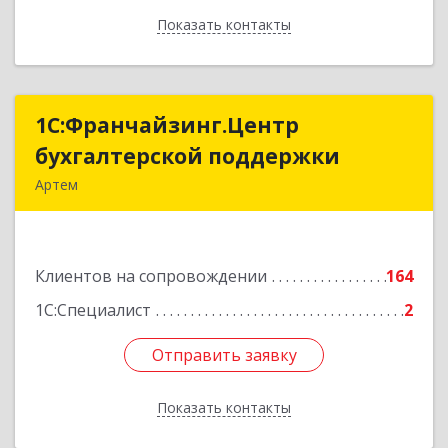
Показать контакты
Назад
1С:Франчайзинг.Центр
1С:Франчайзинг.Центр
бухгалтерской поддержки
бухгалтерской поддержки
Артем
692760, Приморский край, Артем г, Фрунзе ул,
дом № 54А, каб.21
Клиентов на сопровождении
164
Подробнее
1С:Специалист
2
Отправить заявку
Отправить заявку
Показать контакты
Назад