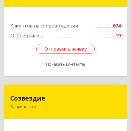
Фадеева, д. 10
Подробнее
Клиентов на сопровождении
674
1С:Специалист
19
Отправить заявку
Отправить заявку
Показать контакты
Назад
Созвездие
Созвездие
Владивосток
690069, Приморский край, Владивосток г,
Тухачевского ул, дом № 62, кв.94
Подробнее