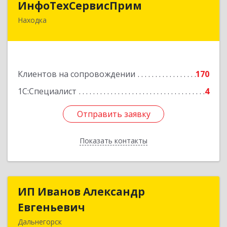
ИнфоТехСервисПрим
Находка
692916, Приморский край, Находка г,
Чернышевского ул, дом № 36, оф.305
Подробнее
Клиентов на сопровождении
170
1С:Специалист
4
Отправить заявку
Отправить заявку
Показать контакты
Назад
ИП Иванов Александр
ИП Иванов Александр
Евгеньевич
Евгеньевич
Дальнегорск