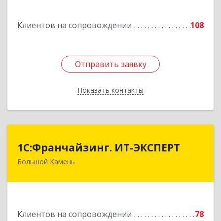
Подробнее
Клиентов на сопровождении
108
Отправить заявку
Отправить заявку
Показать контакты
Назад
1С:Франчайзинг. ИТ-ЭКСПЕРТ
1С:Франчайзинг. ИТ-ЭКСПЕРТ
Большой Камень
692806, Приморский край, Большой Камень г,
Карла Маркса ул, дом № 57, этаж 3
Подробнее
Клиентов на сопровождении
78