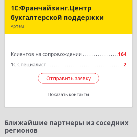
1С:Франчайзинг.Центр
1С:Франчайзинг.Центр
бухгалтерской поддержки
бухгалтерской поддержки
Артем
692760, Приморский край, Артем г, Фрунзе ул,
дом № 54А, каб.21
Клиентов на сопровождении
164
Подробнее
1С:Специалист
2
Отправить заявку
Отправить заявку
Показать контакты
Назад
Ближайшие партнеры из соседних
регионов