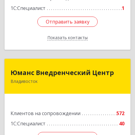
1С:Специалист
1
Отправить заявку
Отправить заявку
Показать контакты
Назад
Юманс Внедренческий Центр
Юманс Внедренческий Центр
Владивосток
690014, Приморский край, Владивосток г,
Некрасовская ул, дом № 48а
Подробнее
Клиентов на сопровождении
572
1С:Специалист
40