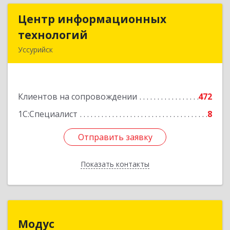
Центр информационных
Центр информационных
технологий
технологий
Уссурийск
692512, Приморский край, Уссурийск г,
Пушкина ул, дом № 1, пом.2
Клиентов на сопровождении
472
Подробнее
1С:Специалист
8
Отправить заявку
Отправить заявку
Показать контакты
Назад
Модус
Модус