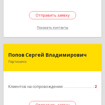
Отправить заявку
Отправить заявку
Показать контакты
Назад
Попов Сергей Владимирович
Попов Сергей Владимирович
Партизанск
692922, Приморский край, г. Находка, ул.
Пограничная, 30-18
Подробнее
Клиентов на сопровождении
2