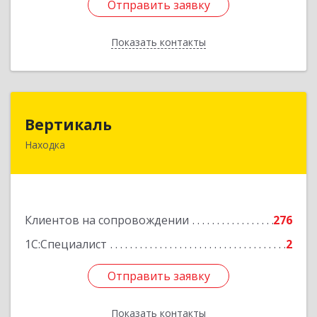
Отправить заявку
Отправить заявку
Показать контакты
Назад
Вертикаль
Вертикаль
Находка
692928, Приморский край, Находка г,
Постышева ул, дом № 27
Подробнее
Клиентов на сопровождении
276
1С:Специалист
2
Отправить заявку
Отправить заявку
Показать контакты
Назад