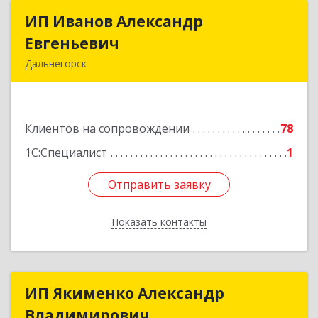
ИП Иванов Александр
ИП Иванов Александр
Евгеньевич
Евгеньевич
Дальнегорск
692446, Приморский край, Дальнегорск г,
Инженерная ул, дом № 28, кв.1
Клиентов на сопровождении
78
Подробнее
1С:Специалист
1
Отправить заявку
Отправить заявку
Показать контакты
Назад
ИП Якименко Александр
ИП Якименко Александр
Владимирович
Владимирович