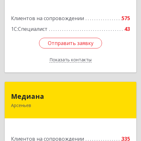
Подробнее
Клиентов на сопровождении
575
1С:Специалист
43
Отправить заявку
Отправить заявку
Показать контакты
Назад
Медиана
Медиана
Арсеньев
692330, Приморский край, Арсеньев г,
Ломоносова ул, дом № 24, кв.1
Подробнее
Клиентов на сопровождении
335