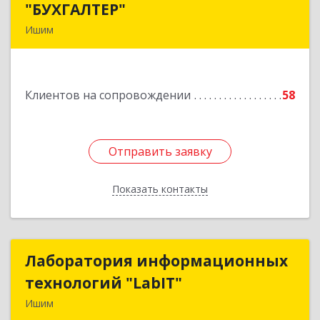
"БУХГАЛТЕР"
"БУХГАЛТЕР"
Ишим
627750, Тюменская обл, Ишим г, Советская ул,
дом № 16
Клиентов на сопровождении
58
Подробнее
Отправить заявку
Отправить заявку
Показать контакты
Назад
Лаборатория информационных
Лаборатория информационных
технологий "LabIT"
технологий "LabIT"
Ишим
627753, Тюменская обл, Ишимский р-н, Ишим г,