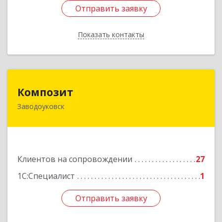
Отправить заявку
Отправить заявку
Показать контакты
Назад
Композит
Композит
Заводоуковск
627140, Тюменская обл, Заводоуковский р-н,
Заводоуковск г, Шоссейная ул, дом № 156
Подробнее
Клиентов на сопровождении
27
1С:Специалист
1
Отправить заявку
Отправить заявку