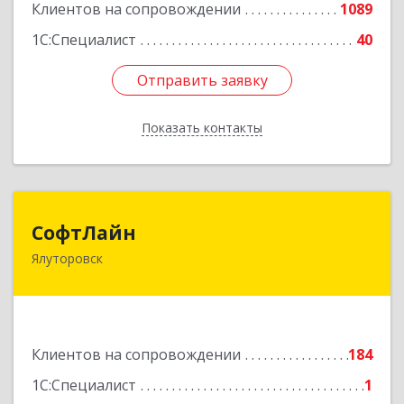
Клиентов на сопровождении
1089
Подробнее
1С:Специалист
40
Отправить заявку
Отправить заявку
Показать контакты
Назад
СофтЛайн
СофтЛайн
Ялуторовск
627010, Тюменская обл, Ялуторовский р-н,
Ялуторовск г, Ленина ул, дом № 28
Подробнее
Клиентов на сопровождении
184
1С:Специалист
1