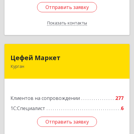
Отправить заявку
Отправить заявку
Показать контакты
Назад
Цефей Маркет
Цефей Маркет
Курган
640002, Курганская обл, Курган г, М.Горького
ул, дом № 35/1
Подробнее
Клиентов на сопровождении
277
1С:Специалист
6
Отправить заявку
Отправить заявку