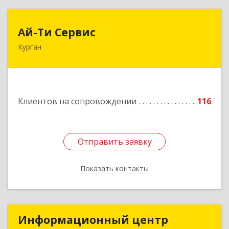
Ай-Ти Сервис
Ай-Ти Сервис
Курган
640032, Курганская обл, г.о. Город Курган,
Курган г, Бажова ул, дом № 49, оф.304
Подробнее
Клиентов на сопровождении
116
Отправить заявку
Отправить заявку
Показать контакты
Назад
Информационный центр
Информационный центр