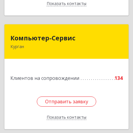
Показать контакты
Назад
Компьютер-Сервис
Компьютер-Сервис
Курган
640022, Курганская обл, Курган г, Василия
Блюхера ул, дом № 30, пом.1
Подробнее
Клиентов на сопровождении
134
Отправить заявку
Отправить заявку
Показать контакты
Назад