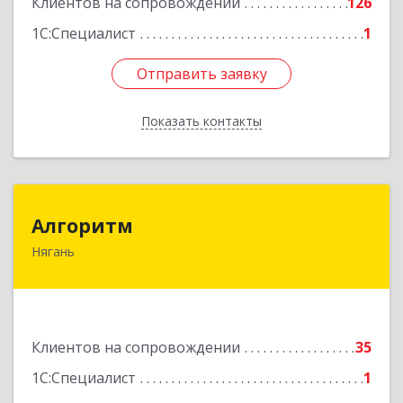
Клиентов на сопровождении
126
Подробнее
1С:Специалист
1
Отправить заявку
Отправить заявку
Показать контакты
Назад
Алгоритм
Алгоритм
Нягань
628186, Ханты-Мансийский Автономный округ
- Югра АО, Нягань г, Сибирская ул, дом № 2,
корпус 2, блок 2
Подробнее
Клиентов на сопровождении
35
1С:Специалист
1