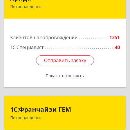
Петропавловск
150013, Казахстан, СКО, г.Петропавловск,
ул.Назарбаева, дом 215
Подробнее
Клиентов на сопровождении
1251
1С:Специалист
40
Отправить заявку
Отправить заявку
Показать контакты
Назад
1С:Франчайзи ГЕМ
1С:Франчайзи ГЕМ
Петропавловск
Казахстан, г. Петропавловск, ул.
Интернациональная, 18 НП2