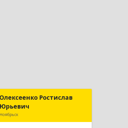
Олексеенко Ростислав
Олексеенко Ростислав
Юрьевич
Юрьевич
Ноябрьск
629804, Ямало-Ненецкий АО,
Ноябрьск г, УТАДС п, дом № 84, кв.2