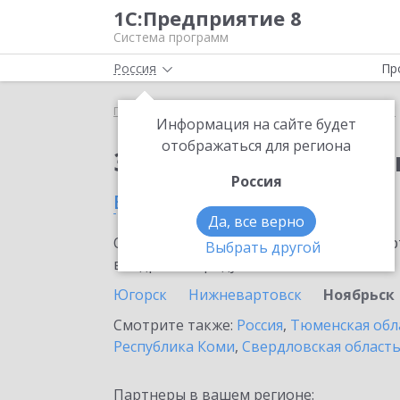
1С:Предприятие 8
Система программ
Россия
Пр
Главная
Сервисы ИТС
1С:Изменение сведений
Информация на сайте будет
отображаться для региона
Заказать 1С:Изменен
Россия
в Ноябрьске
Да, все верно
Ознакомьтесь с информационными карт
Выбрать другой
внедрение продукта.
Югорск
Нижневартовск
Ноябрьск
Смотрите также:
Россия
,
Тюменская обл
Республика Коми
,
Свердловская област
Партнеры в вашем регионе: