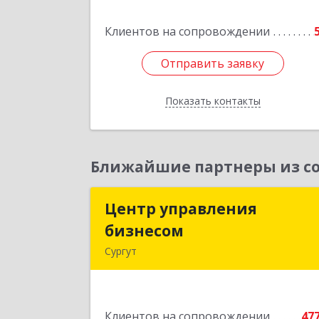
Подробне
Клиентов на сопровождении
Отправить заявку
Отправить заявку
Показать контакты
Назад
Ближайшие партнеры из со
Центр управления
Центр управлени
бизнесом
бизнесо
Сургут
628403, Ханты-Мансийски
Автономный округ - Югра АО, Сургу
г, Мира пр-кт, дом № 56, кв.
Клиентов на сопровождении
47