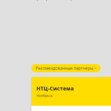
Рекомендованные партнеры
НТЦ-Систем
НТЦ-Система
Ноябрьск
629804, Ямало-Ненецкий АО
Ноябрьск г, 60 лет СССР ул, дом № 3