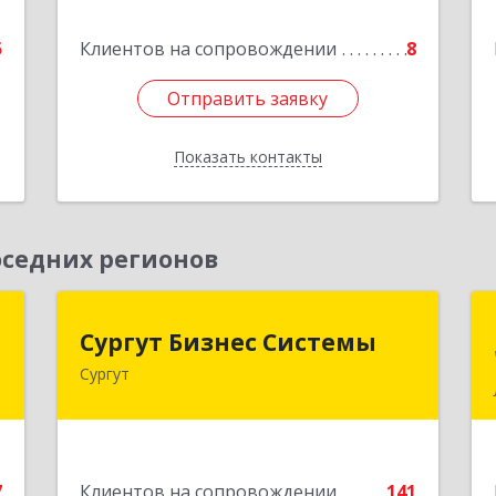
е
,кв.23
5
Клиентов на сопровождении
8
Подробнее
Отправить заявку
Отправить заявку
Показать контакты
Назад
седних регионов
я
Сургут Бизнес Системы
Сургут Бизнес Системы
м
Сургут
628406, Ханты-Мансийский
Автономный округ - Югра АО, Сургут
й
г, 30 лет Победы ул, дом № 44, корпус
т
А, оф.304
2
7
Клиентов на сопровождении
141