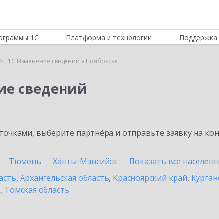
ограммы 1С
Платформа и технологии
Поддержка 
1С:Изменение сведений в Ноябрьске
ие сведений
очками, выберите партнёра и отправьте заявку на ко
Тюмень
Ханты-Мансийск
Показать все населен
асть
,
Архангельская область
,
Красноярский край
,
Курган
ь
,
Томская область