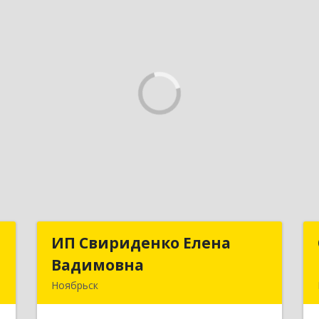
а
ИП Свириденко Елена
ИП Свириденко Елена
Вадимовна
Вадимовна
,
Ноябрьск
9
629805, ЯНАО, Тюменская обл., г
Ноябрьск, ул.Магистральная д.65