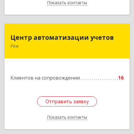
Показать контакты
Назад
Центр автоматизации учетов
Центр автоматизации учетов
Реж
623750, Свердловская обл, Режевской р-н, Реж
г, Энгельса ул, дом № 6 А
Подробнее
Клиентов на сопровождении
16
Отправить заявку
Отправить заявку
Показать контакты
Назад