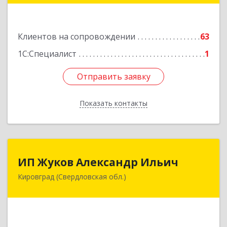
Подробнее
Клиентов на сопровождении
63
1С:Специалист
1
Отправить заявку
Отправить заявку
Показать контакты
Назад
ИП Жуков Александр Ильич
ИП Жуков Александр Ильич
Кировград (Свердловская обл.)
624140, Свердловская обл, Кировград г,
Свердлова ул, дом № 68Б, оф.61
Подробнее