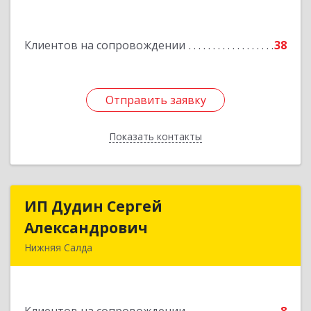
Подробнее
Клиентов на сопровождении
38
Отправить заявку
Отправить заявку
Показать контакты
Назад
ИП Дудин Сергей
ИП Дудин Сергей
Александрович
Александрович
Нижняя Салда
624740, Свердловская обл, Нижняя Салда г,
Энгельса ул, дом № 98