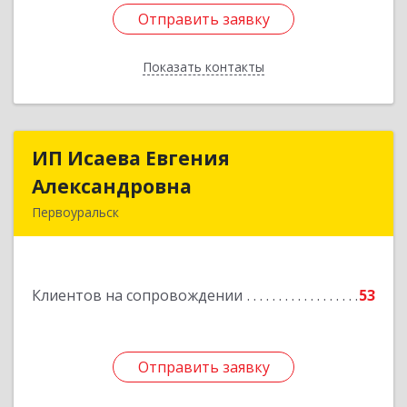
Отправить заявку
Отправить заявку
Показать контакты
Назад
ИП Исаева Евгения
ИП Исаева Евгения
Александровна
Александровна
Первоуральск
Подробнее
Клиентов на сопровождении
53
Отправить заявку
Отправить заявку