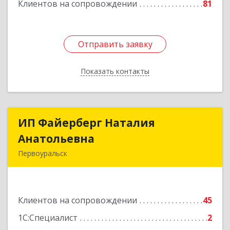
Клиентов на сопровождении
81
Отправить заявку
Отправить заявку
Показать контакты
Назад
ИП Файерберг Наталия
ИП Файерберг Наталия
Анатольевна
Анатольевна
Первоуральск
623119, Свердловская обл, Первоуральск г,
Строителей ул, дом № 38-24
Клиентов на сопровождении
45
Подробнее
1С:Специалист
2