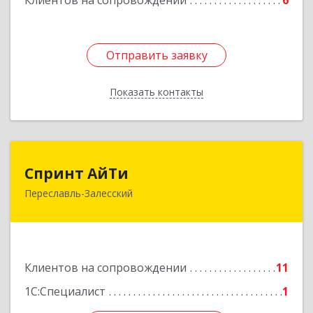
Клиентов на сопровождении
6
Отправить заявку
Отправить заявку
Показать контакты
Назад
Спринт АйТи
Спринт АйТи
Переславль-Залесский
152025, Ярославская обл, Переславль-
Залесский г, Менделеева ул, дом № 18, кв.7
Подробнее
Клиентов на сопровождении
11
1С:Специалист
1