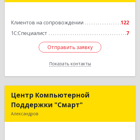
3, этаж 3, оф.1
Подробнее
Клиентов на сопровождении
122
1С:Специалист
7
Отправить заявку
Отправить заявку
Показать контакты
Назад
Центр Компьютерной
Центр Компьютерной
Поддержки "Смарт"
Поддержки "Смарт"
Александров
601650, Владимирская обл, Александровский р-
н, Александров г, Институтская ул, дом № 1,
ком.74