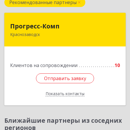
Рекомендованные партнеры
Прогресс-Комп
Прогресс-Комп
Краснозаводск
141321, Московская обл, Сергиево-Посадский
р-н, Краснозаводск г, Новая ул, дом № 8, кв.78
Подробнее
Клиентов на сопровождении
10
Отправить заявку
Отправить заявку
Показать контакты
Назад
Ближайшие партнеры из соседних
регионов