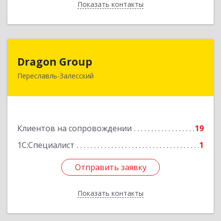
Показать контакты
Назад
Dragon Group
Dragon Group
Переславль-Залесский
152020, Ярославская обл, Переславль-
Залесский г, Советская ул, дом № 37, оф.304, 307
Подробнее
Клиентов на сопровождении
19
1С:Специалист
1
Отправить заявку
Отправить заявку
Показать контакты
Назад