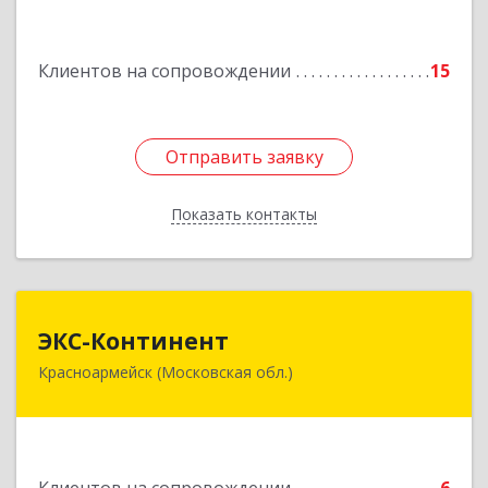
Подробнее
Клиентов на сопровождении
15
Отправить заявку
Отправить заявку
Показать контакты
Назад
ЭКС-Континент
ЭКС-Континент
Красноармейск (Московская обл.)
141292, Московская область, Красноармейск,
микрорайон "Северный", дом № 23, кв.79
Подробнее