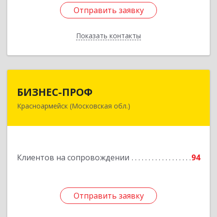
Отправить заявку
Отправить заявку
Показать контакты
Назад
БИЗНЕС-ПРОФ
БИЗНЕС-ПРОФ
Красноармейск (Московская обл.)
141290, Московская обл, Красноармейск г,
Чкалова ул, дом № 8, оф.7
Подробнее
Клиентов на сопровождении
94
Отправить заявку
Отправить заявку