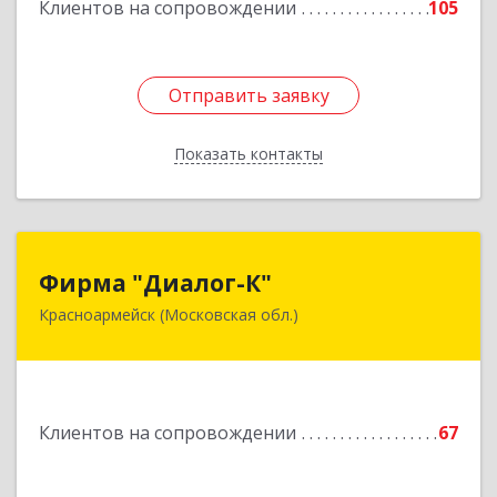
Клиентов на сопровождении
105
Подробнее
Отправить заявку
Отправить заявку
Показать контакты
Назад
Фирма "Диалог-К"
Фирма "Диалог-К"
Красноармейск (Московская обл.)
141292, Московская обл, Красноармейск г,
Комсомольская ул, дом № 4, пом.25
Подробнее
Клиентов на сопровождении
67