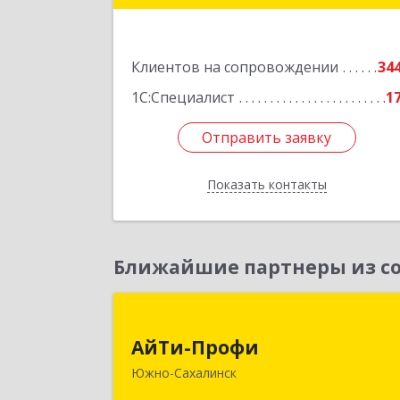
оф.20
Подробне
Клиентов на сопровождении
34
1С:Специалист
1
Отправить заявку
Отправить заявку
Показать контакты
Назад
Ближайшие партнеры из со
АйТи-Проф
АйТи-Профи
693023, Сахалинская обл, горо
Южно-Сахалинск
Южно-Сахалинск г.о., Южно