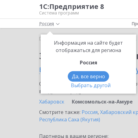
1С:Предприятие 8
Система программ
Россия
Пр
Главная
Сервисы ИТС
1С:Изменение сведений
Информация на сайте будет
отображаться для региона
Заказать 1С:Изменен
Россия
в Комсомольске-на-Ам
Да, все верно
Ознакомьтесь с информационными карт
Выбрать другой
внедрение продукта.
Хабаровск
Комсомольск-на-Амуре
Смотрите также:
Россия
,
Хабаровский к
Республика Саха (Якутия)
Партнеры в вашем регионе: