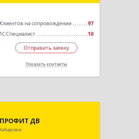
ул, дом № 1А
Подробнее
Клиентов на сопровождении
97
1С:Специалист
10
Отправить заявку
Отправить заявку
Показать контакты
Назад
ПРОФИТ ДВ
ПРОФИТ ДВ
680000, Хабаровский край, Хабаровск
Хабаровск
г, Муравьева-Амурского ул, дом № 25,