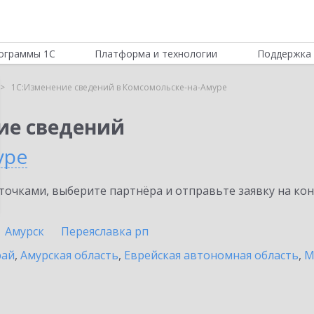
ограммы 1С
Платформа и технологии
Поддержка 
1С:Изменение сведений в Комсомольске-на-Амуре
ие сведений
уре
очками, выберите партнёра и отправьте заявку на ко
Амурск
Переяславка рп
рай
,
Амурская область
,
Еврейская автономная область
,
М