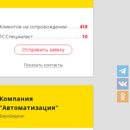
пом.I
Подробнее
Клиентов на сопровождении
418
1С:Специалист
10
Отправить заявку
Отправить заявку
Показать контакты
Назад
Компания
Компания
"Автоматизация"
"Автоматизация"
Биробиджан
679016, Еврейская Аобл, Биробиджан
г, Советская ул, дом № 59, кв.3