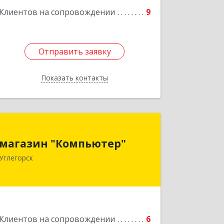
Клиентов на сопровождении
9
Отправить заявку
Отправить заявку
Показать контакты
Назад
магазин "Компьютер"
магазин "Компьютер"
694920, Сахалинская обл, Углегорский
Углегорск
р-н, Углегорск г, Победы ул, дом №
169, оф.4
Подробнее
Клиентов на сопровождении
6