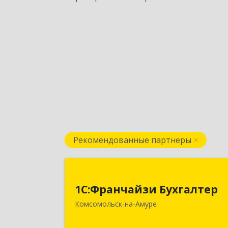
Рекомендованные партнеры
1С:Франчайзи Бухгалте
1С:Франчайзи Бухгалтер
681000, Хабаровский край
Комсомольск-на-Амуре
Комсомольск-на-Амуре г
Красногвардейская ул, дом № 14