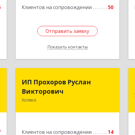
е
6
Клиентов на сопровождении
50
Отправить заявку
Отправить заявку
Показать контакты
Назад
а
ИП Прохоров Руслан
ИП Прохоров Руслан
а
Викторович
Викторович
Холмск
й
694620, Сахалинская обл, Холмский р-
я
н, Холмск г, Александра Матросова ул,
9
дом № 6Б, кв.32
е
Подробнее
7
Клиентов на сопровождении
14