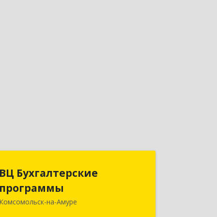
ВЦ Бухгалтерские
ВЦ Бухгалтерские
программы
программы
Комсомольск-на-Амуре
681000, Хабаровский край,
Комсомольск-на-Амуре г, Сидоренко