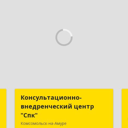
р
Консультационно-
Консультационно-
внедренческий центр
внедренческий центр
,
"Спк"
"Спк"
,
Комсомольск-на-Амуре
,