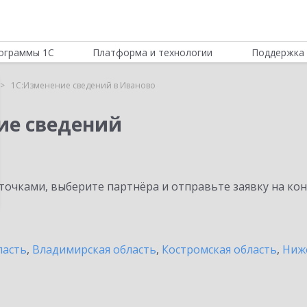
ограммы 1С
Платформа и технологии
Поддержка 
1С:Изменение сведений в Иваново
ие сведений
очками, выберите партнёра и отправьте заявку на ко
ласть
,
Владимирская область
,
Костромская область
,
Ниж