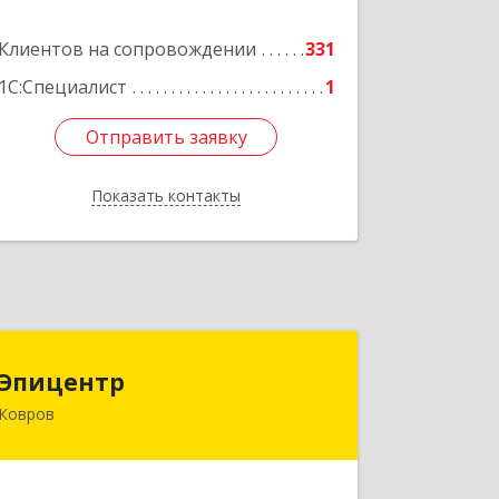
Подробнее
Клиентов на сопровождении
331
1С:Специалист
1
Отправить заявку
Отправить заявку
Показать контакты
Назад
Эпицентр
Эпицентр
Ковров
601900, Владимирская обл, Ковров г,
Барсукова ул, дом № 17