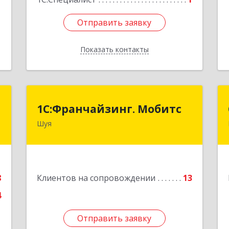
Отправить заявку
Отправить заявку
Показать контакты
Назад
n
1С:Франчайзинг. Мобитс
1С:Франчайзинг. Мобитс
Шуя
,
Подробнее
,
,
,
1
8
Клиентов на сопровождении
13
4
е
Отправить заявку
Отправить заявку