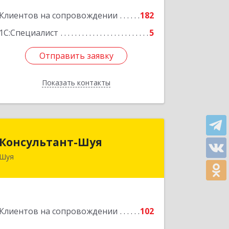
Подробнее
Клиентов на сопровождении
182
1С:Специалист
5
Отправить заявку
Отправить заявку
Показать контакты
Назад
Консультант-Шуя
Консультант-Шуя
Шуя
155900, Ивановская обл, Шуя г,
Свердлова ул, дом № 53-1
Подробнее
Клиентов на сопровождении
102