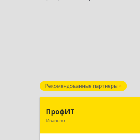
Рекомендованные партнеры
ПрофИ
ПрофИТ
Иваново
153000, Ивановская обл, г.о. горо
Иваново, Иваново г
Конспиративный пер, дом № 7