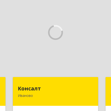
Т
Консалт
Консалт
Иваново
д
153000, Ивановская обл, Иваново г,
,
Жарова ул, дом № 3, оф.7001
,