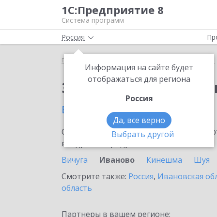
1С:Предприятие 8
Система программ
Россия
Пр
Главная
Сервисы ИТС
1С:Изменение сведений
Информация на сайте будет
отображаться для региона
Заказать 1С:Изменен
Россия
в Иваново
Да, все верно
Ознакомьтесь с информационными карт
Выбрать другой
внедрение продукта.
Вичуга
Иваново
Кинешма
Шуя
Смотрите также:
Россия
,
Ивановская об
область
Партнеры в вашем регионе: