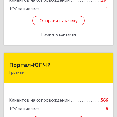
Клиентов на сопровождении
291
1С:Специалист
1
Отправить заявку
Отправить заявку
Показать контакты
Назад
Портал-ЮГ ЧР
Портал-ЮГ ЧР
Грозный
364906, Чеченская Респ, Грозный г, Путина пр-
кт, дом № 30
Подробнее
Клиентов на сопровождении
566
1С:Специалист
8