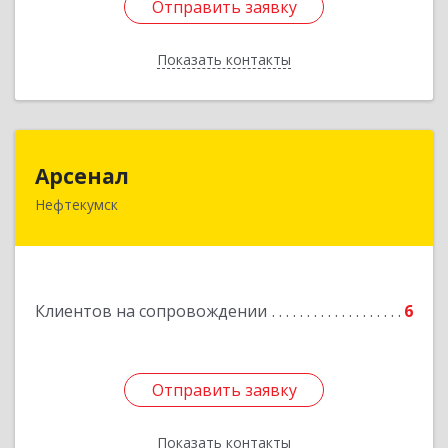
Отправить заявку
Отправить заявку
Показать контакты
Назад
Арсенал
Арсенал
Нефтекумск
Ставропольский край, Нефтекумск г,
Дзержинского ул, дом № 11А
Подробнее
Клиентов на сопровождении
6
Отправить заявку
Отправить заявку
Показать контакты
Назад