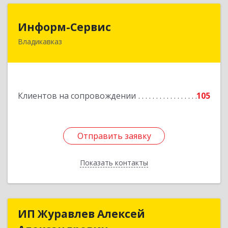
Информ-Сервис
Информ-Сервис
Владикавказ
362020, Северная Осетия - Алания Респ,
Владикавказ г, Островского ул, дом № 12, пом.3
Подробнее
Клиентов на сопровождении
105
Отправить заявку
Отправить заявку
Показать контакты
Назад
ИП Журавлев Алексей
ИП Журавлев Алексей