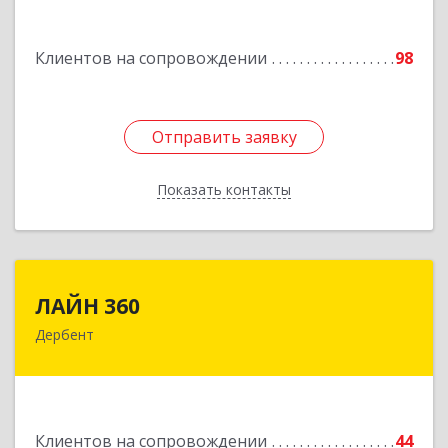
Подробнее
Клиентов на сопровождении
98
Отправить заявку
Отправить заявку
Показать контакты
Назад
ЛАЙН 360
ЛАЙН 360
Дербент
368600, Дагестан Респ, Дербент г, Ю.Гагарина
ул, домовладение № 14, пом.1
Подробнее
Клиентов на сопровождении
44