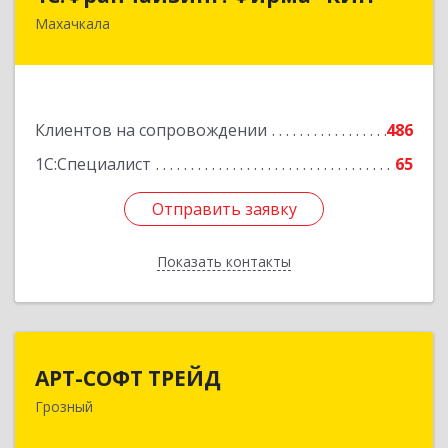
Махачкала
367030, Дагестан Респ, Махачкала г, И.Казака
ул, дом № 31
Подробнее
Клиентов на сопровождении
486
1С:Специалист
65
Отправить заявку
Отправить заявку
Показать контакты
Назад
АРТ-СОФТ ТРЕЙД
АРТ-СОФТ ТРЕЙД
Грозный
364013, Чеченская Респ, Грозный г, Полярников
ул, дом № 36А