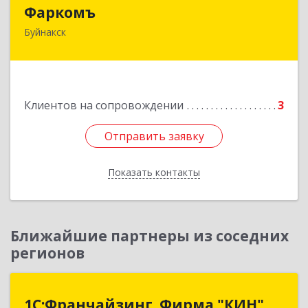
Фаркомъ
Фаркомъ
Буйнакск
Подробнее
Клиентов на сопровождении
3
Отправить заявку
Отправить заявку
Показать контакты
Назад
Ближайшие партнеры из соседних
регионов
1С:Франчайзинг. Фирма "КИН"
1С:Франчайзинг. Фирма "КИН"