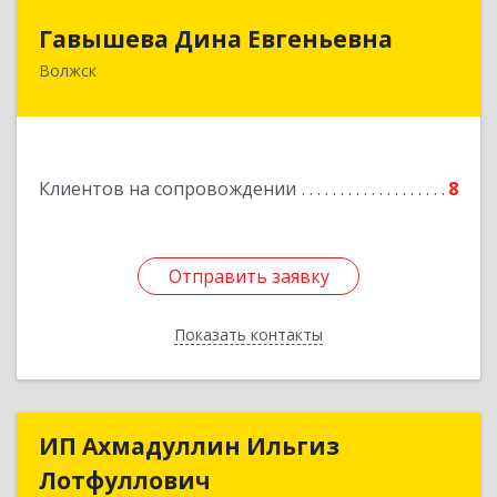
Гавышева Дина Евгеньевна
Гавышева Дина Евгеньевна
Волжск
Подробнее
Клиентов на сопровождении
8
Отправить заявку
Отправить заявку
Показать контакты
Назад
ИП Ахмадуллин Ильгиз
ИП Ахмадуллин Ильгиз
Лотфуллович
Лотфуллович