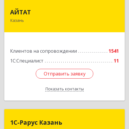
АЙТАТ
АЙТАТ
Казань
420097, Татарстан Респ, г.о. город Казань,
Казань г, Лейтенанта Шмидта ул, дом № 35А,
пом.203
Подробнее
Клиентов на сопровождении
1541
1С:Специалист
11
Отправить заявку
Отправить заявку
Показать контакты
Назад
1С-Рарус Казань
1С-Рарус Казань