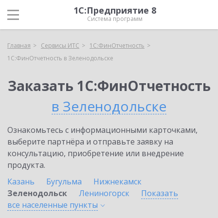
1С:Предприятие 8
Система программ
Главная
Сервисы ИТС
1С:ФинОтчетность
1С:ФинОтчетность в Зеленодольске
Заказать 1С:ФинОтчетность
в Зеленодольске
Ознакомьтесь с информационными карточками,
выберите партнёра и отправьте заявку на
консультацию, приобретение или внедрение
продукта.
Казань
Бугульма
Нижнекамск
Зеленодольск
Лениногорск
Показать
все населенные
пункты