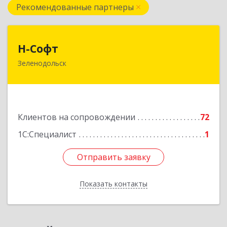
Рекомендованные партнеры
Н-Софт
Н-Софт
Зеленодольск
422521, Татарстан Респ (Татарстан),
Зеленодольский р-н, Зеленодольск г,
Универсиады ул, дом № 1
Подробнее
Клиентов на сопровождении
72
1С:Специалист
1
Отправить заявку
Отправить заявку
Показать контакты
Назад