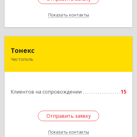
Показать контакты
Назад
Тонекс
Тонекс
Чистополь
422980, Татарстан Респ, Чистопольский р-н,
Чистополь г, К.Маркса ул, дом № 23, кв.10
Подробнее
Клиентов на сопровождении
15
Отправить заявку
Отправить заявку
Показать контакты
Назад