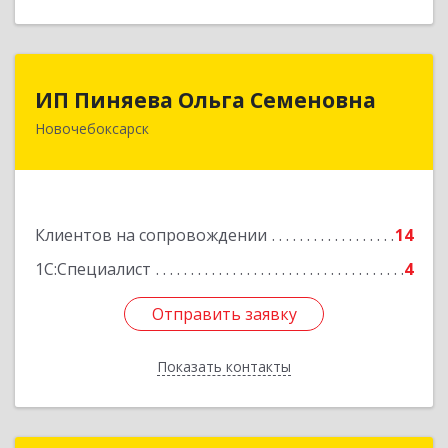
ИП Пиняева Ольга Семеновна
ИП Пиняева Ольга Семеновна
Новочебоксарск
429965, Чувашская Республика - Чувашия,
Новочебоксарск г, Пионерская ул, дом № 2,
корпус 2, кв.141
Подробнее
Клиентов на сопровождении
14
1С:Специалист
4
Отправить заявку
Отправить заявку
Показать контакты
Назад