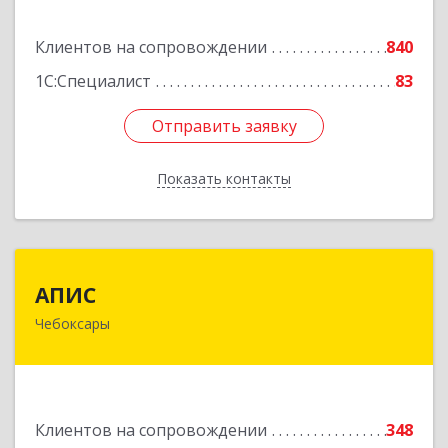
Подробнее
Клиентов на сопровождении
840
1С:Специалист
83
Отправить заявку
Отправить заявку
Показать контакты
Назад
АПИС
АПИС
Чебоксары
428001, Чувашская Республика - Чувашия,
Чебоксары г, Максима Горького пр-кт, дом №
10, пом.9
Подробнее
Клиентов на сопровождении
348