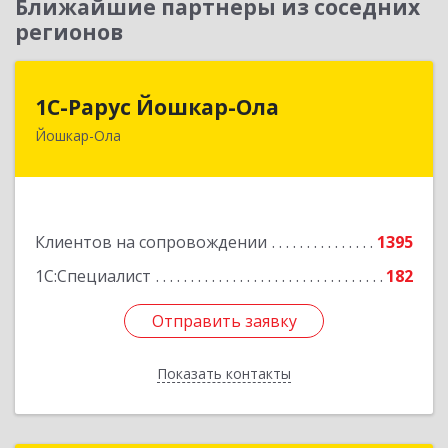
Ближайшие партнеры из соседних
регионов
1С-Рарус Йошкар-Ола
1С-Рарус Йошкар-Ола
Йошкар-Ола
424004, Марий Эл Респ, Йошкар-Ола г, Волкова
ул, дом № 68
Подробнее
Клиентов на сопровождении
1395
1С:Специалист
182
Отправить заявку
Отправить заявку
Показать контакты
Назад