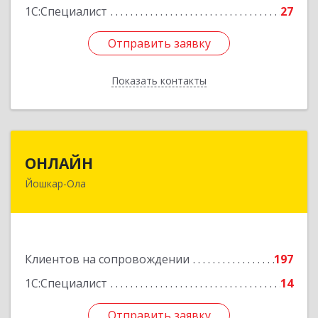
1С:Специалист
27
Отправить заявку
Отправить заявку
Показать контакты
Назад
ОНЛАЙН
ОНЛАЙН
Йошкар-Ола
424000, Марий Эл Респ, Йошкар-Ола г,
Комсомольская ул, дом № 132, пом.III
Подробнее
Клиентов на сопровождении
197
1С:Специалист
14
Отправить заявку
Отправить заявку