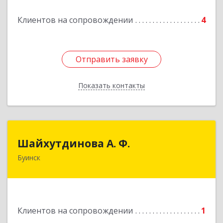
Подробнее
Клиентов на сопровождении
4
Отправить заявку
Отправить заявку
Показать контакты
Назад
Шайхутдинова А. Ф.
Шайхутдинова А. Ф.
Буинск
РТ, г.Буинск, ул.Р.Люксембург, д.144Б
Подробнее
Клиентов на сопровождении
1