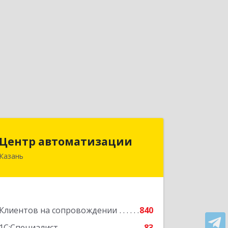
Центр автоматизации
Центр автоматизации
Казань
420133, Татарстан Респ, Казань г,
Ямашева пр-кт, дом № 92
Подробнее
Клиентов на сопровождении
840
1С:Специалист
83