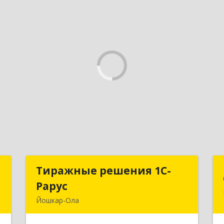
а
Тиражные решения 1С-
Тиражные решения 1С-
Рарус
Рарус
,
Йошкар-Ола
8
424003, Марий Эл Респ, Йошкар-Ола г,
Суворова ул, дом № 13Б