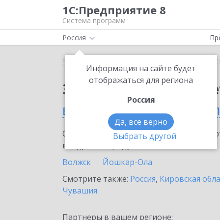
1С:Предприятие 8
Система программ
Россия
Пр
Главная
Сервисы ИТС
1С:ФинОтчетность
1С
Информация на сайте будет
отображаться для региона
Заказать 1С:ФинОтче
Россия
в Республике Марий Э
Да, все верно
Ознакомьтесь с информационными карт
Выбрать другой
внедрение продукта.
Волжск
Йошкар-Ола
Смотрите также:
Россия
,
Кировская обл
Чувашия
Партнеры в вашем регионе: