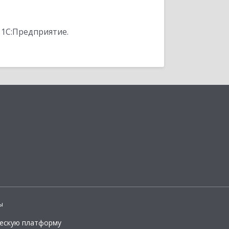
 1С:Предприятие.
ы
ческую платформу