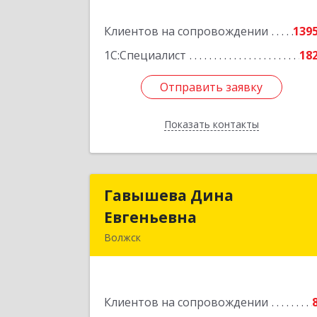
Подробне
Клиентов на сопровождении
139
1С:Специалист
18
Отправить заявку
Отправить заявку
Показать контакты
Назад
Гавышева Дина
Гавышева Дин
Евгеньевна
Евгеньевн
Волжск
Подробне
Клиентов на сопровождении