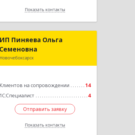
Показать контакты
Назад
ИП Пиняева Ольга
ИП Пиняева Ольга
Семеновна
Семеновна
Новочебоксарск
429965, Чувашская Республика -
Чувашия, Новочебоксарск г,
Пионерская ул, дом № 2, корпус 2,
Клиентов на сопровождении
кв.141
14
1С:Специалист
4
Подробнее
Отправить заявку
Отправить заявку
Показать контакты
Назад