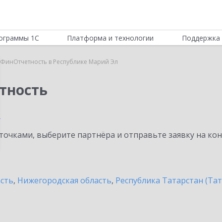
ограммы 1С
Платформа и технологии
Поддержка 
:ФинОтчетность в Республике Марий Эл
тность
л
очками, выберите партнёра и отправьте заявку на ко
асть
,
Нижегородская область
,
Республика Татарстан (Тат