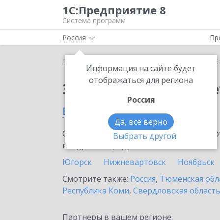
1С:Предприятие 8
Система программ
Россия
Пр
Главная
Сервисы ИТС
1С:ФинОтчетность
1С
Информация на сайте будет
отображаться для региона
Заказать 1С:ФинОтче
Россия
в Ялуторовске
Да, все верно
Ознакомьтесь с информационными карт
Выбрать другой
внедрение продукта.
Югорск
Нижневартовск
Ноябрьск
Смотрите также:
Россия
,
Тюменская обл
Республика Коми
,
Свердловская област
Партнеры в вашем регионе: