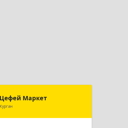
Цефей Маркет
Цефей Маркет
Курган
640002, Курганская обл, Курган г,
М.Горького ул, дом № 35/1