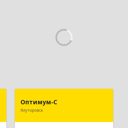
н
Оптимум-С
Оптимум-С
Ялуторовск
й
Подробнее
№
8