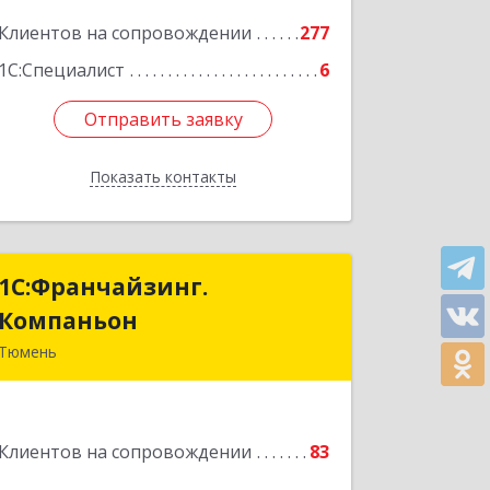
Подробнее
Клиентов на сопровождении
277
1С:Специалист
6
Отправить заявку
Отправить заявку
Показать контакты
Назад
1С:Франчайзинг.
1С:Франчайзинг.
Компаньон
Компаньон
Тюмень
625049, Тюменская обл, Тюмень г,
Магнитогорская ул, дом № 11, корпус
1, оф.19
Клиентов на сопровождении
83
Подробнее