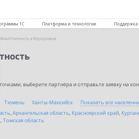
ограммы 1С
Платформа и технологии
Поддержка 
:ФинОтчетность в Ялуторовске
тность
очками, выберите партнёра и отправьте заявку на ко
Тюмень
Ханты-Мансийск
Показать все населен
асть
,
Архангельская область
,
Красноярский край
,
Курган
ь
,
Томская область