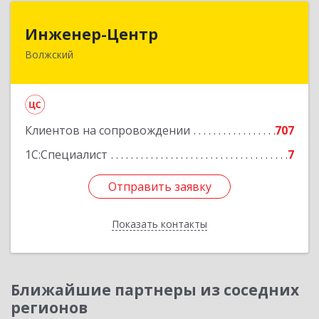
Инженер-Центр
Инженер-Центр
Волжский
404120, Волгоградская обл, Волжский г, им
генерала Карбышева ул, дом № 76
Подробнее
Клиентов на сопровождении
707
1С:Специалист
7
Отправить заявку
Отправить заявку
Показать контакты
Назад
Ближайшие партнеры из соседних
регионов