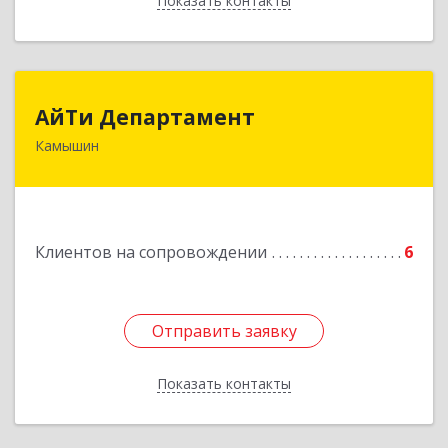
Показать контакты
Назад
АйТи Департамент
АйТи Департамент
Камышин
403882, Волгоградская обл, Камышин г,
Пролетарская ул, дом № 10/1
Подробнее
Клиентов на сопровождении
6
Отправить заявку
Отправить заявку
Показать контакты
Назад