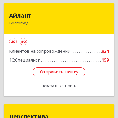
Айлант
Айлант
Волгоград
400001, Волгоградская обл, Волгоград г, им
Канунникова ул, дом № 11А
Подробнее
Клиентов на сопровождении
824
1С:Специалист
159
Отправить заявку
Отправить заявку
Показать контакты
Назад
Перспектива
Перспектива