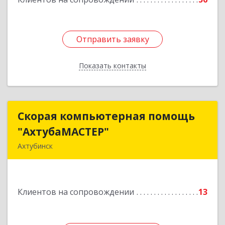
Отправить заявку
Отправить заявку
Показать контакты
Назад
Скорая компьютерная помощь
Скорая компьютерная помощь
"АхтубаМАСТЕР"
"АхтубаМАСТЕР"
Ахтубинск
416506, Астраханская обл, Ахтубинский р-н,
Ахтубинск г, Буденного ул, дом № 7, кв.30
Клиентов на сопровождении
13
Подробнее