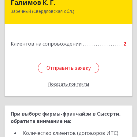
Галимов К. Г.
Заречный (Свердловская обл.)
Свердловская обл, г. Заречный, ул. Кузнецова,
д.24, оф.72
Подробнее
Клиентов на сопровождении
2
Отправить заявку
Отправить заявку
Показать контакты
Назад
При выборе фирмы-франчайзи в Сысерти,
обратите внимание на:
Количество клиентов (договоров ИТС)