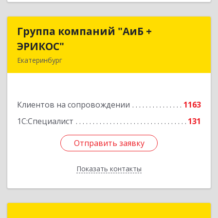
Группа компаний "АиБ +
Группа компаний "АиБ +
ЭРИКОС"
ЭРИКОС"
Екатеринбург
620075, Свердловская обл, Екатеринбург г,
Луначарского ул, дом № 81, оф.1008
Клиентов на сопровождении
1163
Подробнее
1С:Специалист
131
Отправить заявку
Отправить заявку
Показать контакты
Назад
Техно-линк