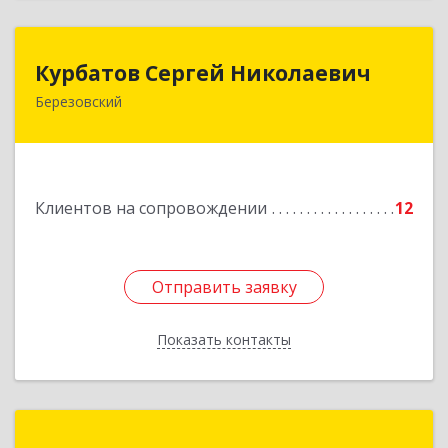
Курбатов Сергей Николаевич
Курбатов Сергей Николаевич
Березовский
623 701, 623701, Свердловская обл,
Березовский г, Театральная ул, д. 28, кв.43
Подробнее
Клиентов на сопровождении
12
Отправить заявку
Отправить заявку
Показать контакты
Назад
Галимов К. Г.