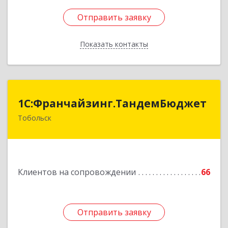
Отправить заявку
Отправить заявку
Показать контакты
Назад
1С:Франчайзинг.ТандемБюджет
1С:Франчайзинг.ТандемБюджет
Тобольск
Подробнее
Клиентов на сопровождении
66
Отправить заявку
Отправить заявку