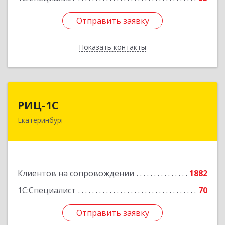
Отправить заявку
Отправить заявку
Показать контакты
Назад
РИЦ-1С
РИЦ-1С
Екатеринбург
620102, Свердловская обл, Екатеринбург г,
Фурманова ул, дом № 124
Подробнее
Клиентов на сопровождении
1882
1С:Специалист
70
Отправить заявку
Отправить заявку