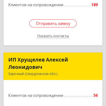
Клиентов на сопровождении
189
Отправить заявку
Отправить заявку
Показать контакты
Назад
ИП Хрущелев Алексей
ИП Хрущелев Алексей
Леонидович
Леонидович
Заречный (Свердловская обл.)
624250, Свердловская обл, Заречный г,
Курчатова ул, дом № 27/2, кв.57
Клиентов на сопровождении
56
Подробнее