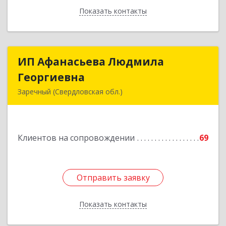
Показать контакты
Назад
ИП Афанасьева Людмила
ИП Афанасьева Людмила
Георгиевна
Георгиевна
Заречный (Свердловская обл.)
624250, Свердловская обл, Заречный г,
Алещенкова ул, дом № 4, кв.46
Клиентов на сопровождении
69
Подробнее
Отправить заявку
Отправить заявку
Показать контакты
Назад