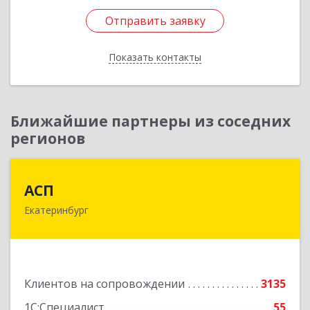
Отправить заявку
Отправить заявку
Показать контакты
Назад
Ближайшие партнеры из соседних
регионов
АСП
АСП
Екатеринбург
620075, Свердловская обл, Екатеринбург г,
Карла Либкнехта ул, строение 22, оф.521
Подробнее
Клиентов на сопровождении
3135
1С:Специалист
55