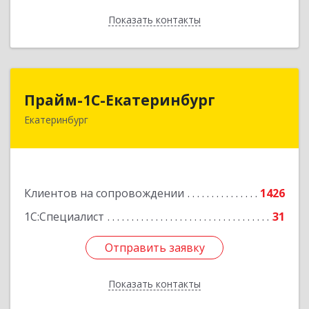
Показать контакты
Назад
Прайм-1С-Екатеринбург
Прайм-1С-Екатеринбург
Екатеринбург
620142, Свердловская обл, Екатеринбург г, 8
Марта ул, дом № 49, оф.609
Подробнее
Клиентов на сопровождении
1426
1С:Специалист
31
Отправить заявку
Отправить заявку
Показать контакты
Назад