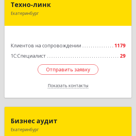
Техно-линк
Екатеринбург
620000, Свердловская обл, Екатеринбург г,
Основинская ул, строение 10, оф.1116
Подробнее
Клиентов на сопровождении
1179
1С:Специалист
29
Отправить заявку
Отправить заявку
Показать контакты
Назад
Бизнес аудит
Бизнес аудит
Екатеринбург
620062, Свердловская обл, Екатеринбург г,