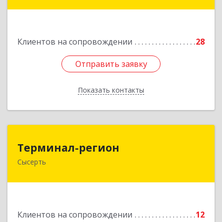
Черданцево с, Чапаева ул, дом № 39
Подробнее
Клиентов на сопровождении
28
Отправить заявку
Отправить заявку
Показать контакты
Назад
Терминал-регион
Терминал-регион
Сысерть
624022, Свердловская обл, Сысертский р-н,
Сысерть г, Ленина ул, дом № 33, оф.209
Подробнее
Клиентов на сопровождении
12