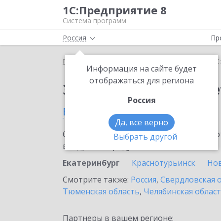
1С:Предприятие 8
Система программ
Россия
Пр
Главная
Сервисы ИТС
1С:ФинОтчетность
1С
Информация на сайте будет
отображаться для региона
Заказать 1С:ФинОтче
Россия
в Екатеринбурге
Да, все верно
Ознакомьтесь с информационными карт
Выбрать другой
внедрение продукта.
Екатеринбург
Краснотурьинск
Но
Смотрите также:
Россия
,
Свердловская 
Тюменская область
,
Челябинская облас
Партнеры в вашем регионе: