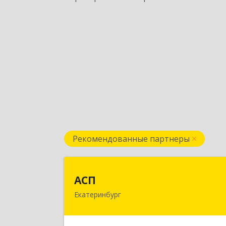
Рекомендованные партнеры
АС
АСП
Екатеринбург
620075, Свердловская обл
Екатеринбург г, Карла Либкнехта ул
строение 22, оф.52