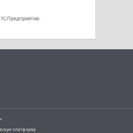
 1С:Предприятие.
ы
ческую платформу