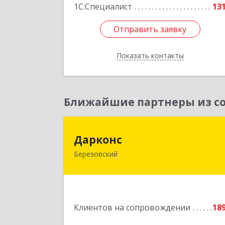
Подробне
1С:Специалист
13
Отправить заявку
Отправить заявку
Показать контакты
Назад
Ближайшие партнеры из со
Даркон
Дарконс
Березовский
623700, Свердловская обл
Березовский г, Строителей ул, дом 
4, оф.41
Подробне
Клиентов на сопровождении
18