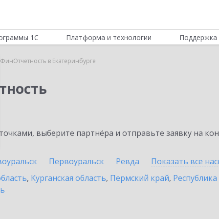
ограммы 1С
Платформа и технологии
Поддержка 
:ФинОтчетность в Екатеринбурге
тность
очками, выберите партнёра и отправьте заявку на ко
воуральск
Первоуральск
Ревда
Показать все на
область
,
Курганская область
,
Пермский край
,
Республика
ть