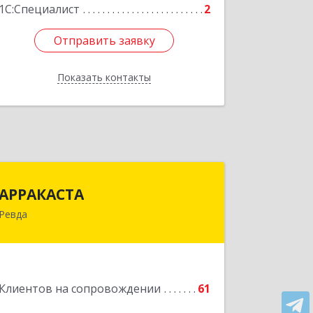
1С:Специалист
2
Отправить заявку
Отправить заявку
Показать контакты
Назад
АРРАКАСТА
АРРАКАСТА
Ревда
623286, Свердловская обл, Ревда г,
Азина ул, Здание № 83, оф.3
Подробнее
Клиентов на сопровождении
61