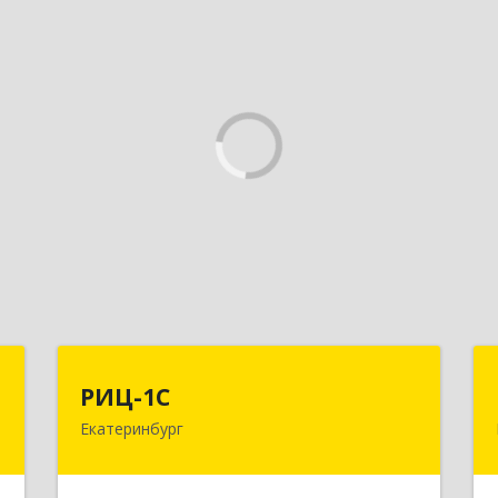
П
РИЦ-1С
РИЦ-1С
Екатеринбург
,
620102, Свердловская обл,
,
Екатеринбург г, Фурманова ул, дом №
1
124