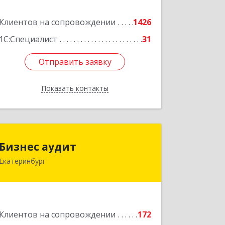
Подробнее
Клиентов на сопровождении
1426
1С:Специалист
31
Отправить заявку
Отправить заявку
Показать контакты
Назад
Бизнес аудит
Бизнес аудит
Екатеринбург
620062, Свердловская обл,
Екатеринбург г, Гагарина ул, дом №
14, оф.908
Подробнее
Клиентов на сопровождении
172