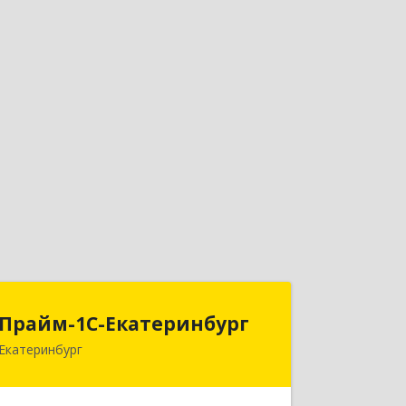
Прайм-1С-Екатеринбург
Прайм-1С-Екатеринбург
Екатеринбург
620142, Свердловская обл,
Екатеринбург г, 8 Марта ул, дом № 49,
оф.609