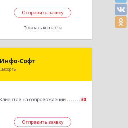
Отправить заявку
Отправить заявку
Показать контакты
Назад
Инфо-Софт
Инфо-Софт
Сысерть
624021, Свердловская обл, Сысерть г,
Коммуны ул, дом № 39, кв.13
Подробнее
Клиентов на сопровождении
30
Отправить заявку
Отправить заявку