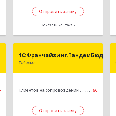
Отправить заявку
Отправить заявку
Показать контакты
Назад
й
1С:Франчайзинг.ТандемБюджет
1С:Франчайзинг.ТандемБюджет
ч
Тобольск
Подробнее
й
7
6
Клиентов на сопровождении
66
е
Отправить заявку
Отправить заявку