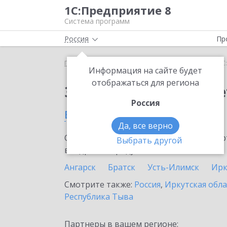
1С:Предприятие 8
Система программ
Россия
Пр
Главная
Сервисы ИТС
1С:ФинОтчетность
1С
Информация на сайте будет
отображаться для региона
Заказать 1С:ФинОтче
Россия
в Саянске
Да, все верно
Ознакомьтесь с информационными карт
Выбрать другой
внедрение продукта.
Ангарск
Братск
Усть-Илимск
Ирк
Смотрите также:
Россия
,
Иркутская обла
Республика Тыва
Партнеры в вашем регионе: