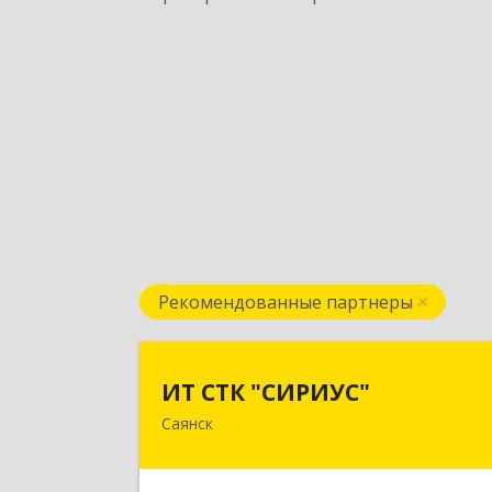
Рекомендованные партнеры
ИТ СТК "СИРИУС
ИТ СТК "СИРИУС"
Саянск
666303, Иркутская обл, Саянск г
Юбилейный мкр, дом № 3