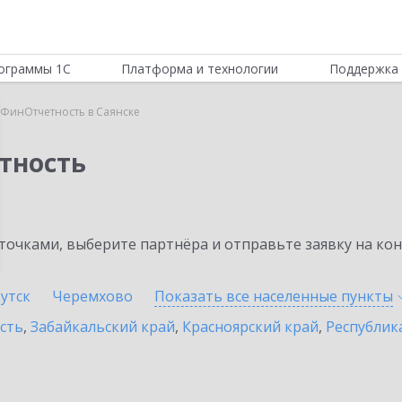
ограммы 1С
Платформа и технологии
Поддержка 
:ФинОтчетность в Саянске
тность
очками, выберите партнёра и отправьте заявку на ко
утск
Черемхово
Показать все населенные
пункты
сть
,
Забайкальский край
,
Красноярский край
,
Республик