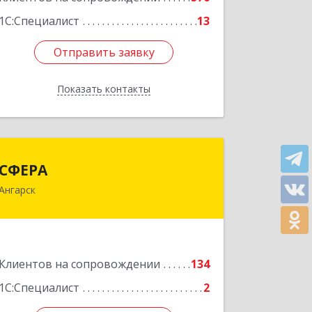
1С:Специалист
13
Отправить заявку
Отправить заявку
Показать контакты
Назад
СФЕРА
СФЕРА
Ангарск
665816, Иркутская обл, Ангарск г, 177-
й кв-л, дом № 6, оф.159
Подробнее
Клиентов на сопровождении
134
1С:Специалист
2