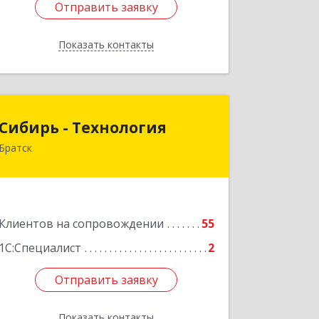
Отправить заявку
Отправить заявку
Показать контакты
Назад
Сибирь - Технология
Сибирь - Технология
Братск
665710, Иркутская обл, Братск г,
Снежная (Центральный ж/р) ул, дом
№ 13
Подробнее
Клиентов на сопровождении
55
1С:Специалист
2
Отправить заявку
Отправить заявку
Показать контакты
Назад