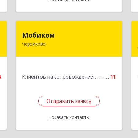
м
Мобиком
Мобиком
ч
Черемхово
Подробнее
,
2
4
Клиентов на сопровождении
11
е
Отправить заявку
Отправить заявку
Показать контакты
Назад