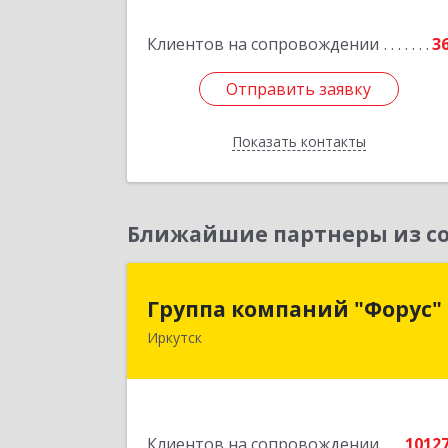
Подробне
Клиентов на сопровождении
3
Отправить заявку
Отправить заявку
Показать контакты
Назад
Ближайшие партнеры из со
Группа компаний "Форус
Группа компаний "Форус"
Иркутск
664007, Иркутская обл, Иркутск г
Ямская ул, дом № 1, корпус 1, оф.
Подробне
Клиентов на сопровождении
1012