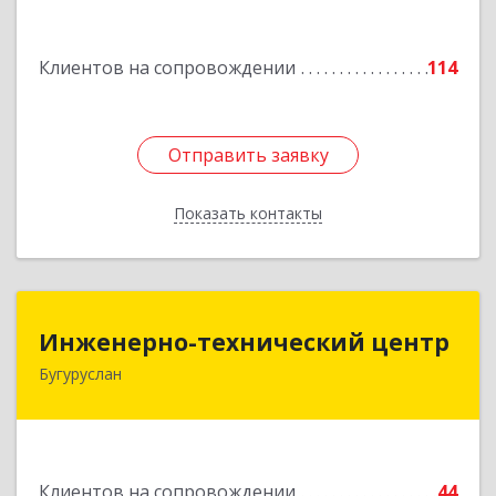
Подробнее
Клиентов на сопровождении
114
Отправить заявку
Отправить заявку
Показать контакты
Назад
Инженерно-технический центр
Инженерно-технический центр
Бугуруслан
461633, Оренбургская обл, Бугуруслан г,
Больничный пер, дом № 8
Подробнее
Клиентов на сопровождении
44