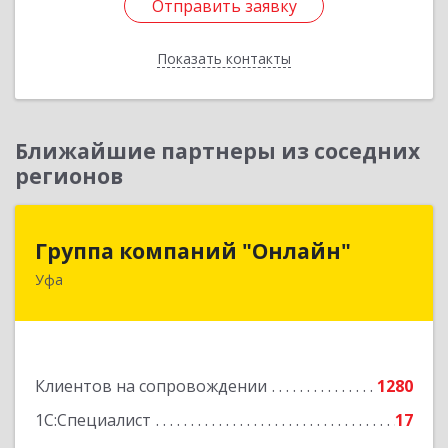
Отправить заявку
Отправить заявку
Показать контакты
Назад
Ближайшие партнеры из соседних
регионов
Группа компаний "Онлайн"
Группа компаний "Онлайн"
Уфа
450006, Башкортостан Респ, г.о. город Уфа, Уфа
г, Цюрупы ул, дом № 130, этаж 1
Подробнее
Клиентов на сопровождении
1280
1С:Специалист
17