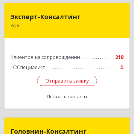
Эксперт-Консалтинг
Эксперт-Консалтинг
Уфа
450059, Башкортостан Респ, Уфимский р-н, Уфа
г, Малая Гражданская ул, дом № 35А
Подробнее
Клиентов на сопровождении
218
1С:Специалист
5
Отправить заявку
Отправить заявку
Показать контакты
Назад
Головнин-Консалтинг
Головнин-Консалтинг