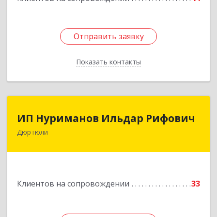
Отправить заявку
Отправить заявку
Показать контакты
Назад
ИП Нуриманов Ильдар Рифович
ИП Нуриманов Ильдар Рифович
Дюртюли
452320, Башкортостан Респ, Дюртюли г,
Первомайская ул, 2а, кв.76
Подробнее
Клиентов на сопровождении
33