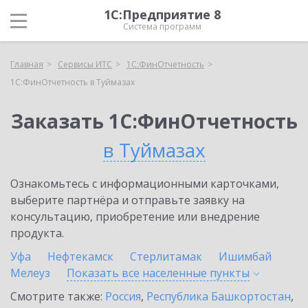
1С:Предприятие 8
Система программ
Главная
Сервисы ИТС
1С:ФинОтчетность
1С:ФинОтчетность в Туймазах
Заказать 1С:ФинОтчетность
в Туймазах
Ознакомьтесь с информационными карточками,
выберите партнёра и отправьте заявку на
консультацию, приобретение или внедрение
продукта.
Уфа
Нефтекамск
Стерлитамак
Ишимбай
Мелеуз
Показать все населенные
пункты
Смотрите также:
Россия
,
Республика Башкортостан
,