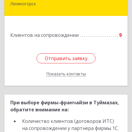
Лениногорск
423250, Татарстан Респ, Лениногорск г,
Гагарина ул, дом № 36
Подробнее
Клиентов на сопровождении
9
Отправить заявку
Отправить заявку
Показать контакты
Назад
При выборе фирмы-франчайзи в Туймазах,
обратите внимание на:
Количество клиентов (договоров ИТС)
на сопровождении у партнера фирмы 1С.