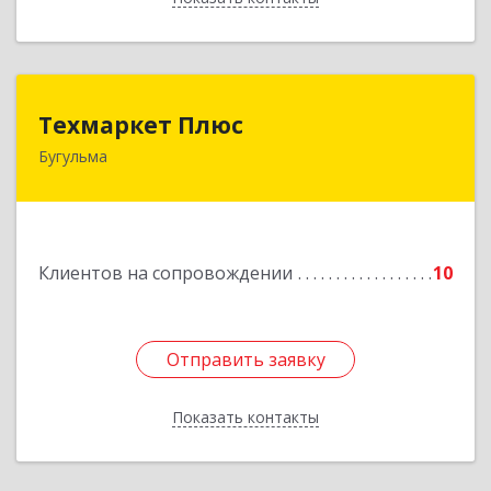
Техмаркет Плюс
Техмаркет Плюс
Бугульма
423231, РТ, Бугульма, ул.Белинского, д.13
Подробнее
Клиентов на сопровождении
10
Отправить заявку
Отправить заявку
Показать контакты
Назад