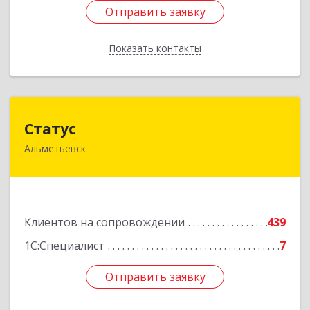
Отправить заявку
Отправить заявку
Показать контакты
Назад
Статус
Статус
Альметьевск
423450, Татарстан Респ, Альметьевск г, Мира
ул, дом № 10
Подробнее
Клиентов на сопровождении
439
1С:Специалист
7
Отправить заявку
Отправить заявку