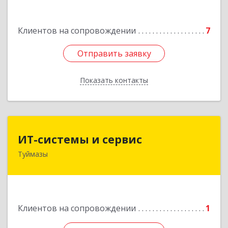
Подробнее
Клиентов на сопровождении
7
Отправить заявку
Отправить заявку
Показать контакты
Назад
ИТ-системы и сервис
ИТ-системы и сервис
Туймазы
452 750, 452750, Башкортостан Респ,
Туймазинский р-н, Туймазы г, Заводская ул,
дом № 11
Подробнее
Клиентов на сопровождении
1