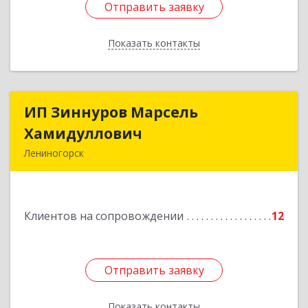
Отправить заявку
Отправить заявку
Показать контакты
Назад
ИП Зиннуров Марсель
ИП Зиннуров Марсель
Хамидуллович
Хамидуллович
Лениногорск
423250, Татарстан Респ, Лениногорский р-н,
Лениногорск г, Халиуллина ул, дом № 79
Клиентов на сопровождении
12
Подробнее
Отправить заявку
Отправить заявку
Показать контакты
Назад