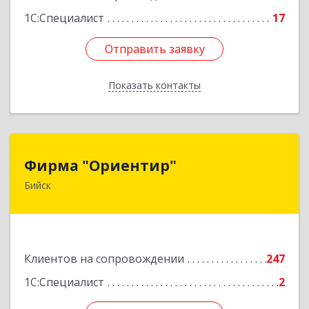
Подробнее
1С:Специалист
17
Отправить заявку
Отправить заявку
Показать контакты
Назад
Фирма "Ориентир"
Фирма "Ориентир"
Бийск
659300, Алтайский край, Бийск г, Сергея Кирова
пр-кт, дом № 3
Подробнее
Клиентов на сопровождении
247
1С:Специалист
2