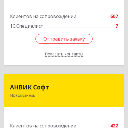
Подробнее
Клиентов на сопровождении
607
1С:Специалист
7
Отправить заявку
Отправить заявку
Показать контакты
Назад
АНВИК Софт
АНВИК Софт
Новокузнецк
654079, Кемеровская область - Кузбасс,
Новокузнецкий г.о, Новокузнецк г,
Куйбышевский р-н, Невского ул, дом № 1, этаж
2
Клиентов на сопровождении
422