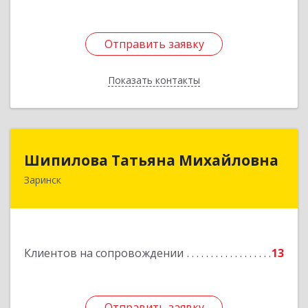
Отправить заявку
Отправить заявку
Показать контакты
Назад
Шипилова Татьяна Михайловна
Шипилова Татьяна Михайловна
Заринск
Подробнее
Клиентов на сопровождении
13
Отправить заявку
Отправить заявку