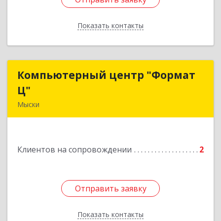
Показать контакты
Назад
Компьютерный центр "Формат
Компьютерный центр "Формат
Ц"
Ц"
Мыски
652840, Кемеровская обл, Мыски г, Вахрушева
ул, д. 7, кв. 48
Клиентов на сопровождении
2
Подробнее
Отправить заявку
Отправить заявку
Показать контакты
Назад