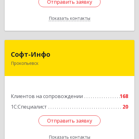
Отправить заявку
Отправить заявку
Показать контакты
Назад
Софт-Инфо
Софт-Инфо
Прокопьевск
653039, Кемеровская область - Кузбасс,
Прокопьевск г, Институтская ул, дом № 9а,
оф.15
Подробнее
Клиентов на сопровождении
168
1С:Специалист
20
Отправить заявку
Отправить заявку
Показать контакты
Назад