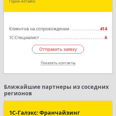
Горно-Алтайск
649006, Алтай Респ, Горно-Алтайск г,
Комсомольская ул, дом № 13
Подробнее
Клиентов на сопровождении
414
1С:Специалист
6
Отправить заявку
Отправить заявку
Показать контакты
Назад
Ближайшие партнеры из соседних
регионов
1С-Галэкс: Франчайзинг
1С-Галэкс: Франчайзинг