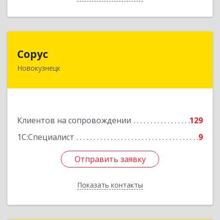
Сорус
Сорус
Новокузнецк
654005, Кемеровская область - Кузбасс,
Новокузнецк г, Строителей пр-кт, дом № 38,
кв.11
Подробнее
Клиентов на сопровождении
129
1С:Специалист
9
Отправить заявку
Отправить заявку
Показать контакты
Назад