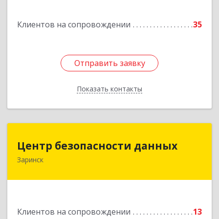
Подробнее
Клиентов на сопровождении
35
Отправить заявку
Отправить заявку
Показать контакты
Назад
Центр безопасности данных
Центр безопасности данных
Заринск
659100, Алтайский край, Заринск г, Таратынова
ул, дом № 11, кв.9
Подробнее
Клиентов на сопровождении
13