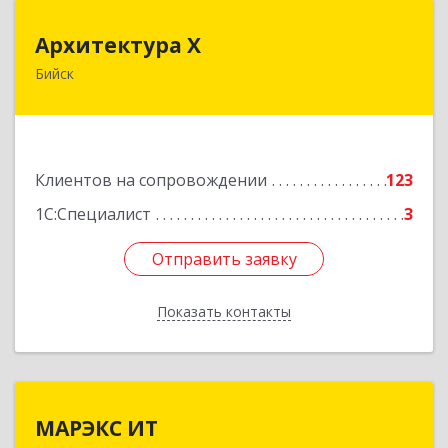
Архитектура Х
Архитектура Х
Бийск
659300, Алтайский край, Бийск г, Турусова ул,
дом № 3
Подробнее
Клиентов на сопровождении
123
1С:Специалист
3
Отправить заявку
Отправить заявку
Показать контакты
Назад
МАРЭКС ИТ
МАРЭКС ИТ