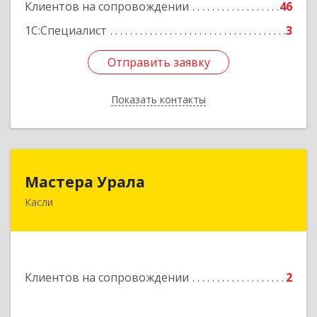
Клиентов на сопровождении
46
1С:Специалист
3
Отправить заявку
Отправить заявку
Показать контакты
Назад
Мастера Урала
Мастера Урала
Касли
456830, Челябинская обл., г. Касли, ул. Карла
Либкнехта, д. 112а
Подробнее
Клиентов на сопровождении
2