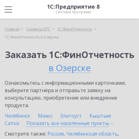
1С:Предприятие 8
Система программ
Главная
Сервисы ИТС
1С:ФинОтчетность
1С:ФинОтчетность в Озерске
Заказать 1С:ФинОтчетность
в Озерске
Ознакомьтесь с информационными карточками,
выберите партнёра и отправьте заявку на
консультацию, приобретение или внедрение
продукта.
Челябинск
Миасс
Златоуст
Кыштым
Сатка
Показать все населенные
пункты
Смотрите также:
Россия
,
Челябинская область
,