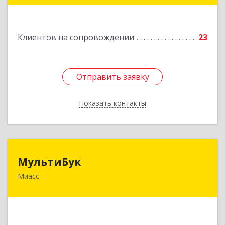
Подробнее
Клиентов на сопровождении
23
Отправить заявку
Отправить заявку
Показать контакты
Назад
МультиБук
МультиБук
Миасс
456318, Челябинская обл, Миасс г, Жуковского
ул, дом № 8, кв.61
Подробнее