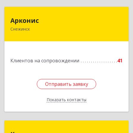
Арконис
Арконис
Снежинск
456773, Челябинская обл, Снежинск г,
Захаренкова ул, дом № 1
Подробнее
Клиентов на сопровождении
41
Отправить заявку
Отправить заявку
Показать контакты
Назад
Компас