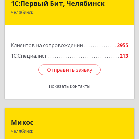
1С:Первый Бит, Челябинск
Челябинск
454084, Челябинская обл, Челябинск г,
Каслинская ул, дом № 77, оф.109
Подробнее
Клиентов на сопровождении
2955
1С:Специалист
213
Отправить заявку
Отправить заявку
Показать контакты
Назад
Микос
Микос
Челябинск
454126, Челябинская обл, Челябинск г,