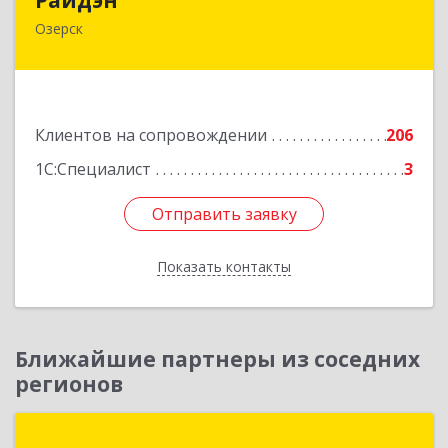
Озерск
456783, Челябинская обл, Озерск г, Ленина пр-
кт, дом № 90
Подробнее
Клиентов на сопровождении
206
1С:Специалист
3
Отправить заявку
Отправить заявку
Показать контакты
Назад
Ближайшие партнеры из соседних
регионов
1С:Первый Бит, Челябинск