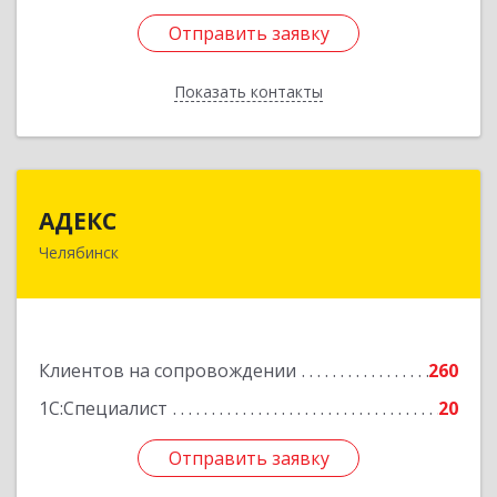
Отправить заявку
Отправить заявку
Показать контакты
Назад
АДЕКС
АДЕКС
Челябинск
454080, Челябинская обл, Челябинск г, Смирных
ул, дом № 15А, пом.51
Подробнее
Клиентов на сопровождении
260
1С:Специалист
20
Отправить заявку
Отправить заявку