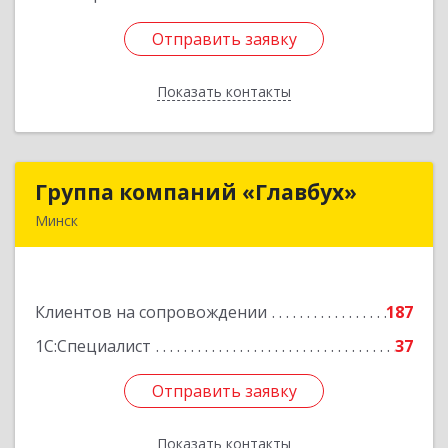
Отправить заявку
Отправить заявку
Показать контакты
Назад
Группа компаний «Главбух»
Группа компаний «Главбух»
Минск
220073, г.Минск, ул.Скрыганова, д.6
Подробнее
Клиентов на сопровождении
187
1С:Специалист
37
Отправить заявку
Отправить заявку
Показать контакты
Назад