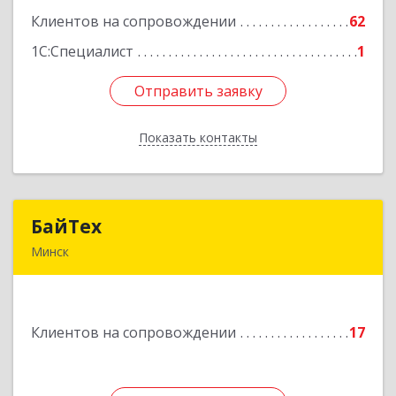
Клиентов на сопровождении
62
Подробнее
1С:Специалист
1
Отправить заявку
Отправить заявку
Показать контакты
Назад
БайТех
БайТех
Минск
220014, г. Минск, Республика Беларусь, ул.
Минина, 23а
Клиентов на сопровождении
17
Подробнее