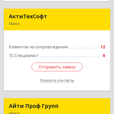
АктиТехСофт
АктиТехСофт
Минск
Республика Беларусь, г. Минск, ул.
Германовская, 17-61
Клиентов на сопровождении
12
Подробнее
1С:Специалист
6
Отправить заявку
Отправить заявку
Показать контакты
Назад
Айти Проф Групп
Айти Проф Групп
Минск