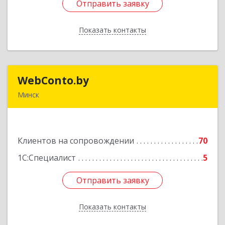
Отправить заявку
Отправить заявку
Показать контакты
Назад
WebConto.by
WebConto.by
Минск
РБ, г. Минск, ул. Ложинская 9, офис 13Н
Подробнее
Клиентов на сопровождении
70
1С:Специалист
5
Отправить заявку
Отправить заявку
Показать контакты
Назад