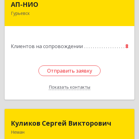
АП-НИО
Гурьевск
238300 Калининградская обл, Гурьевск г,
Советская ул, дом № 22, кв. № 26
Подробнее
Клиентов на сопровождении
8
Отправить заявку
Отправить заявку
Показать контакты
Назад
Куликов Сергей Викторович
Куликов Сергей Викторович
Неман
238710, Калининградская обл, Неман г,