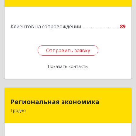
оф.502
Подробнее
Клиентов на сопровождении
89
Отправить заявку
Отправить заявку
Показать контакты
Назад
Региональная экономика
Региональная экономика
Гродно
БЕЛАРУСЬ , 230002, г.Гродно, ул.Богуцкого, д.5,
каб.6
Подробнее