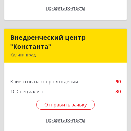
Показать контакты
Назад
Внедренческий центр
Внедренческий центр
"Константа"
"Константа"
Калининград
236006, Калининградская обл, Калининград г,
К.Маркса ул, дом № 18, оф.701
Клиентов на сопровождении
90
Подробнее
1С:Специалист
30
Отправить заявку
Отправить заявку
Показать контакты
Назад