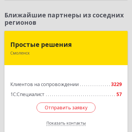
Ближайшие партнеры из соседних
регионов
Простые решения
Простые решения
Смоленск
214015, Смоленская обл, Смоленск г, Большая
Краснофлотская ул, дом № 17
Подробнее
Клиентов на сопровождении
3229
1С:Специалист
57
Отправить заявку
Отправить заявку
Показать контакты
Назад