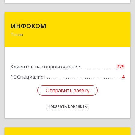
ИНФОКОМ
ИНФОКОМ
Псков
180000, Псковская обл, Псков г, Советская ул,
дом № 42г
Подробнее
Клиентов на сопровождении
729
1С:Специалист
4
Отправить заявку
Отправить заявку
Показать контакты
Назад