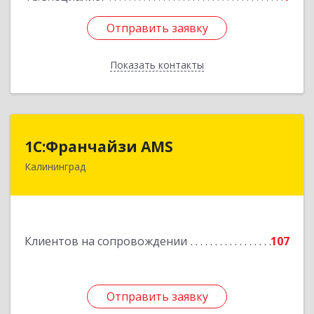
Отправить заявку
Отправить заявку
Показать контакты
Назад
1С:Франчайзи AMS
1С:Франчайзи AMS
Калининград
238325, Калининградская обл, Гурьевский р-н,
Луговое п, Центральная ул, дом № 17
Подробнее
Клиентов на сопровождении
107
Отправить заявку
Отправить заявку