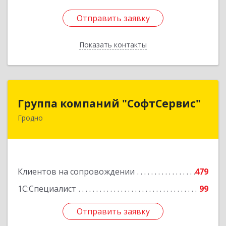
Отправить заявку
Отправить заявку
Показать контакты
Назад
Группа компаний "СофтСервис"
Группа компаний "СофтСервис"
Гродно
230025 г. Гродно, ул. Ленина 5/2
Подробнее
Клиентов на сопровождении
479
1С:Специалист
99
Отправить заявку
Отправить заявку