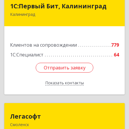
1С:Первый Бит, Калининград
1С:Первый Бит, Калининград
Калининград
236006, Калининградская обл, Калининград г,
Ленинский пр-кт, дом № 30
Подробнее
Клиентов на сопровождении
779
1С:Специалист
64
Отправить заявку
Отправить заявку
Показать контакты
Назад
Легасофт
Легасофт
Смоленск
214018, Смоленская обл, Смоленск г, Ново-