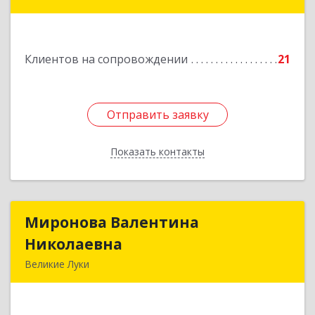
Красноармейская ул, дом № 8, кв.60
Подробнее
Клиентов на сопровождении
21
Отправить заявку
Отправить заявку
Показать контакты
Назад
Миронова Валентина
Миронова Валентина
Николаевна
Николаевна
Великие Луки
Подробнее