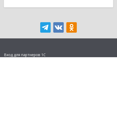
Вход для партнеров 1С
Учебная версия
Стать партнером
Политика конфиденциальности
Замечания по сайту
Другие сайты
Телефон:
+7 (495) 737-92-57
Email:
site_v8@1c.ru