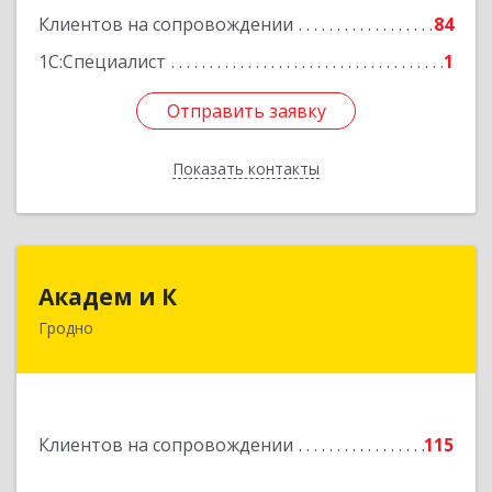
Клиентов на сопровождении
84
1С:Специалист
1
Отправить заявку
Отправить заявку
Показать контакты
Назад
Академ и К
Академ и К
Гродно
Республика Беларусь, г. Гродно, ул. Мостовая,
д.39
Подробнее
Клиентов на сопровождении
115