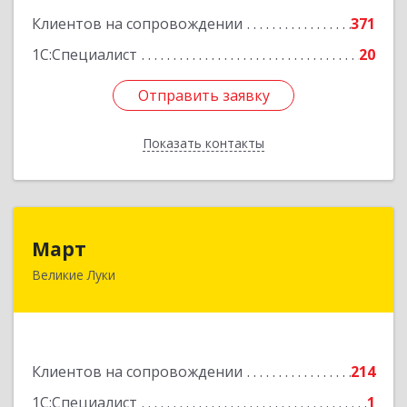
Клиентов на сопровождении
371
1С:Специалист
20
Отправить заявку
Отправить заявку
Показать контакты
Назад
Март
Март
Великие Луки
182113, Псковская обл, Великие Луки г,
Ботвина ул, дом № 17 А, пом.1003
Подробнее
Клиентов на сопровождении
214
1С:Специалист
1