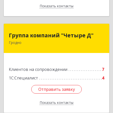
Показать контакты
Назад
Группа компаний "Четыре Д"
Группа компаний "Четыре Д"
Гродно
230023, РБ, г. Гродно, ул. Тимирязева, д. 37, к.
303
Подробнее
Клиентов на сопровождении
7
1С:Специалист
4
Отправить заявку
Отправить заявку
Показать контакты
Назад