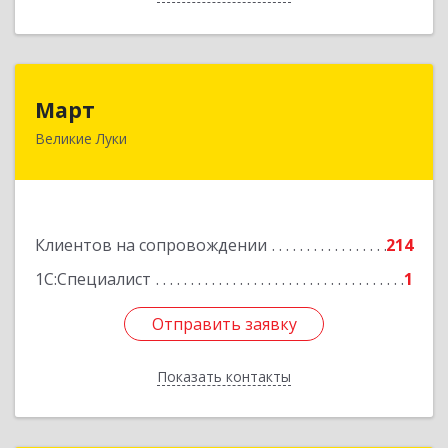
Март
Март
Великие Луки
182113, Псковская обл, Великие Луки г,
Ботвина ул, дом № 17 А, пом.1003
Подробнее
Клиентов на сопровождении
214
1С:Специалист
1
Отправить заявку
Отправить заявку
Показать контакты
Назад