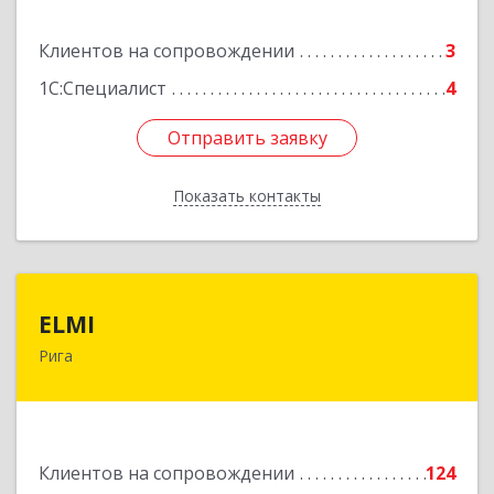
Клиентов на сопровождении
3
1С:Специалист
4
Отправить заявку
Отправить заявку
Показать контакты
Назад
ELMI
ELMI
Рига
Baznicas iela 5-16, Riga, LV-1010
Подробнее
Клиентов на сопровождении
124