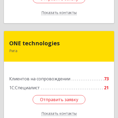
Показать контакты
Назад
ONE technologies
ONE technologies
Рига
Рига, ул. Элизабетес д.22 - 26А
Подробнее
Клиентов на сопровождении
73
1С:Специалист
21
Отправить заявку
Отправить заявку
Показать контакты
Назад