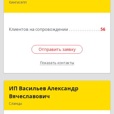
Кингисепп
Подробнее
Клиентов на сопровождении
56
Отправить заявку
Отправить заявку
Показать контакты
Назад
ИП Васильев Александр
ИП Васильев Александр
Вячеславович
Вячеславович
Сланцы
Ленинградская обл, Сланцы г, Спортивная ул,