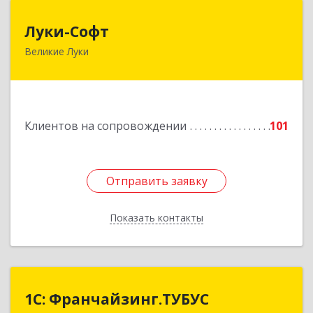
Луки-Софт
Луки-Софт
Великие Луки
182113, Псковская обл, Великие Луки г,
Октябрьский пр-кт, дом № 56А, оф.2
Подробнее
Клиентов на сопровождении
101
Отправить заявку
Отправить заявку
Показать контакты
Назад
1С: Франчайзинг.ТУБУС
1С: Франчайзинг.ТУБУС