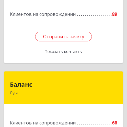
дом № 2
Клиентов на сопровождении
89
Подробнее
Отправить заявку
Отправить заявку
Показать контакты
Назад
Баланс
Баланс
Луга
188230, Ленинградская обл, Луга г, Урицкого
пр-кт, дом № 77а
Подробнее
Клиентов на сопровождении
66