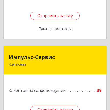
Отправить заявку
Отправить заявку
Показать контакты
Назад
Импульс-Сервис
Импульс-Сервис
Кингисепп
188480, Ленинградская обл, Кингисеппский р-н,
Кингисепп г, Воровского ул, дом № 40/15
Подробнее
Клиентов на сопровождении
39
Отправить заявку
Отправить заявку