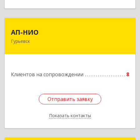
АП-НИО
АП-НИО
Гурьевск
238300 Калининградская обл, Гурьевск г,
Советская ул, дом № 22, кв. № 26
Подробнее
Клиентов на сопровождении
8
Отправить заявку
Отправить заявку
Показать контакты
Назад