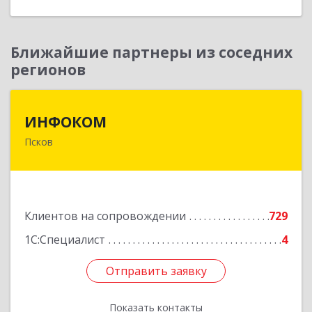
Ближайшие партнеры из соседних
регионов
ИНФОКОМ
ИНФОКОМ
Псков
180000, Псковская обл, Псков г, Советская ул,
дом № 42г
Подробнее
Клиентов на сопровождении
729
1С:Специалист
4
Отправить заявку
Отправить заявку
Показать контакты
Назад