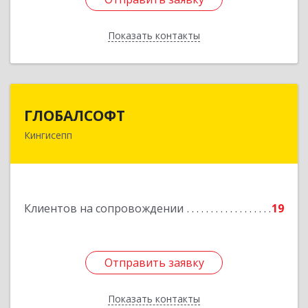
Показать контакты
Назад
ГЛОБАЛСОФТ
ГЛОБАЛСОФТ
Кингисепп
188485, Ленинградская обл, Кингисеппский р-н,
Кингисепп г, Красногвардейская ул, дом № 6/13
Подробнее
Клиентов на сопровождении
19
Отправить заявку
Отправить заявку
Показать контакты
Назад