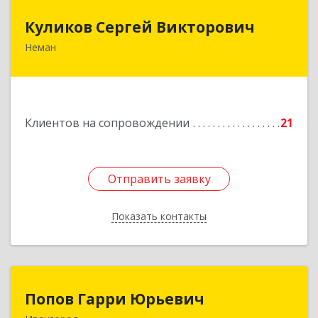
Куликов Сергей Викторович
Куликов Сергей Викторович
Неман
238710, Калининградская обл, Неман г,
Красноармейская ул, дом № 8, кв.60
Подробнее
Клиентов на сопровождении
21
Отправить заявку
Отправить заявку
Показать контакты
Назад
Попов Гарри Юрьевич
Попов Гарри Юрьевич