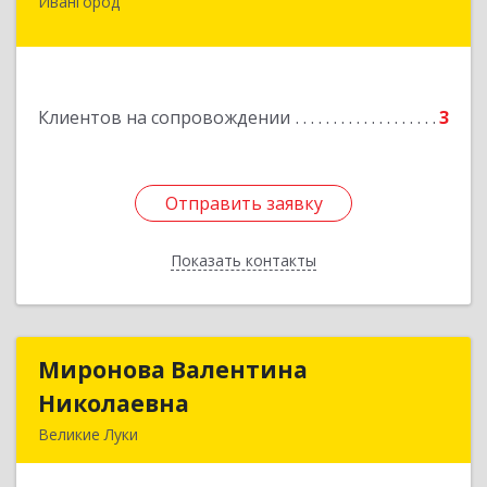
Ивангород
Подробнее
Клиентов на сопровождении
3
Отправить заявку
Отправить заявку
Показать контакты
Назад
Миронова Валентина
Миронова Валентина
Николаевна
Николаевна
Великие Луки
Подробнее