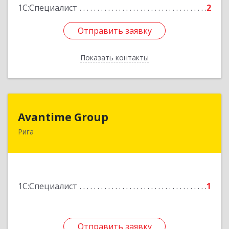
1С:Специалист
2
Отправить заявку
Отправить заявку
Показать контакты
Назад
Avantime Group
Avantime Group
Рига
Asites 4, Riga, LV-1004
Подробнее
1С:Специалист
1
Отправить заявку
Отправить заявку