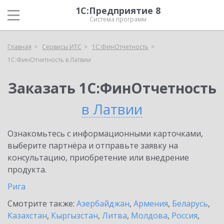
1С:Предприятие 8
Система программ
Главная
Сервисы ИТС
1С:ФинОтчетность
1С:ФинОтчетность в Латвии
Заказать 1С:ФинОтчетность
в Латвии
Ознакомьтесь с информационными карточками,
выберите партнёра и отправьте заявку на
консультацию, приобретение или внедрение
продукта.
Рига
Смотрите также:
Азербайджан
,
Армения
,
Беларусь
,
Казахстан
,
Кыргызстан
,
Литва
,
Молдова
,
Россия
,