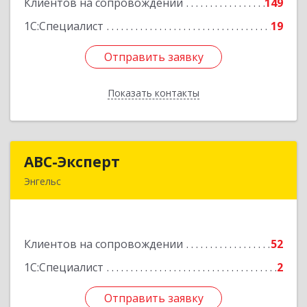
Клиентов на сопровождении
149
Подробнее
1С:Специалист
19
Отправить заявку
Отправить заявку
Показать контакты
Назад
АВС-Эксперт
АВС-Эксперт
Энгельс
413105, Саратовская обл, Энгельс г, Минская ул,
дом № 18/1
Клиентов на сопровождении
52
Подробнее
1С:Специалист
2
Отправить заявку
Отправить заявку