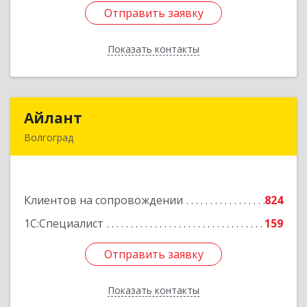
Отправить заявку
Отправить заявку
Показать контакты
Назад
Айлант
Айлант
Волгоград
400001, Волгоградская обл, Волгоград г, им
Канунникова ул, дом № 11А
Клиентов на сопровождении
824
Подробнее
1С:Специалист
159
Отправить заявку
Отправить заявку
Показать контакты
Назад