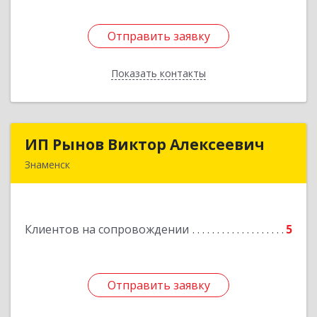
Отправить заявку
Отправить заявку
Показать контакты
Назад
ИП Рынов Виктор Алексеевич
ИП Рынов Виктор Алексеевич
Знаменск
Подробнее
Клиентов на сопровождении
5
Отправить заявку
Отправить заявку