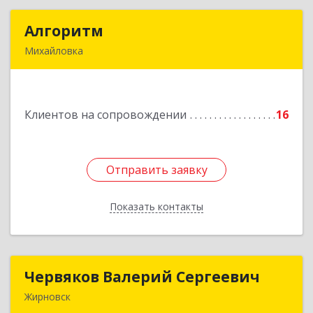
Алгоритм
Алгоритм
Михайловка
Подробнее
Клиентов на сопровождении
16
Отправить заявку
Отправить заявку
Показать контакты
Назад
Червяков Валерий Сергеевич
Червяков Валерий Сергеевич
Жирновск
403 791, 403791, Волгоградская обл,