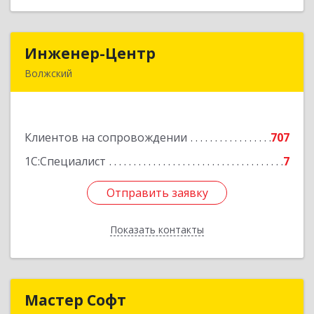
Инженер-Центр
Инженер-Центр
Волжский
404120, Волгоградская обл, Волжский г, им
генерала Карбышева ул, дом № 76
Клиентов на сопровождении
707
Подробнее
1С:Специалист
7
Отправить заявку
Отправить заявку
Показать контакты
Назад
Мастер Софт
Мастер Софт