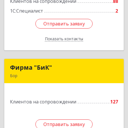
Клиентов на сопровождении
88
Подробнее
1С:Специалист
2
Отправить заявку
Отправить заявку
Показать контакты
Назад
Фирма "БиК"
Фирма "БиК"
Бор
606440, Нижегородская обл, Бор г, Советская
ул, дом № 11
Клиентов на сопровождении
127
Подробнее
Отправить заявку
Отправить заявку