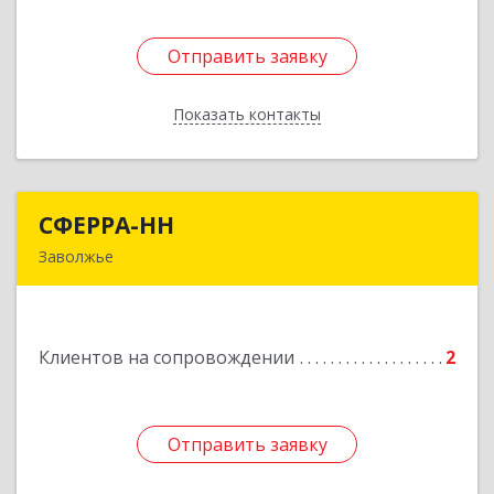
Отправить заявку
Отправить заявку
Показать контакты
Назад
СФЕРРА-НН
СФЕРРА-НН
Заволжье
Подробнее
Клиентов на сопровождении
2
Отправить заявку
Отправить заявку