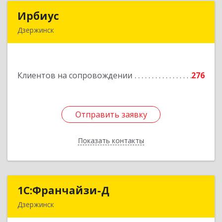
Ирбиус
Ирбиус
Дзержинск
606016, Нижегородская обл, Дзержинск г,
Студенческая ул, дом № 30
Клиентов на сопровождении
276
Подробнее
Отправить заявку
Отправить заявку
Показать контакты
Назад
1С:Франчайзи-Д
1С:Франчайзи-Д
Дзержинск
606025, Нижегородская обл, Дзержинск г,