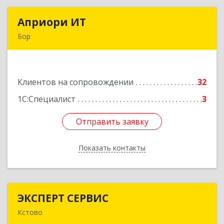
Априори ИТ
Априори ИТ
Бор
606446, Нижегородская обл, Бор г, Красногорка
м-н, дом № 23, корпус 1, кв.11
Клиентов на сопровождении
32
Подробнее
1С:Специалист
3
Отправить заявку
Отправить заявку
Показать контакты
Назад
ЭКСПЕРТ СЕРВИС
ЭКСПЕРТ СЕРВИС
Кстово