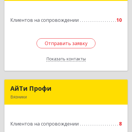
Подробнее
Клиентов на сопровождении
10
Отправить заявку
Отправить заявку
Показать контакты
Назад
АйТи Профи
АйТи Профи
Вязники
Подробнее
Клиентов на сопровождении
8