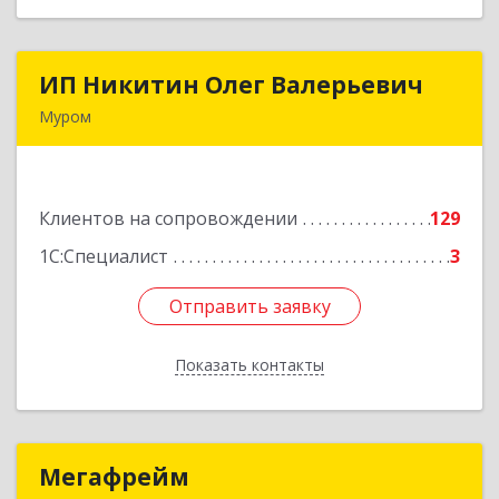
ИП Никитин Олег Валерьевич
ИП Никитин Олег Валерьевич
Муром
602267, Владимирская обл, Муром г,
Коммунистическая ул., дом № 36
Клиентов на сопровождении
129
Подробнее
1С:Специалист
3
Отправить заявку
Отправить заявку
Показать контакты
Назад
Мегафрейм
Мегафрейм