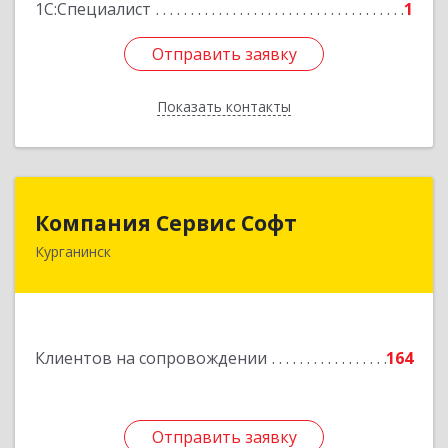
1С:Специалист
1
Отправить заявку
Отправить заявку
Показать контакты
Назад
Компания Сервис Софт
Компания Сервис Софт
Курганинск
352430, Краснодарский край, Курганинск г,
Розы Люксембург ул, дом № 333
Подробнее
Клиентов на сопровождении
164
Отправить заявку
Отправить заявку