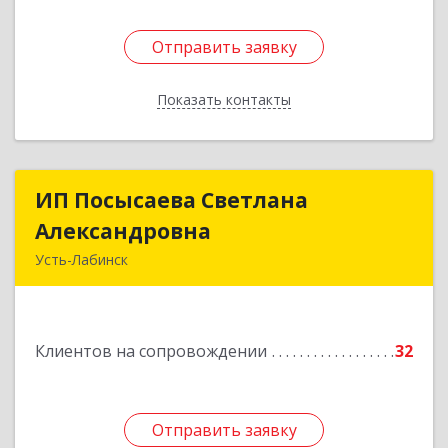
Отправить заявку
Отправить заявку
Показать контакты
Назад
ИП Посысаева Светлана
ИП Посысаева Светлана
Александровна
Александровна
Усть-Лабинск
352330, Краснодарский край, Усть-Лабинск г,
Зои Космодемьянской ул, дом № 192
Клиентов на сопровождении
32
Подробнее
Отправить заявку
Отправить заявку