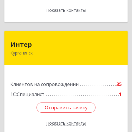
Показать контакты
Назад
Интер
Интер
Курганинск
352430, Краснодарский край, Курганинск г,
Матросова ул, дом № 151
Подробнее
Клиентов на сопровождении
35
1С:Специалист
1
Отправить заявку
Отправить заявку
Показать контакты
Назад