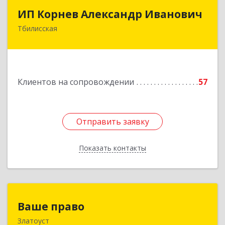
ИП Корнев Александр Иванович
ИП Корнев Александр Иванович
Тбилисская
352360, Краснодарский край, Тбилисский р-н,
Тбилисская ст-ца, Первомайская ул, дом № 19/1
Подробнее
Клиентов на сопровождении
57
Отправить заявку
Отправить заявку
Показать контакты
Назад
Ваше право
Ваше право
Златоуст
456219, Челябинская обл, Златоуст г,