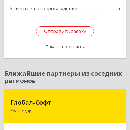
Клиентов на сопровождении
5
Подробнее
Отправить заявку
Отправить заявку
Показать контакты
Назад
Ближайшие партнеры из соседних
регионов
Глобал-Софт
Глобал-Софт
Краснодар
350018, Краснодарский край, Краснодар г,
Сормовская ул, дом № 7