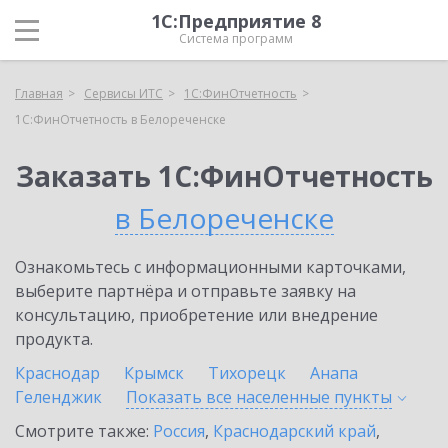
1С:Предприятие 8
Система программ
Главная
Сервисы ИТС
1С:ФинОтчетность
1С:ФинОтчетность в Белореченске
Заказать 1С:ФинОтчетность
в Белореченске
Ознакомьтесь с информационными карточками,
выберите партнёра и отправьте заявку на
консультацию, приобретение или внедрение
продукта.
Краснодар
Крымск
Тихорецк
Анапа
Геленджик
Показать все населенные
пункты
Смотрите также:
Россия
,
Краснодарский край
,