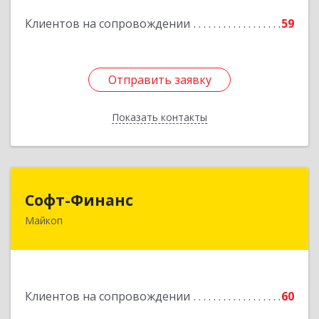
Подробнее
Клиентов на сопровождении
59
Отправить заявку
Отправить заявку
Показать контакты
Назад
Софт-Финанс
Софт-Финанс
Майкоп
385006, Адыгея Респ, Майкоп г, Калинина ул,
дом № 210С
Подробнее
Клиентов на сопровождении
60