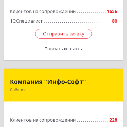
Подробнее
Клиентов на сопровождении
1656
1С:Специалист
80
Отправить заявку
Отправить заявку
Показать контакты
Назад
Компания "Инфо-Софт"
Компания "Инфо-Софт"
Лабинск
352500, Краснодарский край, Лабинский р-н,
Лабинск г, Константинова ул, дом № 72
Подробнее
Клиентов на сопровождении
228